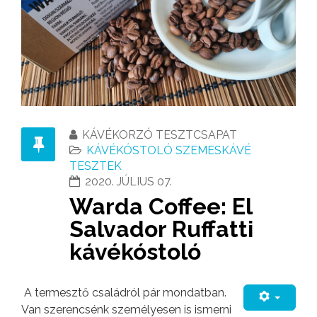
KÁVÉKORZÓ TESZTCSAPAT
KÁVÉKÓSTOLÓ SZEMESKÁVÉ
TESZTEK
2020. JÚLIUS 07.
Warda Coffee: El
Salvador Ruffatti
kávékóstoló
A termesztő családról pár mondatban.
Van szerencsénk személyesen is ismerni