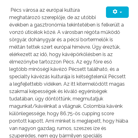
Pécs városa az európai kultúra
meghatározó szereplője, de az utóbbi
években a gasztronómia tekintetében is felkerült a
vonzó úticélok közé. A városban régóta működő
sörgyár, dohánygyár és a pécsi bortermelők is
méltán tettek szert európai hírnévre. Úgy éreztük,
elérkezett az idő, hogy kávépörkölésben is az
élmezőnybe tartozzon Pécs. Az egy főre eső
legtöbb minőségi kávézó Pécsett található, és a
specialty kávézás kulturája is kétségtelenül Pécsett
a legfejlettebb vidéken. Az itt kitermelődött magas
szakmai képességek és kiváló egyéniségek
tudatában, úgy döntöttünk, megmutatjuk
magunkat/kávéinkat a világnak. Colombia kávénk
különlegessége, hogy 86.75-ös cupping score
pontott kapott. Ami minket is meglepett, hogy hiába
van nagyon gazdag, rumos, szeszes íze és
szuperédes, nem egy bármilyen speciális