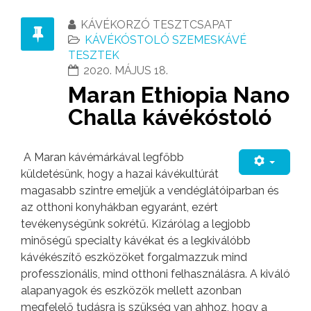
KÁVÉKORZÓ TESZTCSAPAT
KÁVÉKÓSTOLÓ SZEMESKÁVÉ
TESZTEK
2020. MÁJUS 18.
Maran Ethiopia Nano
Challa kávékóstoló
A Maran kávémárkával legfőbb
küldetésünk, hogy a hazai kávékultúrát
magasabb szintre emeljük a vendéglátóiparban és
az otthoni konyhákban egyaránt, ezért
tevékenységünk sokrétű. Kizárólag a legjobb
minőségű specialty kávékat és a legkiválóbb
kávékészítő eszközöket forgalmazzuk mind
professzionális, mind otthoni felhasználásra. A kiváló
alapanyagok és eszközök mellett azonban
megfelelő tudásra is szükség van ahhoz, hogy a