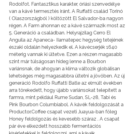
Rodolfot. Fantasztikus karakter, óriási szenvedélye
van a kávé termesztés iránt. A Ruffatti család Torinó
( Olaszországból ) költözött El Salvador-ba nagyon
régen. A Farm ahonnan ez a kávé származik most az
5. Generáció a családban. Helyrajzilag Cerro El
Anguila az Apaneca- IIamatepec hegység tetejének
északi oldalán helyezkedik el. A kávécserjék 1640
méterig vannak ki ültetve. Ezen a részen magasabb
szint már túlságosan hideg lenne a Bourbon
variánsnak, de ahogyan a klíma változik globálisan
lehetséges még magasabbra ültetni a jövőben. Az új
generáció Rodolfo Ruffatti Batle az elmúlt években
arra törekedett, hogy újabb variánsokat telepített a
farmra, mint például Rume Sudan, SL-28, Tabi és
Pink Bourbon Columbiabol. A kávék feldolgozását a
Productor.Coffee csapat vezeti Juayua-ban főleg
Honey feldolgozás és kevesebb száraz . A csapat
pár éve elkezdett hosszabb fermentációs
kísérletekkel is feldolgozni, ami a kávék