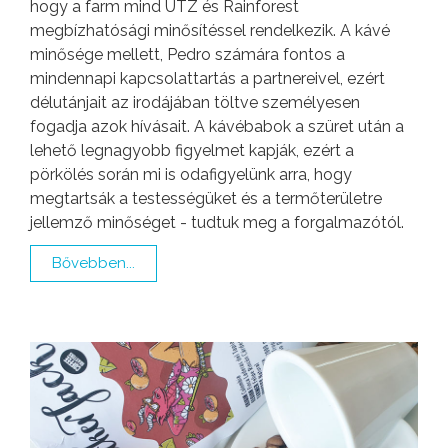
hogy a farm mind UTZ és Rainforest
megbízhatósági minősítéssel rendelkezik. A kávé
minősége mellett, Pedro számára fontos a
mindennapi kapcsolattartás a partnereivel, ezért
délutánjait az irodájában töltve személyesen
fogadja azok hívásait. A kávébabok a szüret után a
lehető legnagyobb figyelmet kapják, ezért a
pörkölés során mi is odafigyelünk arra, hogy
megtartsák a testességüket és a termőterületre
jellemző minőséget - tudtuk meg a forgalmazótól.
Bővebben...