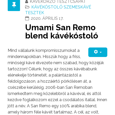
KÁVÉKORZÓ TESZTCSAPAT
KÁVÉKÓSTOLÓ SZEMESKÁVÉ
TESZTEK
2020. ÁPRILIS 17.
Umami San Remo
blend kávékóstoló
Mind vállalunk kompromisszumokat a
mindennapokban. Hisszük hogy a friss,
minőségi kávé élvezete nem szabad, hogy közéjük
tartozzon! Célunk, hogy az összes kávébabunk
elénekelje történetét, a palántázástól a
feldolgozáson, a hozzáértő pörkölésen át, a
csészébe kerülésig. 2006-ban San Remoban
ismerkedtem meg közelebbről a kávéval, és attól
kezdve foglalkozom ezzel a csodálatos itallal. Innen
jött a név. A San Remo egy 100% arabika blend,
amely három féle kávét tartalmaz. A cél, az volt,