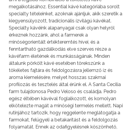
megalkotásához. Essential kávé kategóriába sorolt
specialty tételeinket, azoknak ajánljuk, akik szeretik a
kiegyensúlyozott, tradícionális ízvilágú kávékat.
Specialty kávéink alapanyagai csak olyan helyről
érkeznek hozzánk, ahol a farmerek a
minőségorientált értékteremtés hívei, és a
fenntartható gazdálkodás elve szerves része a
kávéfarm életének és munkásságának. Minden
általunk pörkölt kávé esetében törekszünk a
tökéletes fajtára és feldolgozásra jellemző íz és
aroma kiemelésére, melyet hosszas szakmai
profilozás és tesztelés által érünk el. A Santa Cecilia
farm tulajdonosa Pedro Veloso és családja. Pedro
egész éltében kávéval foglalkozott, és komolyan
elkötelezte magát a minőségi termelés mellett. Napi
rutinjához tartozik, hogy reggelente meglátogatja a
farmokat, felügyeli a betakarítást és a feldolgozás
folyamatát. Ennek az odafigyelésnek köszönhető,