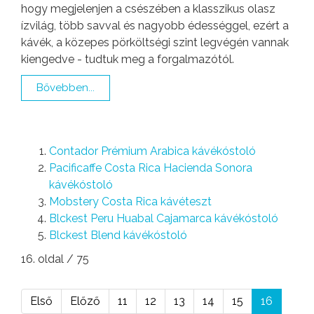
hogy megjelenjen a csészében a klasszikus olasz
ízvilág, több savval és nagyobb édességgel, ezért a
kávék, a közepes pörköltségi szint legvégén vannak
kiengedve - tudtuk meg a forgalmazótól.
Bővebben...
Contador Prémium Arabica kávékóstoló
Pacificaffe Costa Rica Hacienda Sonora
kávékóstoló
Mobstery Costa Rica kávéteszt
Blckest Peru Huabal Cajamarca kávékóstoló
Blckest Blend kávékóstoló
16. oldal / 75
Első
Előző
11
12
13
14
15
16