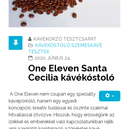
KÁVÉKORZÓ TESZTCSAPAT
KÁVÉKÓSTOLÓ SZEMESKÁVÉ
TESZTEK
2020. JÚNIUS 24.
One Eleven Santa
Cecilia kávékóstoló
A One Eleven nem csupán egy specialty
kávépörkölő, hanem egy egyedi
koncepció, kreatív tudással és őszinte szakmai
hitvallással ötvözve. Hisszük, hogy erősségünk az
ízekkel és emberekkel való kapcsolatunkban rejlik,
ami a legjobb kombináció a tökéletes kávé