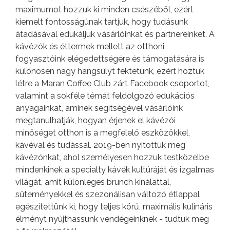
maximumot hozzuk ki minden csészéből, ezért
kiemelt fontosságúnak tartjuk, hogy tudásunk
átadásával edukáljuk vásárlóinkat és partnereinket. A
kávézók és éttermek mellett az otthoni
fogyasztóink elégedettségére és támogatására is
különösen nagy hangsúlyt fektetünk, ezért hoztuk
létre a Maran Coffee Club zárt Facebook csoportot,
valamint a sokféle témát feldolgozó edukációs
anyagainkat, aminek segítségével vásárlóink
megtanulhatják, hogyan érjenek el kávézói
minőséget otthon is a megfelelő eszközökkel,
kávéval és tudással. 2019-ben nyitottuk meg
kávézónkat, ahol személyesen hozzuk testközelbe
mindenkinek a specialty kávék kultúráját és izgalmas
világát, amit különleges brunch kínálattal,
süteményekkel és szezonálisan változó étlappal
egészítettünk ki, hogy teljes körű, maximális kulináris
élményt nyújthassunk vendégeinknek - tudtuk meg