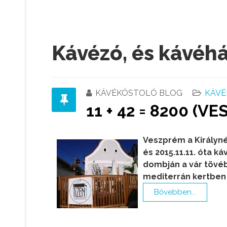
Kávézó, és kávéh
KÁVÉKÓSTOLÓ BLOG
KÁVÉ
11 + 42 = 8200 (V
Veszprém a Királyné
és 2015.11.11. óta k
dombján a vár tövéb
mediterrán kertben
Bővebben...