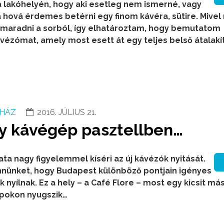
 lakóhelyén, hogy aki esetleg nem ismerné, vagy
ja hová érdemes betérni egy finom kávéra, sütire. Mive
imaradni a sorból, így elhatároztam, hogy bemutatom
vézómat, amely most esett át egy teljes belső átalakí
HÁZ
2016. JÚLIUS 21.
gy kávégép pasztellben…
ta nagy figyelemmel kíséri az új kávézók nyitását.
nnünket, hogy Budapest különböző pontjain igényes
 nyílnak. Ez a hely – a Café Flore ­– most egy kicsit más
apokon nyugszik…