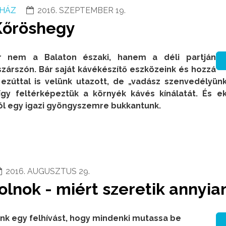
HÁZ
2016. SZEPTEMBER 19.
Kőröshegy
r nem a Balaton északi, hanem a déli partján
szárszón. Bár saját kávékészítő eszközeink és hozzá
 ezúttal is velünk utazott, de „vadász szenvedélyü
így feltérképeztük a környék kávés kínálatát. És e
 egy igazi gyöngyszemre bukkantunk.
2016. AUGUSZTUS 29.
olnok - miért szeretik annyia
tunk egy felhívást, hogy mindenki mutassa be