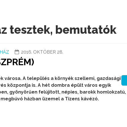
áz tesztek, bemutatók
HÁZ
2016. OKTÓBER 28.
ESZPRÉM)
k városa. A település a környék szellemi, gazdasági
ávés központja is. A hét dombra épült város egyik
en, gyönyörűen felújított, népies, barokk homlokzatú,
 megbúvó házban üzemel a Tizen1 kávézó.