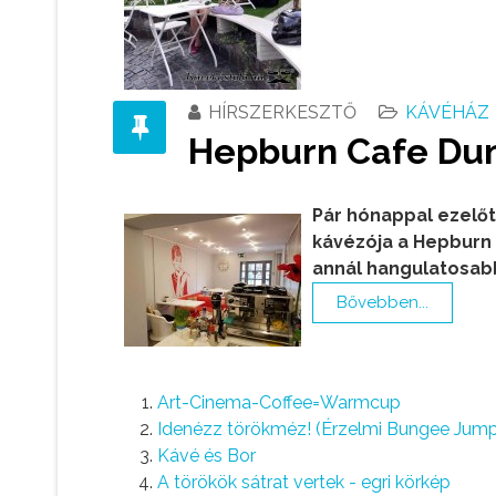
HÍRSZERKESZTŐ
KÁVÉHÁZ
Hepburn Cafe Du
Pár hónappal ezelőt
kávézója a Hepburn 
annál hangulatosabb
Bővebben...
Art-Cinema-Coffee=Warmcup
Idenézz törökméz! (Érzelmi Bungee Jump
Kávé és Bor
A törökök sátrat vertek - egri körkép