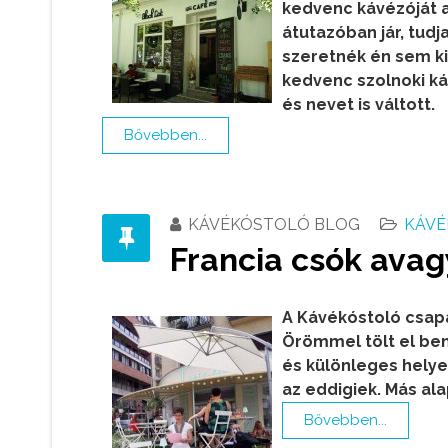
kedvenc kávézóját a
átutazóban jár, tud
szeretnék én sem k
kedvenc szolnoki ká
és nevet is váltott.
Bővebben...
KÁVÉKÓSTOLÓ BLOG
KÁVÉ
Francia csók ava
A Kávékóstoló csapa
Örömmel tölt el be
és különleges helyek
az eddigiek. Más al
Bővebben...