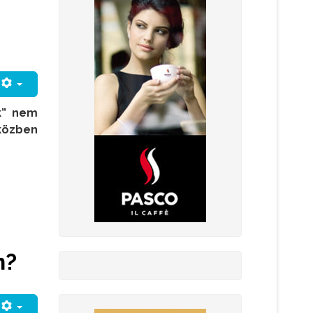
nk” nem
közben
n?