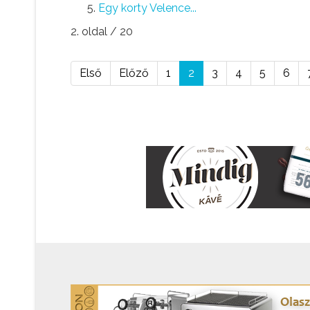
Egy korty Velence...
2. oldal / 20
Első
Előző
1
2
3
4
5
6