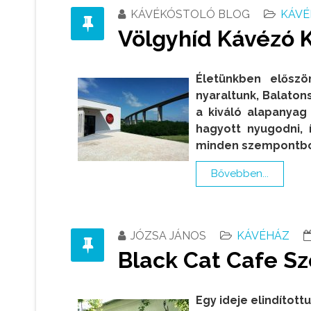
KÁVÉKÓSTOLÓ BLOG
KÁVÉ
Völgyhíd Kávézó 
Életünkben előszö
nyaraltunk, Balaton
a kiváló alapanyag
hagyott nyugodni, 
minden szempontból
Bővebben...
JÓZSA JÁNOS
KÁVÉHÁZ
Black Cat Cafe Sz
Egy ideje elindítot