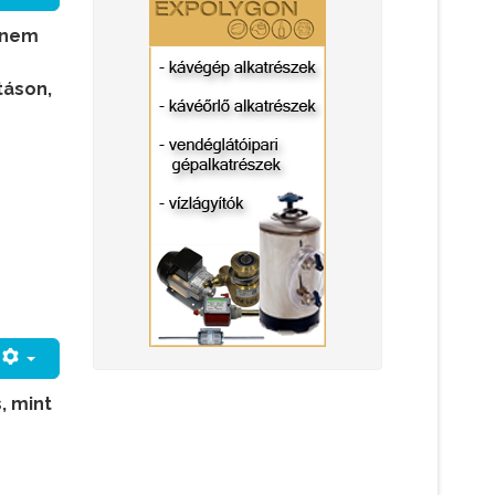
l nem
táson,
, mint