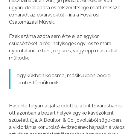
használhatatlan volt, 36 pedig üzemképes volt
ugyan, de állapota és felszereltsége miatt messze
elmaradt az elvárásoktól – írja a Fővárosi
Csatornázási Művek.
Ezek száma azóta sem érte el az egykori
csúcsértéket, a régi helyiségek egy része mára
nyomtalanul eltűnt, rég üres, vagy épp más céllal
működik:
egyikükben kocsma, másikukban pedig
címfestő működik.
Hasonló folyamat játszódott le a brit fővárosban is,
ott azonban a bezárt helyek egyike kávézóként
született újjá. A Doulton & Co. jóvoltából 1890-ben,
a viktoriánus kor utolsó évtizedének hajnalán a város