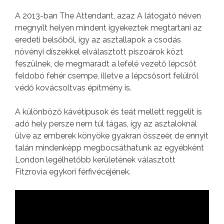
A 2013-ban The Attendant, azaz A látogató néven
megnyílt helyen mindent igyekeztek megtartani az
eredeti belsőből, így az asztallapok a csodás
növényi díszekkel elválasztott piszoárok közt
feszülnek, de megmaradt a lefelé vezető lépcsőt
feldobó fehér csempe, illetve a lépcsősort felülről
védő kovácsoltvas építmény is.
A különböző kávétípusok és teát mellett reggelit is
adó hely persze nem túl tágas, így az asztaloknál
ülve az emberek könyöke gyakran összeér, de ennyit
talán mindenképp megbocsáthatunk az egyébként
London legélhetőbb kerületének választott
Fitzrovia egykori férfivécéjének.