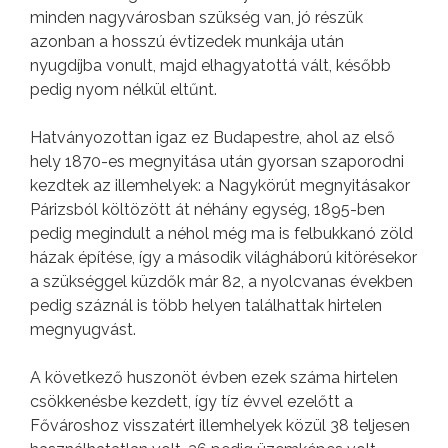
minden nagyvárosban szükség van, jó részük
azonban a hosszú évtizedek munkája után
nyugdíjba vonult, majd elhagyatottá vált, később
pedig nyom nélkül eltűnt.
Hatványozottan igaz ez Budapestre, ahol az első
hely 1870-es megnyitása után gyorsan szaporodni
kezdtek az illemhelyek: a Nagykörút megnyitásakor
Párizsból költözött át néhány egység, 1895-ben
pedig megindult a néhol még ma is felbukkanó zöld
házak építése, így a második világháború kitörésekor
a szükséggel küzdők már 82, a nyolcvanas években
pedig száznál is több helyen találhattak hirtelen
megnyugvást.
A következő huszonöt évben ezek száma hirtelen
csökkenésbe kezdett, így tíz évvel ezelőtt a
Fővároshoz visszatért illemhelyek közül 38 teljesen