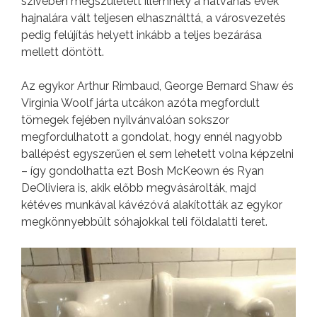
szívében megszületett illemhely a hatvanas évek
hajnalára vált teljesen elhasználttá, a városvezetés
pedig felújítás helyett inkább a teljes bezárása
mellett döntött.
Az egykor Arthur Rimbaud, George Bernard Shaw és
Virginia Woolf járta utcákon azóta megfordult
tömegek fejében nyilvánvalóan sokszor
megfordulhatott a gondolat, hogy ennél nagyobb
ballépést egyszerűen el sem lehetett volna képzelni
– így gondolhatta ezt Bosh McKeown és Ryan
DeOliviera is, akik előbb megvásárolták, majd
kétéves munkával kávézóvá alakították az egykor
megkönnyebbült sóhajokkal teli földalatti teret.