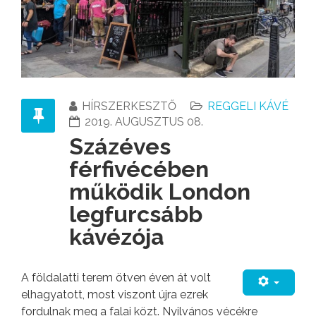
HÍRSZERKESZTŐ
REGGELI KÁVÉ
2019. AUGUSZTUS 08.
Százéves
férfivécében
működik London
legfurcsább
kávézója
A földalatti terem ötven éven át volt
elhagyatott, most viszont újra ezrek
fordulnak meg a falai közt. Nyilvános vécékre