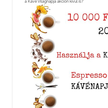
a Kávé Világnapja akción kívül is?