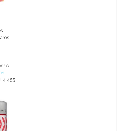
es
táros
n! A
on
ül
4 455