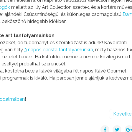
ban, verhetetlen áron kapható változatos kávécsomagok mell
yogók
mellett az Illy Art Collection szettek, és a kortárs művé
per ajándék! Csúcsminőségű, és különleges csomagolású
Dam
 a beköszönő hidegebb időkben.
tte art tanfolyamainkon
zöket, de tudományt és szórakozást is adunk! Kávé iránti
ég van hely
3 napos barista tanfolyamunkra
, mely hasznos tu
 üzletet tervez. Ha külföldre menne, a nemzetközileg ismert i
 eséllyel próbálhat szerencsét.
l kóstolna bele a kávék világába fél napos Kávé Gourmet
i programnak is kiváló. Ha párosan jönne ajánljuk a kedvezm
birodalmában
!
Követke