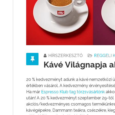
HÍRSZERKESZTŐ
REGGELI 
Kávé Világnapja a
20 % kedvezményt adunk a kávé nemzetközi 
értékben vásárol. A kedvezmény érvényesítés
Ha már
Espresso Klub tag törzsvásárlónk
akko
után! A 20 % kedvezményt szeptember 29-től o
akciós/kedvezményes csomagos termékünkre m
kávégépekre, Dammann teákra, csészékre, kiegé