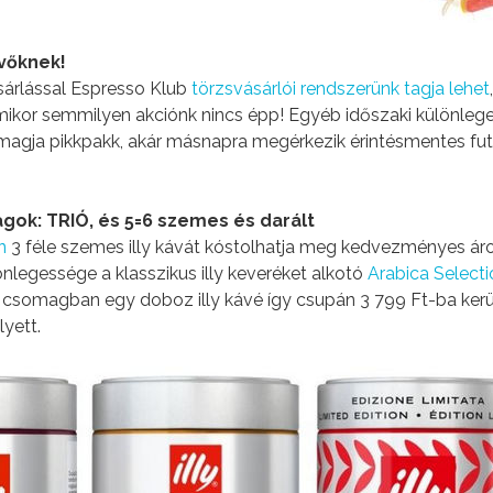
vőknek!
ásárlással Espresso Klub
törzsvásárlói rendszerünk tagja lehet
,
ikor semmilyen akciónk nincs épp! Egyéb időszaki különleg
somagja pikkpakk, akár másnapra megérkezik érintésmentes fu
gok: TRIÓ, és 5=6 szemes és darált
n
3 féle szemes illy kávát kóstolhatja meg kedvezményes áro
önlegessége a klasszikus illy keveréket alkotó
Arabica Selecti
 csomagban egy doboz illy kávé így csupán 3 799 Ft-ba ker
lyett.