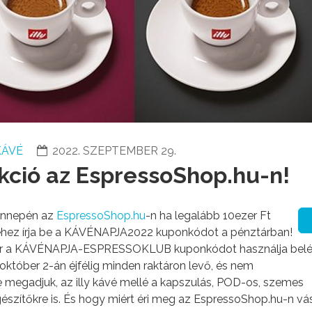
KÁVÉ
2022. SZEPTEMBER 29.
kció az EspressoShop.hu-n!
ünnepén az
EspressoShop.hu
-n ha legalább 10ezer Ft
éhez írja be a KÁVÉNAPJA2022 kuponkódot a pénztárban!
r a KÁVÉNAPJA-ESPRESSOKLUB kuponkódot használja bel
któber 2-án éjfélig minden raktáron levő, és nem
egadjuk, az illy kávé mellé a kapszulás, POD-os, szemes
szítőkre is. És hogy miért éri meg az EspressoShop.hu-n vás