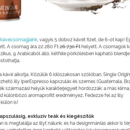
ly kávécsomagjaink
, vagyis 5 doboz kávét fizet, de 6-ot kap! E
ett. A csomag ára 22 280 Ft
26 730 Ft
helyett. A csomagok 
szikus, 9 Arabicából álló, kétféle pörkölésben kapható blendje
stolhatja.
a kávé alkotja. Közülük 6 időszakosan szólóban, Single Origin
zhető illy IperEspresso kapszulás és szemes (Guatemala, Bra
ék származási helyük karakterjegyeit hordozzák: a más klíma, 
 különböző aromaprofilt eredményez. Fedezze fel az illy
külön is!
szulásig, exkluzív teák és kiegészítők
s megtalálja az illyt nálunk, és ha designmániás akkor is tér