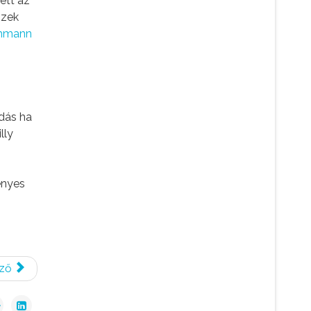
ett az
szek
mann
dás ha
lly
ényes
ző