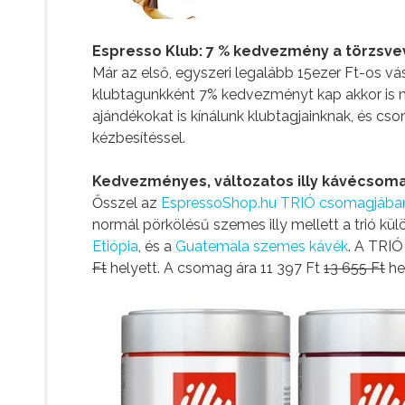
Espresso Klub: 7 % kedvezmény a törzsve
Már az első, egyszeri legalább 15ezer Ft-os v
klubtagunkként 7% kedvezményt kap akkor is m
ajándékokat is kínálunk klubtagjainknak, és c
kézbesítéssel.
Kedvezményes, változatos illy kávécsoma
Ősszel az
EspressoShop.hu TRIÓ csomagjába
normál pörkölésű szemes illy mellett a trió kül
Etiópia
, és a
Guatemala szemes kávék
. A TRIÓ
Ft
helyett. A csomag ára 11 397 Ft
13 655 Ft
he