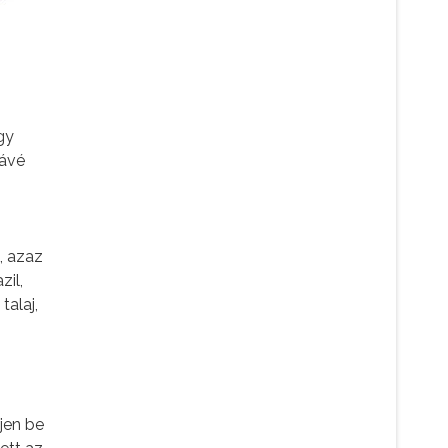
gy
kávé
, azaz
zil,
talaj,
jen be