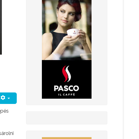
épés
árolni