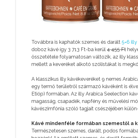
Továbbra is kaphatók szemes és darált
5=6 il
doboz kávé így 3 713 Ft-ba kerül
4 455 Ft
hely
összetétele folyamatosan változik, az illy klas
mellett a keveréket alkotó szólistákat is megkó
A klasszikus illy kávékeveréket 9 nemes Arabic
egy termő területről származó kávéként is élve
Etióp) formában. Az illy Arabica Seelection káv
magasság, csapadék, napfény és művelési mód
kávészimfónia szóló tagjait csészéjében külön-
Kávé mindenféle formában szemestől a kap
Természetesen szemes, darált, podos formában i