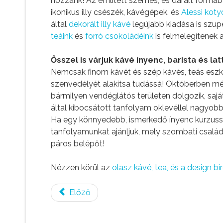
hozzánk! Az említett szemes, és darált formá
ikonikus illy csészék, kávégépek, és
Alessi kot
által
dekorált illy kávé
legújabb kiadása is szu
teáink
és
forró csokoládéink
is felmelegítenek
Ősszel is várjuk kávé ínyenc, barista és la
Nemcsak finom kávét és szép kávés, teás eszkö
szenvedélyét alakítsa tudássá! Októberben m
bármilyen vendéglátós területen dolgozik, saját
által kibocsátott tanfolyam oklevéllel nagyobb
Ha egy könnyedebb, ismerkedő ínyenc kurzussa
tanfolyamunkat ajánljuk, mely szombati család
páros belépőt!
Nézzen körül az
olasz kávé, tea, és a design 
Előző