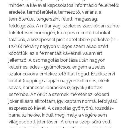
minden, a kávéval kapcsolatos információ fellelhető:
eredete, termőterülete, termesztő, variáns, a
termőterület tengerszint feletti magasság,
feldolgozás. A műanyag, szelepes zacskóban szinte
tökéletesen homogén, közepes méretű babokat
találunk, a közepesnél picit sötétebbre pörkölve (11-
12/16) néhány nagyon világos szem akad azért
közöttük, ez a fermentált kávéknál valamiért
jellemző. A csomagolás bontása után nagyon
kellemes, édes - gyümölcsös, engem a zselés
szaloncukorra emlékeztető illat fogad. Érzékszervi
bírálat (cupping) alapján nagyon kellemes, élénk
savas, narancsos, barackos ízjegyek jutottak
eszembe. Az őrlőt a szemek méretéhez képesti
joker állásra állítottam, így kaptam normál lefolyású
eszpresszó kávét. A csapolás gyönyörű, rozsdás-
barna színekkel indult meg, mely a végére sem
világosodott jelentősen. A crema szép, sűrű volt,