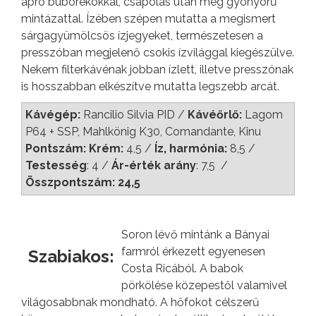
apró buborékokkal, csapolás után még gyönyörű
mintázattal. Ízében szépen mutatta a megismert
sárgagyümölcsös ízjegyeket, természetesen a
presszóban megjelenő csokis ízvilággal kiegészülve.
Nekem filterkávénak jobban ízlett, illetve presszónak
is hosszabban elkészítve mutatta legszebb arcát.
Kávégép:
Rancilio Silvia PID /
Kávéőrlő:
Lagom
P64 + SSP, Mahlkönig K30, Comandante, Kinu
Pontszám: Krém:
4,5
/
Íz, harmónia:
8,5 /
Testesség
: 4 /
Ár-érték arány
: 7,5 /
Összpontszám: 24,5
Soron lévő mintánk a Bányai
farmról érkezett egyenesen
Szabiakos:
Costa Ricából. A babok
pörkölése közepestől valamivel
világosabbnak mondható. A hőfokot célszerű