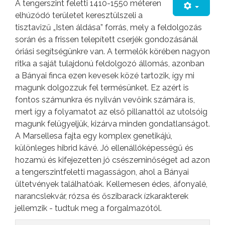
A tengerszint feletti 1410-1550 méteren
elhúzódó területet keresztülszeli a
tisztavizű „Isten áldása” forrás, mely a feldolgozás
során és a frissen telepített cserjék gondozásánál
óriási segítségünkre van. A termelők körében nagyon
ritka a saját tulajdonú feldolgozó állomás, azonban
a Bányai finca ezen kevesek közé tartozik, így mi
magunk dolgozzuk fel termésünket. Ez azért is
fontos számunkra és nyilván vevőink számára is,
mert így a folyamatot az első pillanattól az utolsóig
magunk felügyeljük, kizárva minden gondatlanságot.
A Marsellesa fajta egy komplex genetikájú,
különleges hibrid kávé. Jó ellenállóképességű és
hozamú és kifejezetten jó csészeminőséget ad azon
a tengerszintfeletti magasságon, ahol a Bányai
ültetvények találhatóak. Kellemesen édes, áfonyalé,
narancslekvár, rózsa és őszibarack ízkarakterek
jellemzik - tudtuk meg a forgalmazótól.