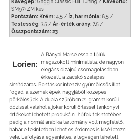
Kávégép:
Gaggia Classic Full Tuning /
Kávéőrlő:
SM97+ZM kés
Pontszám: Krém:
4,5
/
Íz, harmónia:
8,5
/
Testesség
: 3,5 /
Ár-érték arány
: 7,5 /
Összpontszám: 23
A Bányai Marselessa a tőlük
megszokott minimalista, de nagyon
Lorien:
elegáns dizájnú csomagolásában
érkezett, a zacskó szelepes,
simítózáras. Bontáskor intenzív gyümölcsös illat
fogad, a szemek épek, nagyjából közepes
pörkölésűek. A dupla szűrőben 21 gramm körüli
dózissal valahol a joker körüli őrléssel tankönyvi
értékeket lehetett produkálni, hőfok tekintetében
pedig a normál arabika tartomány volt megfelelő,
habár e tekintetben lehet és érdemes is kísérletezni
vele. Lefolyása egyenletes, a legvégén lehetett