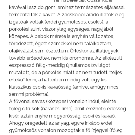
farmszelektált Costa Ricai
kávéval lesz dolgom, amihez természetes eljárással
fermentálták a kávét. A zacskóból áradó illatok elég
izgatóak voltak (erdei gyümölcsös, csokis), a
pörkölési szint viszonylag egységes, nagyjából
közepes. A babok mérete is enyhén változatos,
töredezett, égett szemekkel nem találkoztam,
olajkiválást sem észleltem. Őrléskor az illatjegyek
tovább erősödtek, nem kis örömömre. Az elkészült
eszpresszó félig-meddig újhullámos ízvilágot
mutatott, de a pörkölés miatt ez nem tudott “teljes
értékű” lenni, a háttérben mindig volt egy kis
klasszikus csokis kakaósság (amivel amúgy nincs
semmi probléma).
A fővonal savas (közepes) vonalon indul, eleinte
főleg citrusok (narancs, lime), amit érezhető édesség
kísér, aztán enyhe mogyorósság, csoki és kakaó.
Ahogy öregedett az anyag, egyre inkább erdei
gyümölcsös vonalon mozogtak a fő ízjegyei (főleg