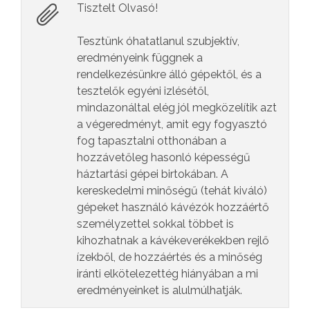
Tisztelt Olvasó!
Tesztünk óhatatlanul szubjektív,
eredményeink függnek a
rendelkezésünkre álló gépektől, és a
tesztelők egyéni izlésétől,
mindazonáltal elég jól megközelítik azt
a végeredményt, amit egy fogyasztó
fog tapasztalni otthonában a
hozzávetőleg hasonló képességű
háztartási gépei birtokában. A
kereskedelmi minőségű (tehát kiváló)
gépeket használó kávézók hozzáértő
személyzettel sokkal többet is
kihozhatnak a kávékeverékekben rejlő
ízekből, de hozzáértés és a minőség
iránti elkötelezettég hiányában a mi
eredményeinket is alulmúlhatják.