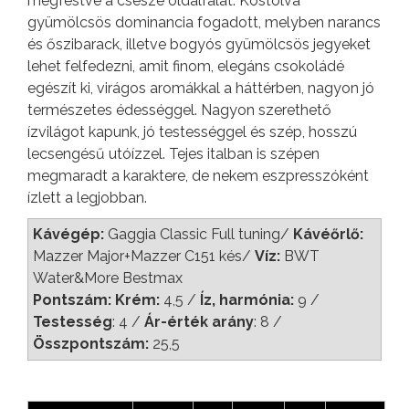
megfestve a csésze oldalfalát. Kóstolva
gyümölcsös dominancia fogadott, melyben narancs
és őszibarack, illetve bogyós gyümölcsös jegyeket
lehet felfedezni, amit finom, elegáns csokoládé
egészít ki, virágos aromákkal a háttérben, nagyon jó
természetes édességgel. Nagyon szerethető
ízvilágot kapunk, jó testességgel és szép, hosszú
lecsengésű utóízzel. Tejes italban is szépen
megmaradt a karaktere, de nekem eszpresszóként
ízlett a legjobban.
Kávégép:
Gaggia Classic Full tuning/
Kávéőrlő:
Mazzer Major+Mazzer C151 kés/
Víz:
BWT
Water&More Bestmax
Pontszám: Krém:
4,5 /
Íz, harmónia:
9 /
Testesség
: 4 /
Ár-érték arány
: 8 /
Összpontszám:
25,5