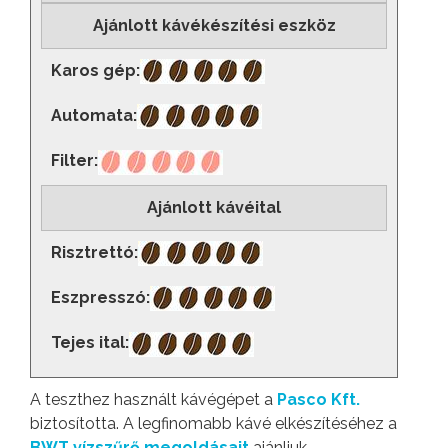
Ajánlott kávékészítési eszköz
Karos gép:
Automata:
Filter:
Ajánlott kávéital
Risztrettó:
Eszpresszó:
Tejes ital:
A teszthez használt kávégépet a
Pasco Kft.
biztosította. A legfinomabb kávé elkészítéséhez a
BWT vízszűrő megoldásait
ajánljuk.