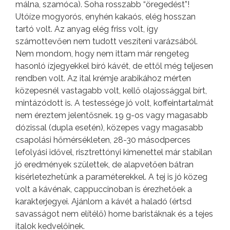
málna, szamóca). Soha rosszabb “öregedést”!
Utóíze mogyorós, enyhén kakaós, elég hosszan
tartó volt. Az anyag elég friss volt, így
számottevően nem tudott veszíteni varázsából.
Nem mondom, hogy nem ittam már rengeteg
hasonló ízjegyekkel bíró kávét, de ettől még teljesen
rendben volt. Az ital krémje arabikához mérten
közepesnél vastagabb volt, kellő olajossággal bírt,
mintázódott is. A testessége jó volt, koffeintartalmát
nem éreztem jelentősnek. 19 g-os vagy magasabb
dózissal (dupla esetén), közepes vagy magasabb
csapolási hőmérsékleten, 28-30 másodperces
lefolyási idővel, risztrettónyi kimenettel már stabilan
jó eredmények születtek, de alapvetően bátran
kísérletezhetünk a paraméterekkel. A tej is jó közeg
volt a kávénak, cappuccinoban is érezhetőek a
karakterjegyei. Ajánlom a kávét a haladó (értsd
savasságot nem elítélő) home baristáknak és a tejes
italok kedvelőinek.