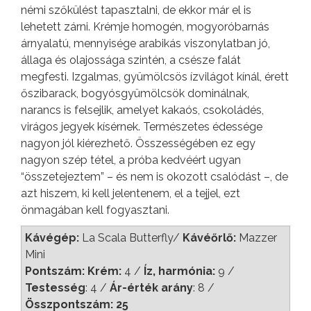
némi szőkülést tapasztalni, de ekkor már el is
lehetett zárni. Krémje homogén, mogyoróbarnás
árnyalatú, mennyisége arabikás viszonylatban jó,
állaga és olajossága szintén, a csésze falát
megfesti. Izgalmas, gyümölcsös ízvilágot kínál, érett
őszibarack, bogyósgyümölcsök dominálnak,
narancs is felsejlik, amelyet kakaós, csokoládés,
virágos jegyek kísérnek. Természetes édessége
nagyon jól kiérezhető. Összességében ez egy
nagyon szép tétel, a próba kedvéért ugyan
“összetejeztem” – és nem is okozott csalódást –, de
azt hiszem, ki kell jelentenem, el a tejjel, ezt
önmagában kell fogyasztani.
Kávégép:
La Scala Butterfly/
Kávéőrlő:
Mazzer
Mini
Pontszám: Krém:
4 /
Íz, harmónia:
9 /
Testesség
: 4 /
Ár-érték arány
: 8 /
Összpontszám: 25