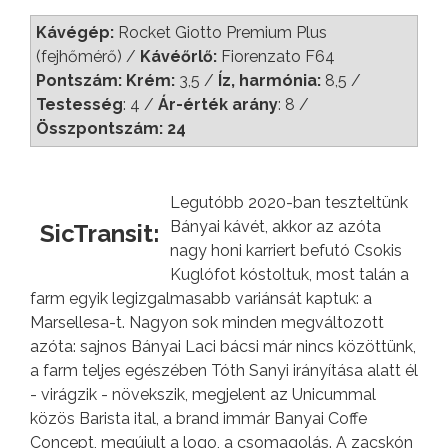
Kávégép:
Rocket Giotto Premium Plus
(fejhőmérő) /
Kávéőrlő:
Fiorenzato F64
Pontszám: Krém:
3,5 /
Íz, harmónia:
8,5
/
Testesség
: 4 /
Ár-érték arány
: 8 /
Összpontszám: 24
Legutóbb 2020-ban teszteltünk
Bányai kávét, akkor az azóta
SicTransit:
nagy honi karriert befutó Csokis
Kuglófot kóstoltuk, most talán a
farm egyik legizgalmasabb variánsát kaptuk: a
Marsellesa-t. Nagyon sok minden megváltozott
azóta: sajnos Bányai Laci bácsi már nincs közöttünk,
a farm teljes egészében Tóth Sanyi irányítása alatt él
- virágzik - növekszik, megjelent az Unicummal
közös Barista ital, a brand immár Banyai Coffe
Concept, megújult a logo, a csomagolás. A zacskón