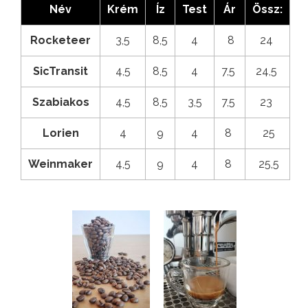
Név
Krém
Íz
Test
Ár
Össz:
Rocketeer
3,5
8,5
4
8
24
SicTransit
4,5
8,5
4
7,5
24,5
Szabiakos
4,5
8,5
3,5
7,5
23
Lorien
4
9
4
8
25
Weinmaker
4,5
9
4
8
25,5