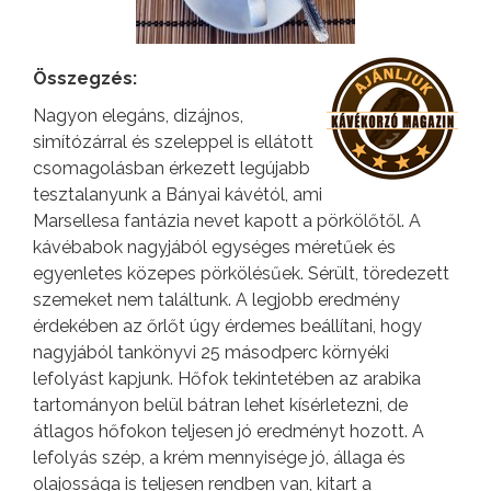
Összegzés:
Nagyon elegáns, dizájnos,
simítózárral és szeleppel is ellátott
csomagolásban érkezett legújabb
tesztalanyunk a Bányai kávétól, ami
Marsellesa fantázia nevet kapott a pörkölőtől. A
kávébabok nagyjából egységes méretűek és
egyenletes közepes pörkölésűek. Sérült, töredezett
szemeket nem találtunk. A legjobb eredmény
érdekében az őrlőt úgy érdemes beállítani, hogy
nagyjából tankönyvi 25 másodperc környéki
lefolyást kapjunk. Hőfok tekintetében az arabika
tartományon belül bátran lehet kísérletezni, de
átlagos hőfokon teljesen jó eredményt hozott. A
lefolyás szép, a krém mennyisége jó, állaga és
olajossága is teljesen rendben van, kitart a