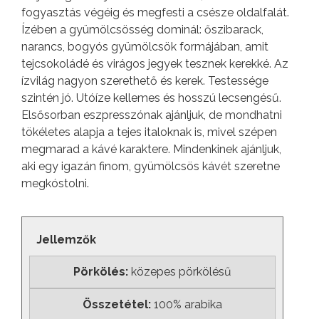
fogyasztás végéig és megfesti a csésze oldalfalát.
Ízében a gyümölcsösség dominál: őszibarack,
narancs, bogyós gyümölcsök formájában, amit
tejcsokoládé és virágos jegyek tesznek kerekké. Az
ízvilág nagyon szerethető és kerek. Testessége
szintén jó. Utóíze kellemes és hosszú lecsengésű.
Elsősorban eszpresszónak ajánljuk, de mondhatni
tökéletes alapja a tejes italoknak is, mivel szépen
megmarad a kávé karaktere. Mindenkinek ajánljuk,
aki egy igazán finom, gyümölcsös kávét szeretne
megkóstolni.
Jellemzők
Pörkölés:
közepes pörkölésű
Összetétel:
100% arabika