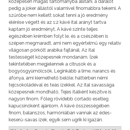
közepesen magas tartományba állítani, a darálót
pedig a joker állástól valamivel finomabbra tekerni. A
szűrőbe nem kellett sokat tenni a jó eredmény
elérése végett és az 1:2 kávé ital arányt tartva
kaptam jó eredményt. A kávé szinte teljes
egészében krémben folyt le, és a csészében is
szépen megmaradt, ami nem egyértelmű egy relatív
világosan pörkölt arabika fajtánál. Az ital
testességét közepesnek mondanám. Ízek
tekintetében megjelennek a citrusok és a
bogyósgyümölcsök. Leginkább a lime, narancs és
áfonya, ami kiemelhető belőle, háttérben némi
tejcsokoládéval és teás ízekkel. Az ital savassága
közepesnek mondható. Tejes italként készítve is
nagyon finom. Főleg rövidebb cortado esetleg
kapucsínóként ajánlom. A kávé összességében
finom, balanszos, harmóniában vannak az édes-
keserű-savas ízek, egyik sem ugrik ki igazán.