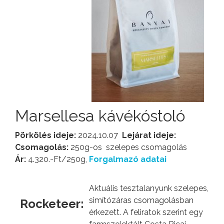
Marsellesa kávékóstoló
Pörkölés ideje:
2024.10.07
Lejárat ideje:
Csomagolás:
250g-os szelepes csomagolás
Ár:
4.320.-Ft/250g,
Forgalmazó adatai
Aktuális tesztalanyunk szelepes,
simítózáras csomagolásban
Rocketeer:
érkezett. A feliratok szerint egy