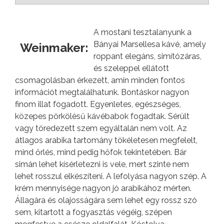
A mostani tesztalanyunk a
Bányai Marsellesa kávé, amely
Weinmaker:
roppant elegáns, simítózáras,
és szeleppel ellátott
csomagolásban érkezett, amin minden fontos
információt megtalálhatunk. Bontáskor nagyon
finom illat fogadott. Egyenletes, egészséges,
közepes pörkölésű kávébabok fogadtak. Sérült
vagy töredezett szem egyáltalán nem volt. Az
átlagos arabika tartomány tökéletesen megfelelt,
mind őrlés, mind pedig hőfok tekintetében. Bár
simán lehet kísérletezni is vele, mert szinte nem
lehet rosszul elkészíteni. A lefolyása nagyon szép. A
krém mennyisége nagyon jó arabikához mérten.
Állagára és olajosságára sem lehet egy rossz szó
sem, kitartott a fogyasztás végéig, szépen