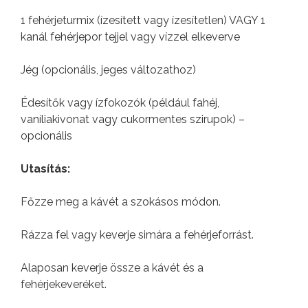
1 fehérjeturmix (ízesített vagy ízesítetlen) VAGY 1
kanál fehérjepor tejjel vagy vízzel elkeverve
Jég (opcionális, jeges változathoz)
Édesítők vagy ízfokozók (például fahéj,
vaníliakivonat vagy cukormentes szirupok) –
opcionális
Utasítás:
Főzze meg a kávét a szokásos módon.
Rázza fel vagy keverje simára a fehérjeforrást.
Alaposan keverje össze a kávét és a
fehérjekeveréket.