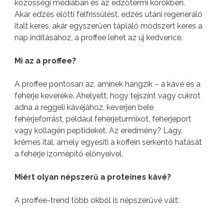
közösségi médiában és az edzőtermi körökben.
Akár edzés előtti felfrissülést, edzés utáni regeneráló
italt keres, akár egyszerűen tápláló módszert keres a
nap indításához, a proffee lehet az új kedvence.
Mi az a proffee?
A proffee pontosan az, aminek hangzik – a kávé és a
fehérje keveréke. Ahelyett, hogy tejszínt vagy cukrot
adna a reggeli kávéjához, keverjen bele
fehérjeforrást, például fehérjeturmixot, fehérjeport
vagy kollagén peptideket. Az eredmény? Lágy,
krémes ital, amely egyesíti a koffein serkentő hatását
a fehérje izomépítő előnyeivel.
Miért olyan népszerű a proteines kávé?
A proffee-trend több okból is népszerűvé vált: