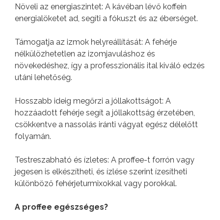
Növeli az energiaszintet: A kávéban lévő koffein
energialöketet ad, segíti a fókuszt és az éberséget.
Támogatja az izmok helyreállítását: A fehérje
nélkülözhetetlen az izomjavuláshoz és
növekedéshez, így a professzionális ital kiváló edzés
utáni lehetőség.
Hosszabb ideig megőrzi a jóllakottságot: A
hozzáadott fehérje segít a jóllakottság érzetében,
csökkentve a nassolás iránti vágyat egész délelőtt
folyamán.
Testreszabható és ízletes: A proffee-t forrón vagy
jegesen is elkészítheti, és ízlése szerint ízesítheti
különböző fehérjeturmixokkal vagy porokkal.
A proffee egészséges?