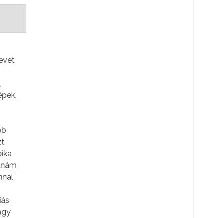
evet
,
épek,
bb
zt
bika
danám
nnal
iás
agy