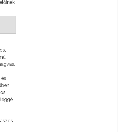
velőinek
os,
lmú
magvas,
 és
ndben
nos
eléggé
olaszos