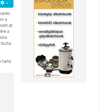
rkanév
or a
sett át,
tre a
usta
tiszta,
 tartó