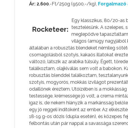
Ár: 2.600
.-Ft/250g (9500.-/kg),
Forgalmazó 
Egy klasszikus, 80/20-as 
tesztelésünk. A szelepes, 
Rocketeer:
meglepődve tapasztaltam,
világos (amúgy nagyjából 
általában a robusztás blendeket némileg sötét
csomagolásból szotyis, kakaós illatokat érez
változó, látszik az arabika túlsúly. Égett, tör
találkoztam, olajkiválás sem volt a babokon.
robusztás blenddel találkoztam, tesztalanyunk
szotyis, mogyorós, mokkás ízvilágot prezentál
odaillőnek éreztem. Utóízében is a mokkásság 
testessége, krémessége jó volt, a crema mintáz
igaz is, de nekem hiányzik a markánsság belőle,
egy jó reggeli indítóként az ember. Az elkészí
18-19 g-os dózis (dupla esetén), és közepes fe
felbontás után pár nappal a savassága szerencs