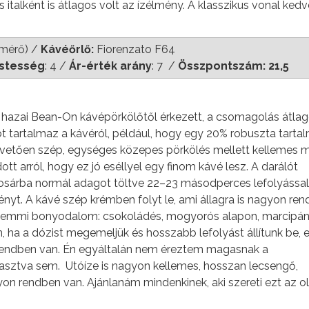
es italként is átlagos volt az ízélmény. A klasszikus vonal ked
őmérő) /
Kávéőrlő:
Fiorenzato F64
stesség
: 4 /
Ár-érték arány
: 7 /
Összpontszám: 21,5
hazai Bean-On kávépörkölőtől érkezett, a csomagolás átlag
t tartalmaz a kávéról, például, hogy egy 20% robuszta tarta
követően szép, egységes közepes pörkölés mellett kellemes 
dott arról, hogy ez jó eséllyel egy finom kávé lesz. A darálót
 kosárba normál adagot töltve 22–23 másodperces lefolyással
t. A kávé szép krémben folyt le, ami állagra is nagyon re
ik, semmi bonyodalom: csokoládés, mogyorós alapon, marcipá
, ha a dózist megemeljük és hosszabb lefolyást állítunk be, 
n rendben van. Én egyáltalán nem éreztem magasnak a
gyasztva sem. Utóíze is nagyon kellemes, hosszan lecsengő,
agyon rendben van. Ajánlanám mindenkinek, aki szereti ezt az 