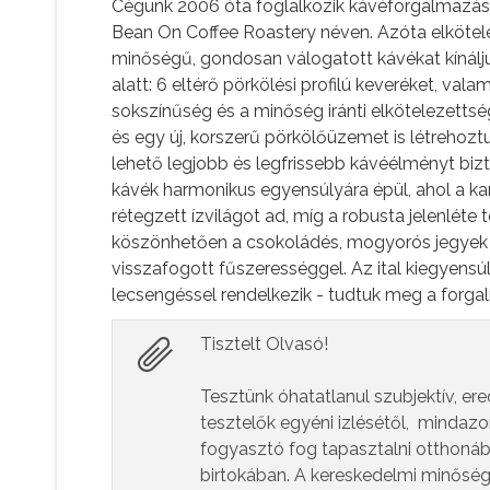
Cégünk 2006 óta foglalkozik kávéforgalmazáss
Bean On Coffee Roastery néven. Azóta elkötel
minőségű, gondosan válogatott kávékat kínál
alatt: 6 eltérő pörkölési profilú keveréket, vala
sokszínűség és a minőség iránti elkötelezettség
és egy új, korszerű pörkölőüzemet is létrehozt
lehető legjobb és legfrissebb kávéélményt biz
kávék harmonikus egyensúlyára épül, ahol a kar
rétegzett ízvilágot ad, míg a robusta jelenléte
köszönhetően a csokoládés, mogyorós jegyek 
visszafogott fűszerességgel. Az ital kiegyens
lecsengéssel rendelkezik - tudtuk meg a forga
Tisztelt Olvasó!
Tesztünk óhatatlanul szubjektív, er
tesztelők egyéni izlésétől, mindazo
fogyasztó fog tapasztalni otthoná
birtokában. A kereskedelmi minőség