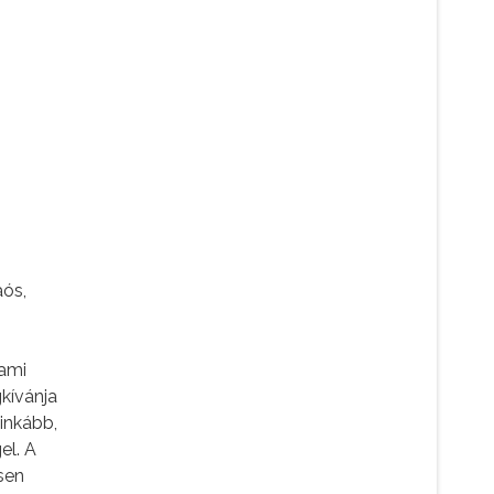
aós,
 ami
gkívánja
ginkább,
el. A
sen