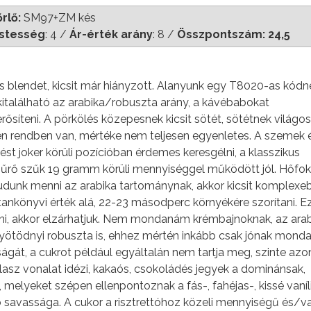
rlő:
SM97+ZM kés
stesség
: 4 /
Ár-érték arány
: 8 /
Összpontszám: 24,5
us blendet, kicsit már hiányzott. Alanyunk egy T8020-as kódn
kitalálható az arabika/robuszta arány, a kávébabokat
síteni. A pörkölés közepesnek kicsit sötét, sötétnek világos
sen rendben van, mértéke nem teljesen egyenletes. A szemek 
ést joker körüli pozícióban érdemes keresgélni, a klasszikus
zűrő szűk 19 gramm körüli mennyiséggel működött jól. Hőfok
tudunk menni az arabika tartománynak, akkor kicsit komplexe
tankönyvi érték alá, 22-23 másodperc környékére szorítani. E
lni, akkor elzárhatjuk. Nem mondanám krémbajnoknak, az ara
egyötödnyi robuszta is, ehhez mértén inkább csak jónak mon
ágát, a cukrot például egyáltalán nem tartja meg, szinte azo
olasz vonalat idézi, kakaós, csokoládés jegyek a dominánsak,
melyeket szépen ellenpontoznak a fás-, fahéjas-, kissé vaníl
dó savassága. A cukor a risztrettóhoz közeli mennyiségű és/v