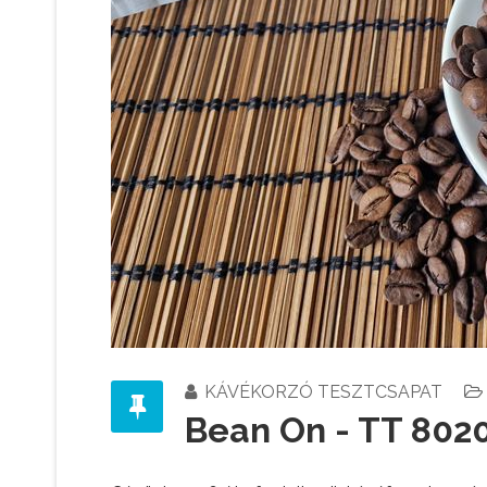
KÁVÉKORZÓ TESZTCSAPAT
Bean On - TT 802