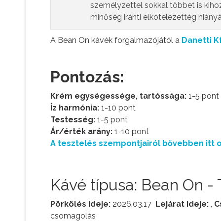
személyzettel sokkal többet is kiho
minőség iránti elkötelezettég hiány
A Bean On kávék forgalmazójától a
Danetti Kf
Pontozás:
Krém egységessége, tartóssága:
1-5 pont
Íz harmónia:
1-10 pont
Testesség:
1-5 pont
Ár/érték arány:
1-10 pont
A tesztelés szempontjairól bővebben itt o
Kávé típusa: Bean On -
Pörkölés ideje:
2026.03.17
Lejárat ideje:
,
C
csomagolás