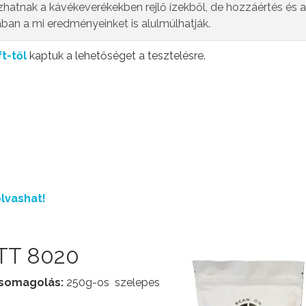
zhatnak a kávékeverékekben rejlő ízekből, de hozzáértés és a
ában a mi eredményeinket is alulmúlhatják.
t-től
kaptuk a lehetőséget a tesztelésre.
lvashat!
 TT 8020
somagolás:
250g-os szelepes