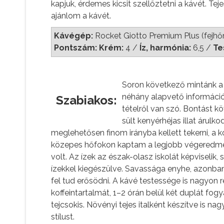
kapjuk, érdemes kicsit szellőztetni a kávét. Tej
ajánlom a kávét.
Kávégép:
Rocket Giotto Premium Plus (fejh
Pontszám: Krém:
4 /
Íz, harmónia:
6,5
/
Te
Soron következő mintánk a 
néhány alapvető információ
Szabiakos:
tételről van szó. Bontást 
sült kenyérhéjas illat árulko
meglehetősen finom irányba kellett tekerni, a
közepes hőfokon kaptam a legjobb végeredmény
volt. Az ízek az észak-olasz iskolát képvisel
ízekkel kiegészülve. Savassága enyhe, azonban
fel tud erősödni. A kávé testessége is nagyo
koffeintartalmát, 1–2 órán belül két duplát fo
tejcsokis. Növényi tejes italként készítve is n
stílust.