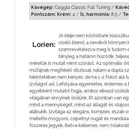
Kávégép:
Gaggia Classic Full Tuning /
Kávéő
Pontszám: Krém:
4
/
Íz, harmónia:
8,5 /
Te
Jó ideje nem kóstoltunk klasszik
viselő blend, a nevéből könnyen 
Lorien:
szemrevételezve meg is tudom erő
tényleg a határon húzódik, telje
méretük is mutat némi szórást. Az optimális őrl
műfajnak megfelelő dózissal: nálam a dupla s
tekintetében nem kényes, de ha 1-2 fokot alá 
ízvilágot ad. Lefolyása egyenletes, érdemes a 
egyébként mutatni fogja, amikor elkezd szőkü
világában ennyinek örülünk, itt azonban van 
mind a mennyiségét, mind az állagát és olajoss
alábukik. Ízvilága az elegáns, komplex, észak-
mellette mogyoró, csipetnyi nugát és mandula, 
fűszeres jegyek, illetve kellemes, nem tolako