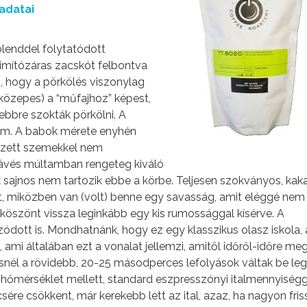
adatai
blenddel folytatódott
simítózáras zacskót felbontva
 hogy a pörkölés viszonylag
közepes) a “műfajhoz” képest,
ebbre szokták pörkölni. A
tem. A babok mérete enyhén
edezett szemekkel nem
 Kávés múltamban rengeteg kiváló
 sajnos nem tartozik ebbe a körbe. Teljesen szokványos, kak
t, miközben van (volt) benne egy savasság, amit eléggé nem
köszönt vissza leginkább egy kis rumossággal kísérve. A
ódott is. Mondhatnánk, hogy ez egy klasszikus olasz iskola,
 ami általában ezt a vonalat jellemzi, amitől időről-időre me
tésnél a rövidebb, 20-25 másodperces lefolyások váltak be le
jhőmérséklet mellett, standard eszpresszónyi italmennyiségg
ére csökkent, már kerekebb lett az ital, azaz, ha nagyon fris