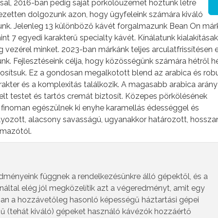
al, 2016-ban pedig saját pörkölőüzemet hoztunk létre
ezetten dolgozunk azon, hogy ügyfeleink számára kiváló
junk. Jelenleg 13 különböző kávét forgalmazunk Bean On má
mint 7 egyedi karakterű specialty kávét. Kínálatunk kialakításak
 vezérel minket. 2023-ban márkánk teljes arculatfrissítésen e
unk. Fejlesztéseink célja, hogy közösségünk számára hétről hé
tosítsuk. Ez a gondosan megalkotott blend az arabica és rob
akter és a komplexitás találkozik. A magasabb arabica arány 
 telt testet és tartós cremát biztosít. Közepes pörkölésének
finoman egészülnek ki enyhe karamellás édességgel és
úlyozott, alacsony savasságú, ugyanakkor határozott, hosszan
lmazótól.
edményeink függnek a rendelkezésünkre álló gépektől, és a
náltal elég jól megközelítik azt a végeredményt, amit egy
ban a hozzávetőleg hasonló képességű háztartási gépei
ű (tehát kiváló) gépeket használó kávézók hozzáértő