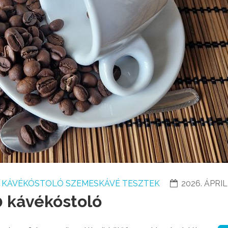
KÁVÉKÓSTOLÓ SZEMESKÁVÉ TESZTEK
2026. ÁPRIL
0 kávékóstoló