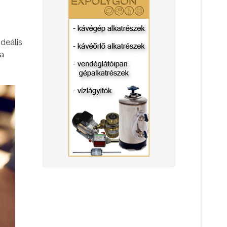
deális
 a