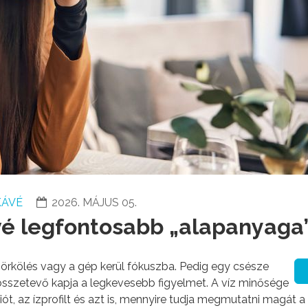
KÁVÉ
2026. MÁJUS 05.
kávé legfontosabb „alapanyaga
örkölés vagy a gép kerül fókuszba. Pedig egy csésze
összetevő kapja a legkevesebb figyelmet. A víz minősége
, az ízprofilt és azt is, mennyire tudja megmutatni magát a