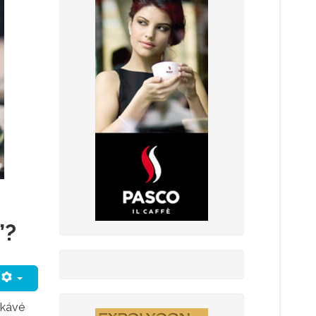
”?
 kávé