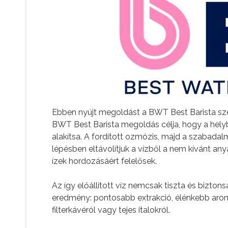
Ebben nyújt megoldást a BWT Best Barista sze
BWT Best Barista megoldás célja, hogy a helyb
alakítsa. A fordított ozmózis, majd a szaba
lépésben eltávolítjuk a vízből a nem kívánt an
ízek hordozásáért felelősek.
Az így előállított víz nemcsak tiszta és bizton
eredmény: pontosabb extrakció, élénkebb arom
filterkávéról vagy tejes italokról.