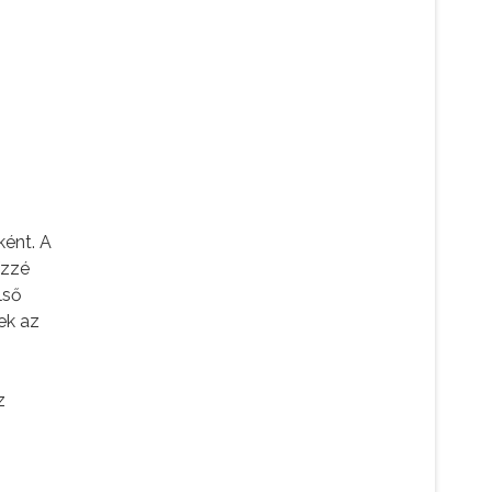
ként. A
ízzé
lső
ek az
z