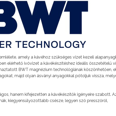
mlélete, amely a kávéhoz szükséges vizet kezeli alapanyag
en elérhető ivóvizet a kávékészítéshez ideális összetételű v
dalmaztatott BWT magnézium technológiának köszönhetően, e
yagokat, majd olyan ásványi anyagokkal pótoljuk vissza, mely
ságos, hanem kifejezetten a kávékészítők igényeire szabott. A
ák, kiegyensúlyozottabb csésze, legyen szó presszóról,