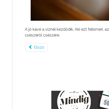
A jó kávé a víznél kezdődik. Aki ezt felismeri,
csészéről csészére.
Előző