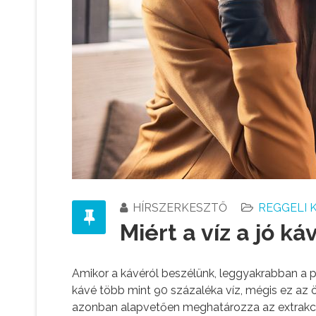
HÍRSZERKESZTŐ
REGGELI 
Miért a víz a jó 
Amikor a kávéról beszélünk, leggyakrabban a p
kávé több mint 90 százaléka víz, mégis ez az 
azonban alapvetően meghatározza az extrakciót