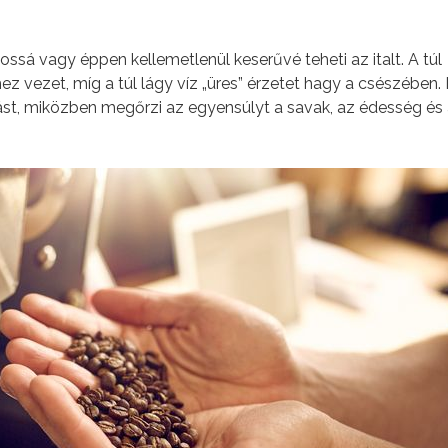
ssá vagy éppen kellemetlenül keserűvé teheti az italt. A túl
 vezet, míg a túl lágy víz „üres” érzetet hagy a csészében. I
ást, miközben megőrzi az egyensúlyt a savak, az édesség és