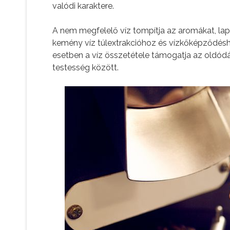
valódi karaktere.
A nem megfelelő víz tompítja az aromákat, lapo
kemény víz túlextrakcióhoz és vízkőképződéshez
esetben a víz összetétele támogatja az oldód
testesség között.