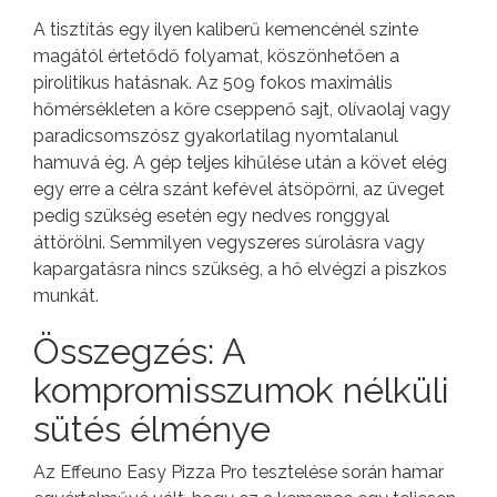
A tisztítás egy ilyen kaliberű kemencénél szinte
magától értetődő folyamat, köszönhetően a
pirolitikus hatásnak. Az 509 fokos maximális
hőmérsékleten a kőre cseppenő sajt, olívaolaj vagy
paradicsomszósz gyakorlatilag nyomtalanul
hamuvá ég. A gép teljes kihűlése után a követ elég
egy erre a célra szánt kefével átsöpörni, az üveget
pedig szükség esetén egy nedves ronggyal
áttörölni. Semmilyen vegyszeres súrolásra vagy
kapargatásra nincs szükség, a hő elvégzi a piszkos
munkát.
Összegzés: A
kompromisszumok nélküli
sütés élménye
Az Effeuno Easy Pizza Pro tesztelése során hamar