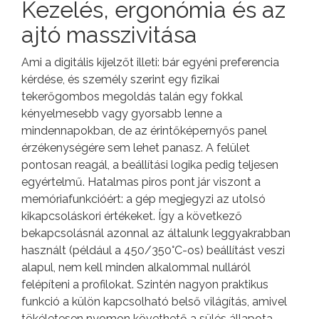
Kezelés, ergonómia és az
ajtó masszivitása
Ami a digitális kijelzőt illeti: bár egyéni preferencia
kérdése, és személy szerint egy fizikai
tekerőgombos megoldás talán egy fokkal
kényelmesebb vagy gyorsabb lenne a
mindennapokban, de az érintőképernyős panel
érzékenységére sem lehet panasz. A felület
pontosan reagál, a beállítási logika pedig teljesen
egyértelmű. Hatalmas piros pont jár viszont a
memóriafunkcióért: a gép megjegyzi az utolsó
kikapcsoláskori értékeket. Így a következő
bekapcsolásnál azonnal az általunk leggyakrabban
használt (például a 450/350°C-os) beállítást veszi
alapul, nem kell minden alkalommal nulláról
felépíteni a profilokat. Szintén nagyon praktikus
funkció a külön kapcsolható belső világítás, amivel
tökéletesen nyomon követhető a sülés állapota.