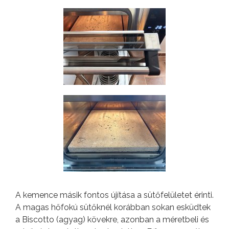
A kemence másik fontos újítása a sütőfelületet érinti.
A magas hőfokú sütőknél korábban sokan esküdtek
a Biscotto (agyag) kövekre, azonban a méretbeli és