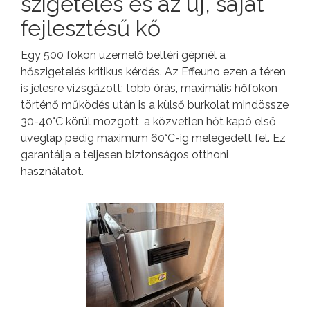
szigetelés és az új, saját
fejlesztésű kő
Egy 500 fokon üzemelő beltéri gépnél a
hőszigetelés kritikus kérdés. Az Effeuno ezen a téren
is jelesre vizsgázott: több órás, maximális hőfokon
történő működés után is a külső burkolat mindössze
30-40°C körül mozgott, a közvetlen hőt kapó első
üveglap pedig maximum 60°C-ig melegedett fel. Ez
garantálja a teljesen biztonságos otthoni
használatot.