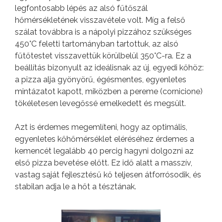
legfontosabb lépés az alsó fűtőszál
hőmérsékletének visszavétele volt. Míg a felső
szálat továbbra is a nápolyi pizzához szükséges
450°C feletti tartományban tartottuk, az alsó
fűtőtestet visszavettük körülbelül 350°C-ra. Ez a
beállítás bizonyult az ideálisnak az új, egyedi kőhöz:
a pizza alja gyönyörű, égésmentes, egyenletes
mintázatot kapott, miközben a pereme (cornicione)
tökéletesen levegőssé emelkedett és megsült.
Azt is érdemes megemlíteni, hogy az optimális,
egyenletes kőhőmérséklet eléréséhez érdemes a
kemencét legalább 40 percig hagyni dolgozni az
első pizza bevetése előtt. Ez idő alatt a masszív,
vastag saját fejlesztésű kő teljesen átforrósodik, és
stabilan adja le a hőt a tésztának.