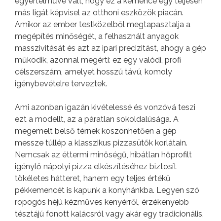
egyértelművé vált, hogy ez a kemence egy teljesen
más ligát képvisel az otthoni eszközök piacán.
Amikor az ember testközelből megtapasztalja a
megépítés minőségét, a felhasznált anyagok
masszivitását és azt az ipari precizitást, ahogy a gép
működik, azonnal megérti: ez egy valódi, profi
célszerszám, amelyet hosszú távú, komoly
igénybevételre terveztek.
Ami azonban igazán kivételessé és vonzóvá teszi
ezt a modellt, az a páratlan sokoldalúsága. A
megemelt belső térnek köszönhetően a gép
messze túllép a klasszikus pizzasütők korlátain.
Nemcsak az éttermi minőségű, hibátlan hőprofilt
igénylő nápolyi pizza elkészítéséhez biztosít
tökéletes hátteret, hanem egy teljes értékű
pékkemencét is kapunk a konyhánkba. Legyen szó
ropogós héjú kézműves kenyérről, érzékenyebb
tésztájú fonott kalácsról vagy akár egy tradicionális,