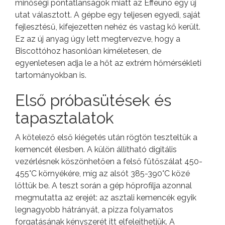
minőségi pontatlanságok miatt az Effeuno egy új
utat választott. A gépbe egy teljesen egyedi, saját
fejlesztésű, kifejezetten nehéz és vastag kő került.
Ez az új anyag úgy lett megtervezve, hogy a
Biscottóhoz hasonlóan kíméletesen, de
egyenletesen adja le a hőt az extrém hőmérsékleti
tartományokban is.
Első próbasütések és
tapasztalatok
A kötelező első kiégetés után rögtön teszteltük a
kemencét élesben. A külön állítható digitális
vezérlésnek köszönhetően a felső fűtőszálat 450-
455°C környékére, míg az alsót 385-390°C közé
lőttük be. A teszt során a gép hőprofilja azonnal
megmutatta az erejét: az asztali kemencék egyik
legnagyobb hátrányát, a pizza folyamatos
forgatásának kényszerét itt elfelejthetjük. A