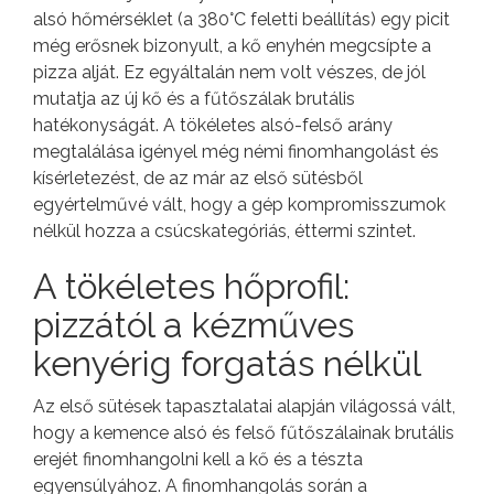
alsó hőmérséklet (a 380°C feletti beállítás) egy picit
még erősnek bizonyult, a kő enyhén megcsípte a
pizza alját. Ez egyáltalán nem volt vészes, de jól
mutatja az új kő és a fűtőszálak brutális
hatékonyságát. A tökéletes alsó-felső arány
megtalálása igényel még némi finomhangolást és
kísérletezést, de az már az első sütésből
egyértelművé vált, hogy a gép kompromisszumok
nélkül hozza a csúcskategóriás, éttermi szintet.
A tökéletes hőprofil:
pizzától a kézműves
kenyérig forgatás nélkül
Az első sütések tapasztalatai alapján világossá vált,
hogy a kemence alsó és felső fűtőszálainak brutális
erejét finomhangolni kell a kő és a tészta
egyensúlyához. A finomhangolás során a