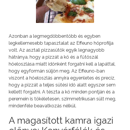
Azonban a legmegdöbbentőbb és egyben
legkellemesebb tapasztalat az Effeuno hőprofilja
volt. Az asztali pizzasütők egyik legnagyobb
hátránya, hogy a pizzát a kő és a fűtőszál
hőeloszlása miatt időnként forgatni kell a lapáttal,
hogy egyformán süljön meg. Az Effeuno-ban
viszont a hőeloszlás annyira egyenletes és precíz,
hogy a pizzát a teljes sütési idő alatt egyszer sem
kellett forgatni. A tészta a kő minden pontján és a
peremein is tökéletesen, szimmetrikusan sült meg,
mindenféle beavatkozás nélkül.
A magasított kamra igazi