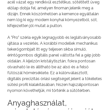
acél vázat egy rendkívül esztétikus, sötétített üveg
előlap dobja fel, amelyen finoman jelenik meg a
dizájn. Ennek köszönhetően a kemence egyáltalán
nem lóg ki egy modern konyhai környezetből, sőt,
kifejezetten jól mutat a pulton.
A "Pro" széria egyik legnagyobb és leglátványosabb
újítása a vezérlés. A korábbi modellek mechanikus
tekerőgombjait itt egy teljesen síkba simuló,
érintőgombos digitális panel váltotta fel a gép jobb
oldalán. A kijelzőn kristálytisztán, fokra pontosan
olvasható le és állítható be az alsó és a felső
fűtőszál hőmérséklete. Ez a különválasztott,
digitális precizitás óriási segítséget jelent a tökéletes
sütési profil kialakításában, hiszen hajszálpontosan
nyomon követhetjük, mi történik a sütőtérben.
Anyaghasználat,