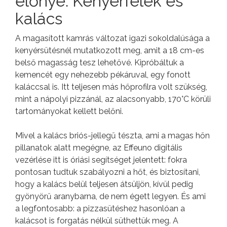
előnye: Kenyérfélék és
kalács
A magasított kamrás változat igazi sokoldalúsága a
kenyérsütésnél mutatkozott meg, amit a 18 cm-es
belső magasság tesz lehetővé. Kipróbáltuk a
kemencét egy nehezebb pékáruval, egy fonott
kaláccsal is. Itt teljesen más hőprofilra volt szükség,
mint a nápolyi pizzánál, az alacsonyabb, 170°C körüli
tartományokat kellett belőni.
Mivel a kalács briós-jellegű tészta, ami a magas hőn
pillanatok alatt megégne, az Effeuno digitális
vezérlése itt is óriási segítséget jelentett: fokra
pontosan tudtuk szabályozni a hőt, és biztosítani,
hogy a kalács belül teljesen átsüljön, kívül pedig
gyönyörű aranybarna, de nem égett legyen. És ami
a legfontosabb: a pizzasütéshez hasonlóan a
kalácsot is forgatás nélkül süthettük meg. A