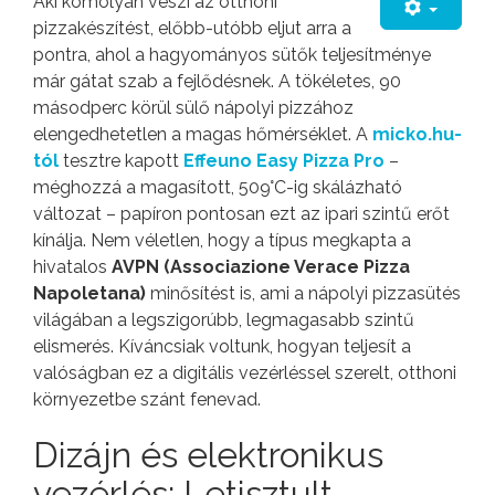
Aki komolyan veszi az otthoni
pizzakészítést, előbb-utóbb eljut arra a
pontra, ahol a hagyományos sütők teljesítménye
már gátat szab a fejlődésnek. A tökéletes, 90
másodperc körül sülő nápolyi pizzához
elengedhetetlen a magas hőmérséklet. A
micko.hu-
tól
tesztre kapott
Effeuno Easy Pizza Pro
–
méghozzá a magasított, 509°C-ig skálázható
változat – papíron pontosan ezt az ipari szintű erőt
kínálja. Nem véletlen, hogy a típus megkapta a
hivatalos
AVPN (Associazione Verace Pizza
Napoletana)
minősítést is, ami a nápolyi pizzasütés
világában a legszigorúbb, legmagasabb szintű
elismerés. Kíváncsiak voltunk, hogyan teljesít a
valóságban ez a digitális vezérléssel szerelt, otthoni
környezetbe szánt fenevad.
Dizájn és elektronikus
vezérlés: Letisztult