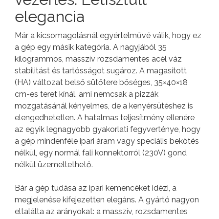
elegancia
Már a kicsomagolásnál egyértelművé válik, hogy ez
a gép egy másik kategória. A nagyjából 35
kilogrammos, masszív rozsdamentes acél váz
stabilitást és tartósságot sugároz. A magasított
(HA) változat belső sütőtere bőséges, 35×40×18
cm-es teret kínál, ami nemcsak a pizzák
mozgatásánál kényelmes, de a kenyérsütéshez is
elengedhetetlen. A hatalmas teljesítmény ellenére
az egyik legnagyobb gyakorlati fegyverténye, hogy
a gép mindenféle ipari áram vagy speciális bekötés
nélkül, egy normál fali konnektorról (230V) gond
nélkül üzemeltethető.
Bár a gép tudása az ipari kemencéket idézi, a
megjelenése kifejezetten elegáns. A gyártó nagyon
eltalálta az arányokat: a masszív, rozsdamentes