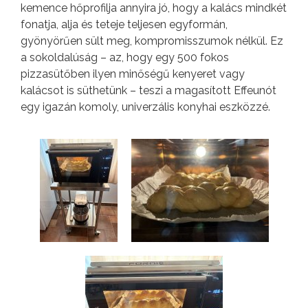
kemence hőprofilja annyira jó, hogy a kalács mindkét
fonatja, alja és teteje teljesen egyformán,
gyönyörűen sült meg, kompromisszumok nélkül. Ez
a sokoldalúság – az, hogy egy 500 fokos
pizzasütőben ilyen minőségű kenyeret vagy
kalácsot is süthetünk – teszi a magasított Effeunót
egy igazán komoly, univerzális konyhai eszközzé.