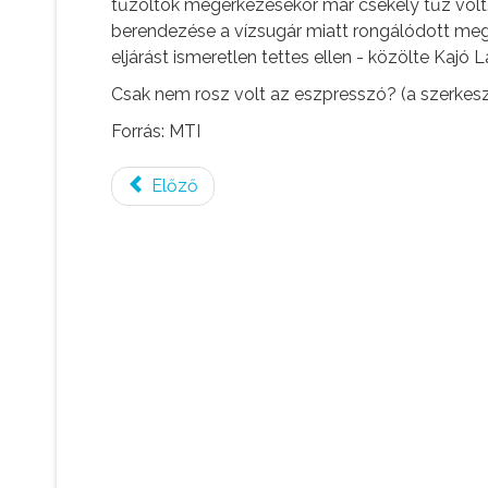
tűzoltók megérkezésekor már csekély tűz volt.
berendezése a vízsugár miatt rongálódott meg
eljárást ismeretlen tettes ellen - közölte Kajó 
Csak nem rosz volt az eszpresszó? (a szerke
Forrás: MTI
Előző