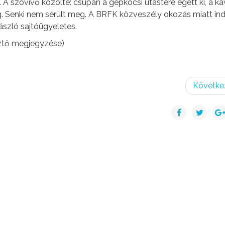
 A szóvivő közölte: csupán a gépkocsi utastere égett ki, a k
. Senki nem sérült meg. A BRFK közveszély okozás miatt ind
László sajtóügyeletes.
sztő megjegyzése)
Követke