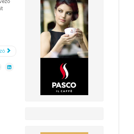
ávézó
ít
ző