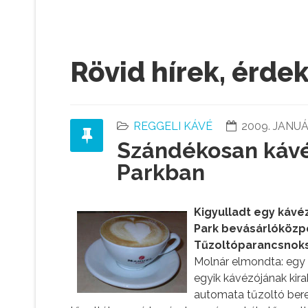
Rövid hírek, érde
REGGELI KÁVÉ
2009. JANUÁ
Szándékosan kávé
Parkban
Kigyulladt egy kávéz
Park bevásárlóközpo
Tűzoltóparancsnoksá
Molnár elmondta: egy
egyik kávézójának kira
automata tűzoltó beren