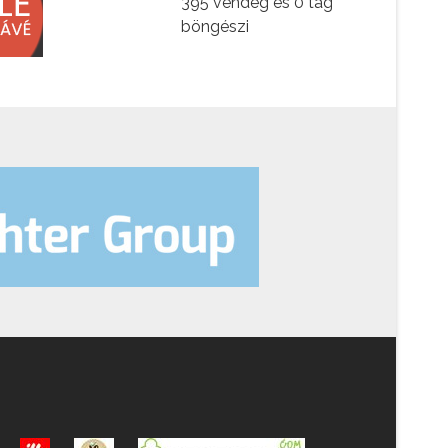
395 vendég és 0 tag
böngészi