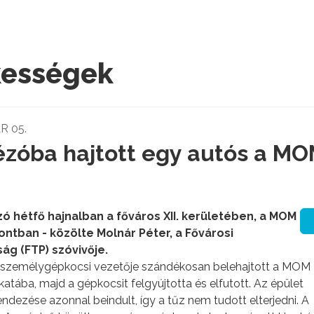
kességek
R 05.
zóba hajtott egy autós a M
ó hétfő hajnalban a főváros XII. kerületében, a MOM
ntban - közölte Molnár Péter, a Fővárosi
g (FTP) szóvivője.
 személygépkocsi vezetője szándékosan belehajtott a MOM 
katába, majd a gépkocsit felgyújtotta és elfutott. Az épület
dezése azonnal beindult, így a tűz nem tudott elterjedni. A