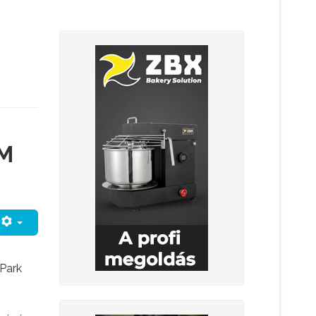
OM
Park