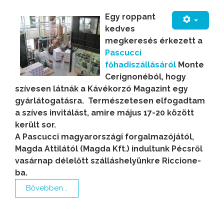
Egy roppant
kedves
megkeresés érkezett a
Pascucci
főhadiszállásáról
Monte
Cerignonéból, hogy
szívesen látnák a Kávékorzó Magazint egy
gyárlátogatásra. Természetesen elfogadtam
a szíves invitálást, amire május 17-20 között
került sor.
A Pascucci magyarországi forgalmazójától,
Magda Attilától (Magda Kft.) indultunk Pécsről
vasárnap délelőtt szálláshelyünkre Riccione-
ba.
Bővebben...