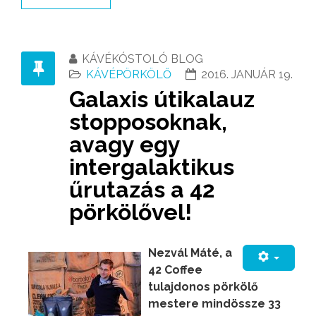
KÁVÉKÓSTOLÓ BLOG
KÁVÉPÖRKÖLŐ
2016. JANUÁR 19.
Galaxis útikalauz
stopposoknak,
avagy egy
intergalaktikus
űrutazás a 42
pörkölővel!
Nezvál Máté, a
42 Coffee
tulajdonos pörkölő
mestere mindössze 33