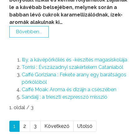
le a kávébab belsejében, melynek során a
babban lévő cukrok karamellizálódnak, ízek-
aromák alakulnak ki…
Bővebben...
Illy, a kávépörkölés és -készítés magasiskolája
Torrisi : Évszázadnyi szakértelem Cataniaból
Caffé Goriziana : Fekete arany egy barátságos
pörkölőből
Caffé Moak: Aroma és dizájn a csészében
Sandalj : a trieszti eszpresszó misszió
1. oldal / 3
1
2
3
Következő
Utolsó