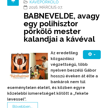
KÁVÉPÖRKÖLŐ
2016. MÁRCIUS 07.
BABNEVELDE, avagy
egy polihisztor
pörkölő mester
kalandjai a kávéval
Az eredetileg
közgazdász
végzettségű, több
nyelven beszélő Gábor
hosszú éveken át élte a
bankárok nem túl
eseménytelen életét, és közben egyre
közelebbi ismeretséget kötött a „fekete
levessel”.
Bővebben...