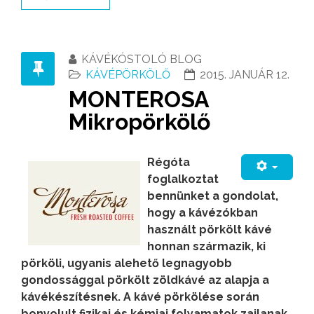
KÁVÉKÓSTOLÓ BLOG
KÁVÉPÖRKÖLŐ
2015. JANUÁR 12.
MONTEROSA
Mikropörkölő
Régóta
foglalkoztat
bennünket a gondolat,
hogy a kávézókban
használt pörkölt kávé
honnan származik, ki
pörköli, ugyanis alehető legnagyobb
gondossággal pörkölt zöldkávé az alapja a
kávékészítésnek. A kávé pörkölése során
bonyolult fizikai és kémiai folyamatok zajlanak