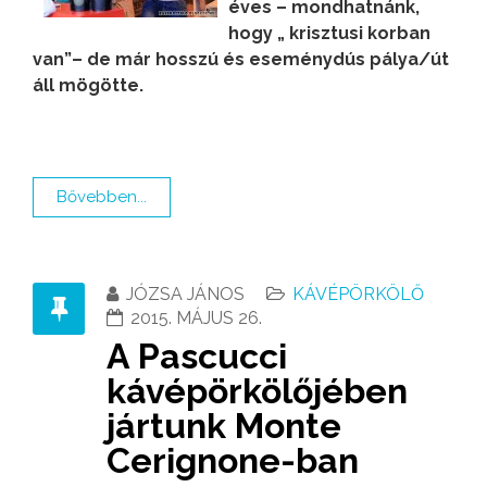
éves – mondhatnánk,
hogy „ krisztusi korban
van”– de már hosszú és eseménydús pálya/út
áll mögötte.
Bővebben...
JÓZSA JÁNOS
KÁVÉPÖRKÖLŐ
2015. MÁJUS 26.
A Pascucci
kávépörkölőjében
jártunk Monte
Cerignone-ban