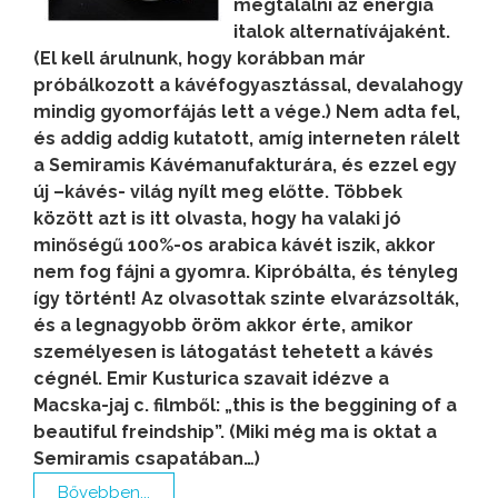
megtalálni az energia
italok alternatívájaként.
(El kell árulnunk, hogy korábban már
próbálkozott a kávéfogyasztással, devalahogy
mindig gyomorfájás lett a vége.) Nem adta fel,
és addig addig kutatott, amíg interneten rálelt
a Semiramis Kávémanufakturára, és ezzel egy
új –kávés- világ nyílt meg előtte. Többek
között azt is itt olvasta, hogy ha valaki jó
minőségű 100%-os arabica kávét iszik, akkor
nem fog fájni a gyomra. Kipróbálta, és tényleg
így történt! Az olvasottak szinte elvarázsolták,
és a legnagyobb öröm akkor érte, amikor
személyesen is látogatást tehetett a kávés
cégnél. Emir Kusturica szavait idézve a
Macska-jaj c. filmből: „this is the beggining of a
beautiful freindship”. (Miki még ma is oktat a
Semiramis csapatában…)
Bővebben...