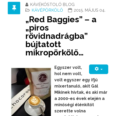
KÁVÉKÓSTOLÓ BLOG
KÁVÉPÖRKÖLŐ
2015. MÁJUS 04.
„Red Baggies” – a
„piros
rövidnadrágba”
bújtatott
mikropörkölő…
Egyszer volt,
hol nem volt,
volt egyszer egy ifjú
mixertanuló, akit Gál
Mikinek hívtak, és aki már
a 2000-es évek elején a
minőségi élénkítőt
szerette volna