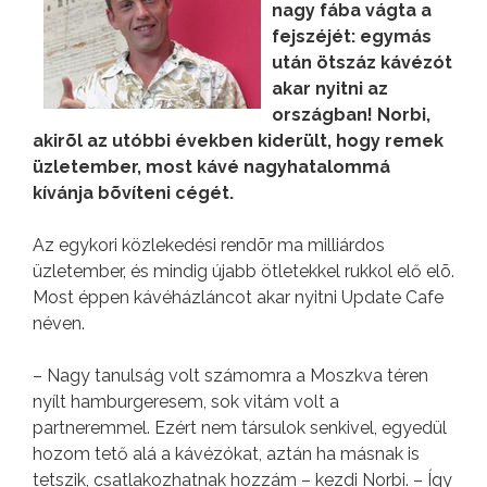
nagy fába vágta a
fejszéjét: egymás
után ötszáz kávézót
akar nyitni az
országban! Norbi,
akirõl az utóbbi években kiderült, hogy remek
üzletember, most kávé nagyhatalommá
kívánja bõvíteni cégét.
Az egykori közlekedési rendõr ma milliárdos
üzletember, és mindig újabb ötletekkel rukkol elő elõ.
Most éppen kávéházláncot akar nyitni Update Cafe
néven.
– Nagy tanulság volt számomra a Moszkva téren
nyílt hamburgeresem, sok vitám volt a
partneremmel. Ezért nem társulok senkivel, egyedül
hozom tető alá a kávézókat, aztán ha másnak is
tetszik, csatlakozhatnak hozzám – kezdi Norbi. – Így