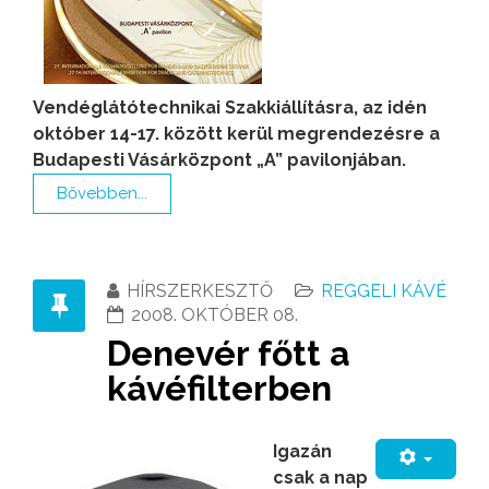
Vendéglátótechnikai Szakkiállításra, az idén
október 14-17. között kerül megrendezésre a
Budapesti Vásárközpont „A” pavilonjában.
Bővebben...
HÍRSZERKESZTŐ
REGGELI KÁVÉ
2008. OKTÓBER 08.
Denevér főtt a
kávéfilterben
Igazán
csak a nap