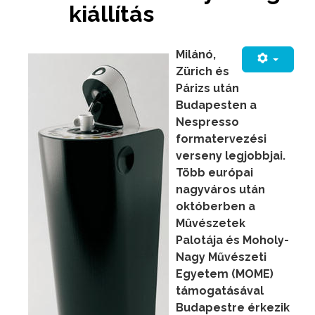
kiállítás
Milánó,
Zürich és
Párizs után
Budapesten a
Nespresso
formatervezési
verseny legjobbjai.
Több európai
nagyváros után
októberben a
Mûvészetek
Palotája és Moholy-
Nagy Művészeti
Egyetem (MOME)
támogatásával
Budapestre érkezik