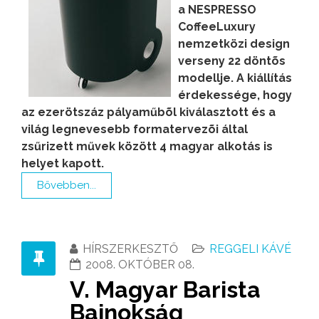
a NESPRESSO
CoffeeLuxury
nemzetközi design
verseny 22 döntõs
modellje. A kiállítás
érdekessége, hogy
az ezerötszáz pályaműbõl kiválasztott és a
világ legnevesebb formatervezõi által
zsűrizett művek között 4 magyar alkotás is
helyet kapott.
Bővebben...
HÍRSZERKESZTŐ
REGGELI KÁVÉ
2008. OKTÓBER 08.
V. Magyar Barista
Bajnokság