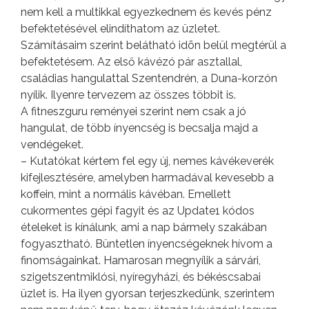
nem kell a multikkal egyezkednem és kevés pénz
befektetésével elindíthatom az üzletet.
Számításaim szerint belátható idõn belül megtérül a
befektetésem. Az első kávézó pár asztallal,
családias hangulattal Szentendrén, a Duna-korzón
nyílik. Ilyenre tervezem az összes többit is.
A fitneszguru reményei szerint nem csak a jó
hangulat, de több ínyencség is becsalja majd a
vendégeket.
– Kutatókat kértem fel egy új, nemes kávékeverék
kifejlesztésére, amelyben harmadával kevesebb a
koffein, mint a normális kávéban. Emellett
cukormentes gépi fagyit és az Update1 kódos
ételeket is kínálunk, ami a nap bármely szakában
fogyasztható. Büntetlen ínyencségeknek hívom a
finomságainkat. Hamarosan megnyílik a sárvári,
szigetszentmiklósi, nyíregyházi, és békéscsabai
üzlet is. Ha ilyen gyorsan terjeszkedünk, szerintem