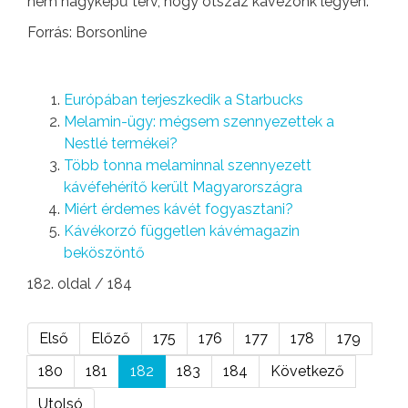
nem nagyképű terv, hogy ötszáz kávézónk legyen.
Forrás: Borsonline
Európában terjeszkedik a Starbucks
Melamin-ügy: mégsem szennyezettek a
Nestlé termékei?
Több tonna melaminnal szennyezett
kávéfehérítő került Magyarországra
Miért érdemes kávét fogyasztani?
Kávékorzó független kávémagazin
beköszöntő
182. oldal / 184
Első
Előző
175
176
177
178
179
180
181
182
183
184
Következő
Utolsó