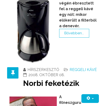
végén ébresztett
fel a reggeli kávé
egy nőt: mikor
előkerült a filterből
a denevér.
Bővebben...
HÍRSZERKESZTŐ
REGGELI KÁVÉ
2008. OKTÓBER 08.
Norbi feketézik
A
fitneszguru