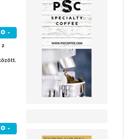
 2
özött.