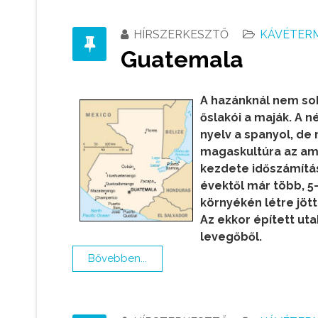
HÍRSZERKESZTŐ
KÁVÉTER
Guatemala
A hazánknál nem so
őslakói a maják. A 
nyelv a spanyol, de 
magaskultúra az ame
kezdete időszámítás
évektől már több, 5-
környékén létre jött
Az ekkor épített ut
levegőből.
Bővebben...