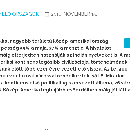
MELŐ ORSZÁGOK
2010. NOVEMBER 15.
kkal nagyobb területű közép-amerikai ország
népesség 55%-a maja, 37%-a mesztic. A hivatalos
máig elterjedten használják az indián nyelveket is. A m
rikai kontinens legősibb civilizációja, történelmének
unk előtt több ezer évre vezethető vissza. Az i.e. 400
10 ezer lakosú várossal rendelkeztek, sőt El Mirador
 a kontinens első politikailag szervezett állama, 26 vár
ak Közép-Amerika legbujább esőerdőiben máig jól láth