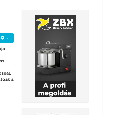
aja
-as
ossal.
atóak a