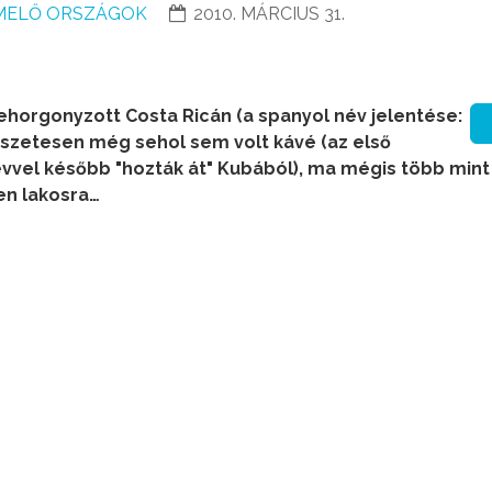
MELŐ ORSZÁGOK
2010. MÁRCIUS 31.
horgonyzott Costa Ricán (a spanyol név jelentése:
szetesen még sehol sem volt kávé (az első
évvel később "hozták át" Kubából), ma mégis több mint
en lakosra…