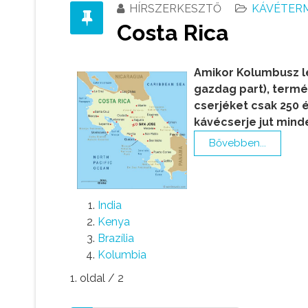
HÍRSZERKESZTŐ
KÁVÉTER
Costa Rica
Amikor Kolumbusz le
gazdag part), termé
cserjéket csak 250 
kávécserje jut mind
Bővebben...
India
Kenya
Brazília
Kolumbia
1. oldal / 2