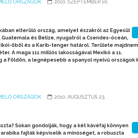
MELŐ ORSZÁGOK
2010. SZEPTEMBER 10.
ában elterülő ország, amelyet északról az Egyesül
l Guatemala és Belize, nyugatról a Csendes-óceán,
xikói-öböl és a Karib-tenger határol. Területe majdnem
ter. A maga 111 milliós lakosságával Mexikó a 11.
 a Földön, a legnépesebb a spanyol nyelvű országok k
MELŐ ORSZÁGOK
2010. AUGUSZTUS 23.
szta? Sokan gondolják, hogy a két kávéfaj könnyen
arabika fajták képviselik a minőséget, a robuszta