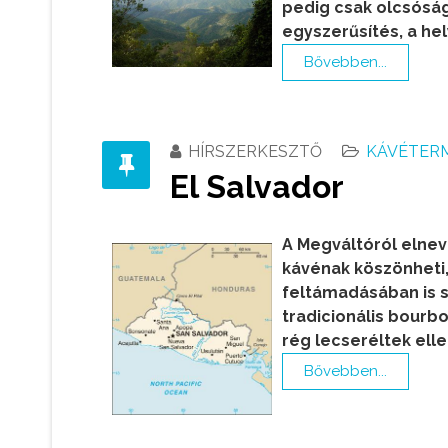
pedig csak olcsóság
egyszerűsítés, a he
Bővebben...
HÍRSZERKESZTŐ
KÁVÉTER
El Salvador
A Megváltóról elne
kávénak köszönheti, 
feltámadásában is s
tradicionális bourb
rég lecseréltek ell
Bővebben...