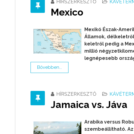
HÍRSZERKESZTŐ
KÁVÉTER
Mexico
Mexikó Észak-Amerik
Államok, délkeletrő
keletről pedig a Me
millió négyzetkilomé
legnépesebb ország
Bővebben...
HÍRSZERKESZTŐ
KÁVÉTER
Jamaica vs. Jáva
Arabika versus Robu
szembeállítható. Az 