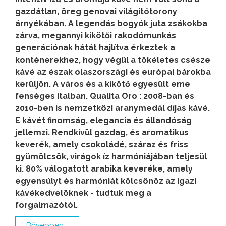
gazdátlan, öreg genovai világítótorony
árnyékában. A legendás bogyók juta zsákokba
zárva, megannyi kikötői rakodómunkás
generációnak hátát hajlítva érkeztek a
konténerekhez, hogy végül a tökéletes csésze
kávé az észak olaszországi és európai bárokba
kerüljön. A város és a kikötő egyesült eme
fenséges italban. Qualita Oro : 2008-ban és
2010-ben is nemzetközi aranymedál díjas kávé.
E kávét finomság, elegancia és állandóság
jellemzi. Rendkívül gazdag, és aromatikus
keverék, amely csokoládé, száraz és friss
gyümölcsök, virágok íz harmóniájában teljesül
ki. 80% válogatott arabika keveréke, amely
egyensúlyt és harmóniát kölcsönöz az igazi
kávékedvelõknek - tudtuk meg a
forgalmazótól.
Bővebben...