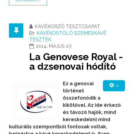
KÁVÉKORZÓ TESZTCSAPAT
KÁVÉKÓSTOLÓ SZEMESKÁVÉ
TESZTEK
2014. MÁJUS 07.
La Genovese Royal -
a dzsenovai hódító
Ez a genovai
történet
összefonódik a
kikötővel. Az ide érkező
és távozó hajók, mind
kereskedelmi mind
kulturális szempontból fontosak voltak,
beleértve a kávé kereskedelmet is. Ilyen