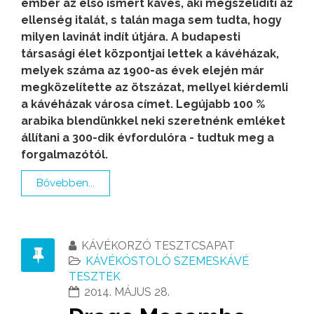
ember az első ismert kávés, aki megszelídíti az
ellenség italát, s talán maga sem tudta, hogy
milyen lavinát indít útjára. A budapesti
társasági élet központjai lettek a kávéházak,
melyek száma az 1900-as évek elején már
megközelítette az ötszázat, mellyel kiérdemli
a kávéházak városa címet. Legújabb 100 %
arabika blendünkkel neki szeretnénk emléket
állítani a 300-dik évfordulóra - tudtuk meg a
forgalmazótól.
Bővebben...
KÁVÉKORZÓ TESZTCSAPAT
KÁVÉKÓSTOLÓ SZEMESKÁVÉ
TESZTEK
2014. MÁJUS 28.