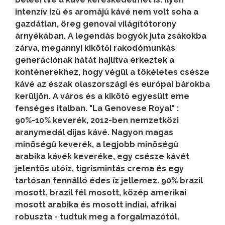
intenzív ízű és aromájú kávé nem volt soha a
gazdátlan, öreg genovai világítótorony
árnyékában. A legendás bogyók juta zsákokba
zárva, megannyi kikötői rakodómunkás
generációnak hátát hajlítva érkeztek a
konténerekhez, hogy végül a tökéletes csésze
kávé az észak olaszországi és európai bárokba
kerüljön. A város és a kikötő egyesült eme
fenséges italban. "La Genovese Royal" :
90%-10% keverék, 2012-ben nemzetközi
aranymedál díjas kávé. Nagyon magas
minõségû keverék, a legjobb minõségû
arabika kávék keveréke, egy csésze kávét
jelentõs utóíz, tigrismintás crema és egy
tartósan fennálló édes íz jellemez. 90% brazil
mosott, brazil fél mosott, közép amerikai
mosott arabika és mosott indiai, afrikai
robuszta - tudtuk meg a forgalmazótól.