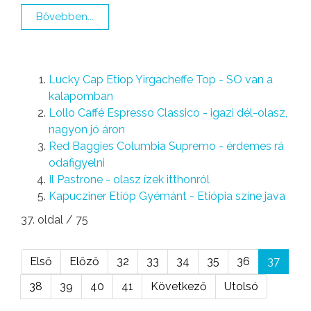
Bővebben...
Lucky Cap Etiop Yirgacheffe Top - SO van a
kalapomban
Lollo Caffé Espresso Classico - igazi dél-olasz,
nagyon jó áron
Red Baggies Columbia Supremo - érdemes rá
odafigyelni
Il Pastrone - olasz ízek itthonról
Kapucziner Etióp Gyémánt - Etiópia színe java
37. oldal / 75
Első
Előző
32
33
34
35
36
37
38
39
40
41
Következő
Utolsó