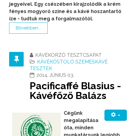
jegyeivel. Egy csészében kirajzolódik a krém
fényes mogyoró színe és a kávé hoszantartó
íze - tudtuk meg a forgalmazótól.
Bővebben...
KÁVÉKORZÓ TESZTCSAPAT
KÁVÉKÓSTOLÓ SZEMESKÁVÉ
TESZTEK
2014. JÚNIUS 03.
Pacificaffé Blasius -
Kávéfőző Balázs
Cégünk
megalapítása
óta, minden
munkatársunk legjobb