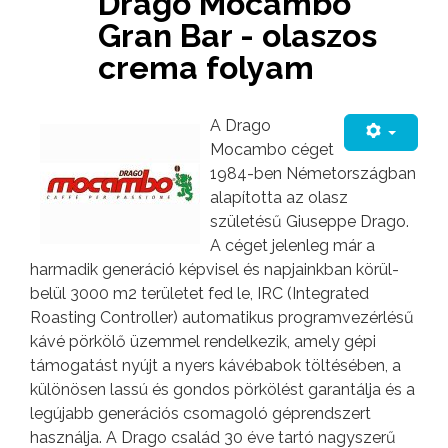
Drago Mocambo
Gran Bar - olaszos
crema folyam
A Drago
Mocambo céget
1984-ben Németországban
alapította az olasz
születésű Giuseppe Drago.
A céget jelenleg már a
harmadik generáció képvisel és napjainkban körül-
belül 3000 m2 területet fed le, IRC (Integrated
Roasting Controller) automatikus programvezérlésű
kávé pörkölő üzemmel rendelkezik, amely gépi
támogatást nyújt a nyers kávébabok töltésében, a
különösen lassú és gondos pörkölést garantálja és a
legújabb generációs csomagoló géprendszert
használja. A Drago család 30 éve tartó nagyszerű