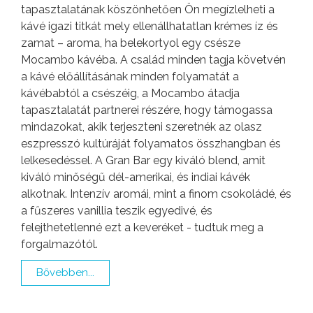
tapasztalatának köszönhetően Ön megízlelheti a
kávé igazi titkát mely ellenállhatatlan krémes íz és
zamat – aroma, ha belekortyol egy csésze
Mocambo kávéba. A család minden tagja követvén
a kávé előállításának minden folyamatát a
kávébabtól a csészéig, a Mocambo átadja
tapasztalatát partnerei részére, hogy támogassa
mindazokat, akik terjeszteni szeretnék az olasz
eszpresszó kultúráját folyamatos összhangban és
lelkesedéssel. A Gran Bar egy kiváló blend, amit
kiváló minőségű dél-amerikai, és indiai kávék
alkotnak. Intenzív aromái, mint a finom csokoládé, és
a fűszeres vanillia teszik egyedivé, és
felejthetetlenné ezt a keveréket - tudtuk meg a
forgalmazótól.
Bővebben...