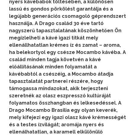
nyers kávébabok töltésében, a különösen
lassú és gondos pörkölést garantálja és a
legújabb generációs csomagoló géprendszert
használja. A Drago család 30 éve tartó
nagyszerű tapasztalatának köszönhetően Ön
megízlelheti a kávé igazi titkát mely
ellenállhatatlan krémes íz és zamat – aroma,
ha belekortyol egy csésze Mocambo kávéba. A
család minden tagja követvén a kávé
előállításának minden folyamatát a
kávébabtól a csészéig, a Mocambo átadja
tapasztalatát partnerei részére, hogy
támogassa mindazokat, akik terjeszteni
szeretnék az olasz eszpresszó kultúráját
folyamatos összhangban és lelkesedéssel. A
Drago Mocambo Brasilia egy olyan keverék,
mely kifejezi egy igazi olasz kávé krémességét
és a testes ízvilágát; aromája nyers és
ellenálhatatlan, a karamell elkülönülő