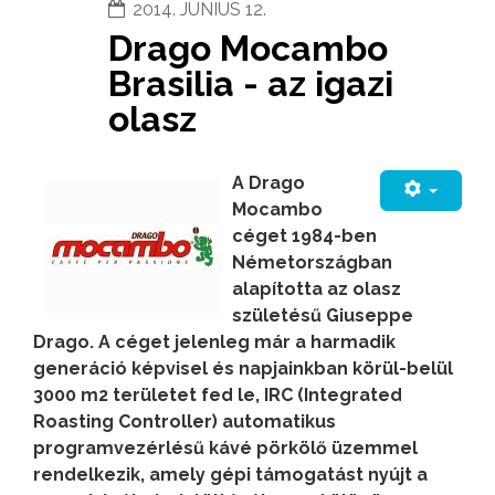
2014. JÚNIUS 12.
Drago Mocambo
Brasilia - az igazi
olasz
A Drago
Mocambo
céget 1984-ben
Németországban
alapította az olasz
születésű Giuseppe
Drago. A céget jelenleg már a harmadik
generáció képvisel és napjainkban körül-belül
3000 m2 területet fed le, IRC (Integrated
Roasting Controller) automatikus
programvezérlésű kávé pörkölő üzemmel
rendelkezik, amely gépi támogatást nyújt a