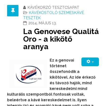
KÁVÉKORZÓ TESZTCSAPAT
KÁVÉKÓSTOLÓ SZEMESKÁVÉ
TESZTEK
2014. MÁJUS 13.
La Genovese Qualitá
Oro - a kikötő
aranya
Ez a genovai
történet
összefonódik a
kikötővel. Az ide érkező
és távozó hajók, mind
kereskedelmi mind
kulturális szempontból fontosak voltak,
beleértve a kávé kereskedelmet is. Ilyen
intenzív ízű és aromájú kávé nem volt soha a