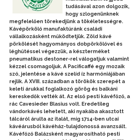
tudásával azon dolgozik,
hogy szlogenünknek
megfelelően törekedjünk a tökéletességre.
Kávépörkölő manufaktúránk családi
vállalkozásként működtetjük. Zöld kávé
pörkölését hagyományos dobpörkölővel és
léghűtéssel végezzük, a készterméket
pneumatikus destoner-rel válogatjuk valamint
kézzel csomagoljuk. A Pacificaffé egy mozaik
szó, jelentése a kávé szelíd íz harmóniájában
rejlik.
A XVIII. században a törökök szerepét a
keleti árukkal foglalkozó görög és balkáni
kereskedők vették át. Az első pesti kávéfőző, a
rác Cavesieder Blasius volt. Eredetileg
vándorkávés lehetett, aki nyakába akasztott
tálcáról árulta az italát, míg 1714-ben utcai
kávéárusból kávéház-tulajdonossá avanzsált.
Kávéfőző Balázsként magyarosítható pesti