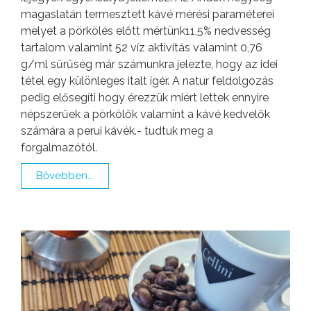
magaslatán termesztett kávé mérési paraméterei
melyet a pörkölés előtt mértünk11,5% nedvesség
tartalom valamint 52 víz aktivitás valamint 0,76
g/ml sűrűség már számunkra jelezte, hogy az idei
tétel egy különleges italt ígér. A natur feldolgozás
pedig elősegíti hogy érezzük miért lettek ennyire
népszerűek a pörkölők valamint a kávé kedvelők
számára a perui kávék.- tudtuk meg a
forgalmazótól.
Bővebben...