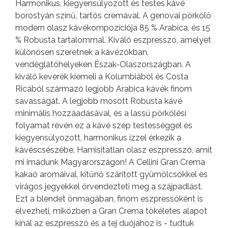
Harmonikus, kiegyensúlyozott és testes kávé
borostyán színű, tartós cremával. A genovai pörkölő
modern olasz kávékompozíciója 85 % Arabica, és 15
% Robusta tartalommal. Kiváló eszpresszó, amelyet
különösen szeretnek a kávézókban,
vendéglátóhelyeken Észak-Olaszországban. A
kiváló keverék kiemeli a Kolumbiából és Costa
Ricából származó legjobb Arabica kávék finom
savasságát. A legjobb mosott Robusta kávé
minimális hozzáadásával, és a lassú pörkölési
folyamat révén ez a kávé szép testességgel és
kiegyensúlyozott, harmonikus ízzel érkezik a
kávéscsészébe. Hamisítatlan olasz eszpresszó, amit
mi imádunk Magyarországon! A Cellini Gran Crema
kakaó aromáival, kitűnő szárított gyümölcsökkel és
virágos jegyekkel örvendezteti meg a szájpadlást.
Ezt a blendet önmagában, finom eszpressóként is
élvezheti, miközben a Gran Crema tökéletes alapot
kínál az eszpresszó és a tej duójához is - tudtuk