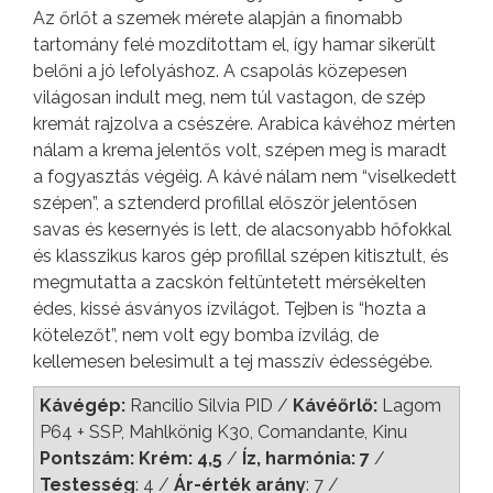
Az őrlőt a szemek mérete alapján a finomabb
tartomány felé mozdítottam el, így hamar sikerült
belőni a jó lefolyáshoz. A csapolás közepesen
világosan indult meg, nem túl vastagon, de szép
kremát rajzolva a csészére. Arabica kávéhoz mérten
nálam a krema jelentős volt, szépen meg is maradt
a fogyasztás végéig. A kávé nálam nem “viselkedett
szépen”, a sztenderd profillal először jelentősen
savas és kesernyés is lett, de alacsonyabb hőfokkal
és klasszikus karos gép profillal szépen kitisztult, és
megmutatta a zacskón feltüntetett mérsékelten
édes, kissé ásványos ízvilágot. Tejben is “hozta a
kötelezőt”, nem volt egy bomba ízvilág, de
kellemesen belesimult a tej masszív édességébe.
Kávégép:
Rancilio Silvia PID /
Kávéőrlő:
Lagom
P64 + SSP, Mahlkönig K30, Comandante, Kinu
Pontszám: Krém: 4,5
/
Íz, harmónia: 7
/
Testesség
: 4 /
Ár-érték arány
: 7 /