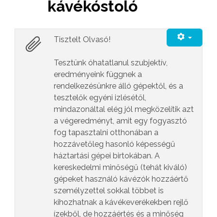
kávékóstoló
Tisztelt Olvasó!
Tesztünk óhatatlanul szubjektív,
eredményeink függnek a
rendelkezésünkre álló gépektől, és a
tesztelők egyéni izlésétől,
mindazonáltal elég jól megközelítik azt
a végeredményt, amit egy fogyasztó
fog tapasztalni otthonában a
hozzávetőleg hasonló képességű
háztartási gépei birtokában. A
kereskedelmi minőségű (tehát kiváló)
gépeket használó kávézók hozzáértő
személyzettel sokkal többet is
kihozhatnak a kávékeverékekben rejlő
ízekből, de hozzáértés és a minőség