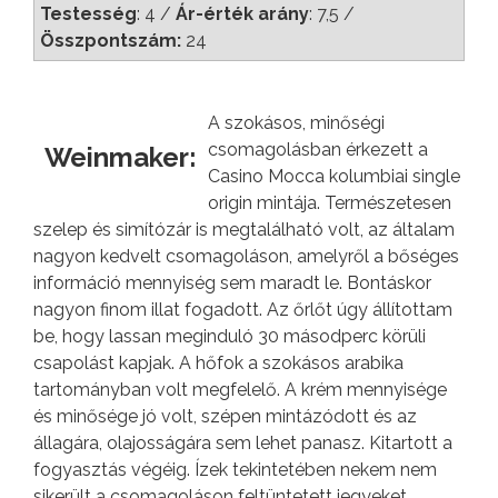
Testesség
: 4 /
Ár-érték arány
: 7,5 /
Összpontszám:
24
A szokásos, minőségi
csomagolásban érkezett a
Weinmaker:
Casino Mocca kolumbiai single
origin mintája. Természetesen
szelep és simítózár is megtalálható volt, az általam
nagyon kedvelt csomagoláson, amelyről a bőséges
információ mennyiség sem maradt le. Bontáskor
nagyon finom illat fogadott. Az őrlőt úgy állítottam
be, hogy lassan meginduló 30 másodperc körüli
csapolást kapjak. A hőfok a szokásos arabika
tartományban volt megfelelő. A krém mennyisége
és minősége jó volt, szépen mintázódott és az
állagára, olajosságára sem lehet panasz. Kitartott a
fogyasztás végéig. Ízek tekintetében nekem nem
sikerült a csomagoláson feltüntetett jegyeket