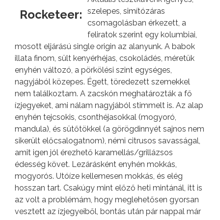
szelepes, simítózáras
Rocketeer:
csomagolásban érkezett, a
feliratok szerint egy kolumbiai,
mosott eljárású single origin az alanyunk. A babok
illata finom, sült kenyérhéjas, csokoládés, méretük
enyhén változó, a pörkölési szint egységes,
nagyjából közepes. Égett, töredezett szemekkel
nem találkoztam. A zacskón meghatározták a fő
ízjegyeket, ami nálam nagyjából stimmelt is. Az alap
enyhén tejcsokis, csonthéjasokkal (mogyoró,
mandula), és sütőtökkel (a görögdinnyét sajnos nem
sikerült előcsalogatnom), némi citrusos savasságal,
amit igen jól érezhető karamellás/grillázsos
édesség követ. Lezárásként enyhén mokkás,
mogyorós. Utóíze kellemesen mokkás, és elég
hosszan tart. Csakúgy mint előző heti mintánál, itt is
az volt a problémám, hogy meglehetősen gyorsan
vesztett az ízjegyeiből, bontás után pár nappal már