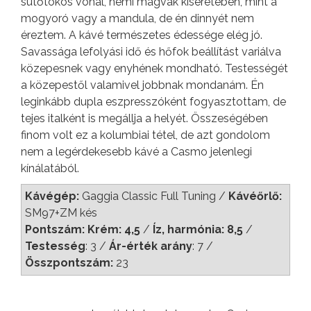
sütőtökös vonal, némi magvak kíséretében, mint a
mogyoró vagy a mandula, de én dinnyét nem
éreztem. A kávé természetes édessége elég jó.
Savassága lefolyási idő és hőfok beállítást variálva
közepesnek vagy enyhének mondható. Testességét
a közepestől valamivel jobbnak mondanám. Én
leginkább dupla eszpresszóként fogyasztottam, de
tejes italként is megállja a helyét. Összeségében
finom volt ez a kolumbiai tétel, de azt gondolom
nem a legérdekesebb kávé a Casmo jelenlegi
kínálatából.
Kávégép:
Gaggia Classic Full Tuning /
Kávéőrlő:
SM97+ZM kés
Pontszám: Krém: 4,5
/
Íz, harmónia: 8,5
/
Testesség
: 3 /
Ár-érték arány
: 7 /
Összpontszám:
23