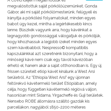
A Covid idején megálmodtuk és
megvalósítottuk saját pörkölőüzemünket. Gonda
Gábor, aki mi saját pörkölőmesterünk, felügyeli és
irányítja a pörkölési folyamatokat, minden egyes
babot úgy kezel, mintha a legértékesebb kincs
lenne. Büszkék vagyunk arra, hogy kávéinkat a
legnagyobb gondossággal válogatjuk és pörköljük,
hogy kihozhassuk a legjobb ízeket minden egyes
szem kávébabból. Nespresso© kompatibilis
kapszuláinkkal azt szeretnénk bizonyítani, hogy a
minőségi kávé nem csak egy távoli kávézóban
érhető el, hanem akár a saját otthonodban is. Egy új,
frissen szüretelt etióp kávét kínálunk a West Arsi
területről. Az "Ethiopia West Arsi" egy újonnan
feltörekvő kávétermelő terület Etiópiában, amely
célja, hogy független kávétermelő régióvá váljon,
hasonlóan mint Sidama, Yirgacheffe és Guji területek.
Nensebo ROBE állomásra szállító gazdák kis
parcellákon, nagyjából 1850-2200 méteres