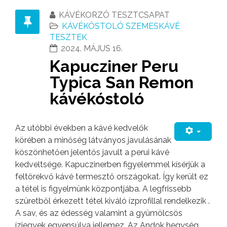
KÁVÉKORZÓ TESZTCSAPAT
KÁVÉKÓSTOLÓ SZEMESKÁVÉ
TESZTEK
2024. MÁJUS 16.
Kapucziner Peru
Typica San Remon
kávékóstoló
Az utóbbi években a kávé kedvelők
körében a minőség látványos javulásának
köszönhetően jelentős javult a perui kávé
kedveltsége. Kapuczinerben figyelemmel kísérjük a
feltörekvő kávé termesztő országokat. Így került ez
a tétel is figyelmünk központjába. A legfrissebb
szüretből érkezett tétel kiváló ízprofillal rendelkezik .
A sav, és az édesség valamint a gyümölcsös
ízjegyek egyensúlya jellemez. Az Andok hegység