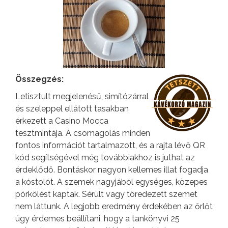
Összegzés:
Letisztult megjelenésű, simítózárral
és szeleppel ellátott tasakban
érkezett a Casino Mocca
tesztmintája. A csomagolás minden
fontos információt tartalmazott, és a rajta lévő QR
kód segítségével még továbbiakhoz is juthat az
érdeklődő. Bontáskor nagyon kellemes illat fogadja
a kóstolót. A szemek nagyjából egységes, közepes
pörkölést kaptak. Sérült vagy töredezett szemet
nem láttunk. A legjobb eredmény érdekében az őrlőt
úgy érdemes beállítani, hogy a tankönyvi 25