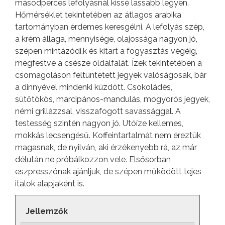
másodperces lefolyásnál kissé lassabb legyen.
Hőmérséklet tekintetében az átlagos arabika
tartományban érdemes keresgélni. A lefolyás szép,
a krém állaga, mennyisége, olajossága nagyon jó,
szépen mintázódi,k és kitart a fogyasztás végéig,
megfestve a csésze oldalfalát. Ízek tekintetében a
csomagoláson feltüntetett jegyek valóságosak, bár
a dinnyével mindenki küzdött. Csokoládés,
sütőtökös, marcipános-mandulás, mogyorós jegyek,
némi grillázzsal, visszafogott savassággal. A
testesség szintén nagyon jó. Utóíze kellemes,
mokkás lecsengésű. Koffeintartalmát nem éreztük
magasnak, de nyilván, aki érzékenyebb rá, az már
délután ne próbálkozzon vele. Elsősorban
eszpresszónak ajánljuk, de szépen működött tejes
italok alapjaként is.
Jellemzők