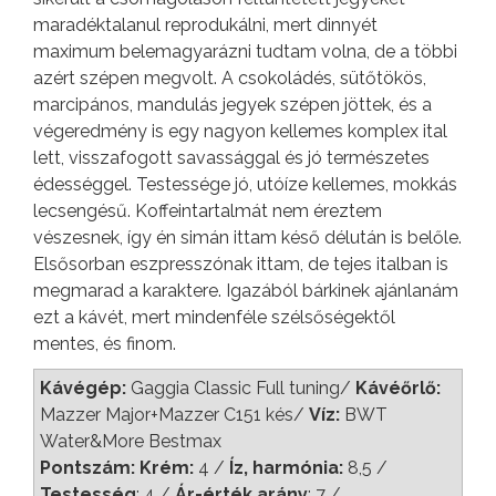
maradéktalanul reprodukálni, mert dinnyét
maximum belemagyarázni tudtam volna, de a többi
azért szépen megvolt. A csokoládés, sütőtökös,
marcipános, mandulás jegyek szépen jöttek, és a
végeredmény is egy nagyon kellemes komplex ital
lett, visszafogott savassággal és jó természetes
édességgel. Testessége jó, utóíze kellemes, mokkás
lecsengésű. Koffeintartalmát nem éreztem
vészesnek, így én simán ittam késő délután is belőle.
Elsősorban eszpresszónak ittam, de tejes italban is
megmarad a karaktere. Igazából bárkinek ajánlanám
ezt a kávét, mert mindenféle szélsőségektől
mentes, és finom.
Kávégép:
Gaggia Classic Full tuning/
Kávéőrlő:
Mazzer Major+Mazzer C151 kés/
Víz:
BWT
Water&More Bestmax
Pontszám: Krém:
4 /
Íz, harmónia:
8,5 /
Testesség
: 4 /
Ár-érték arány
: 7 /