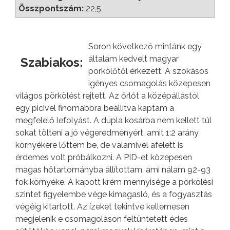
Összpontszám:
22,5
Soron következő mintánk egy
általam kedvelt magyar
Szabiakos:
pörkölőtől érkezett. A szokásos
igényes csomagolás közepesen
világos pörkölést rejtett. Az őrlőt a középállástól
egy picivel finomabbra beállítva kaptam a
megfelelő lefolyást. A dupla kosárba nem kellett túl
sokat tölteni a jó végeredményért, amit 1:2 arány
környékére lőttem be, de valamivel afelett is
érdemes volt próbálkozni. A PID-et közepesen
magas hőtartományba állítottam, ami nálam 92-93
fok környéke. A kapott krém mennyisége a pörkölési
szintet figyelembe vége kimagasló, és a fogyasztás
végéig kitartott. Az ízeket tekintve kellemesen
megjelenik e csomagoláson feltüntetett édes