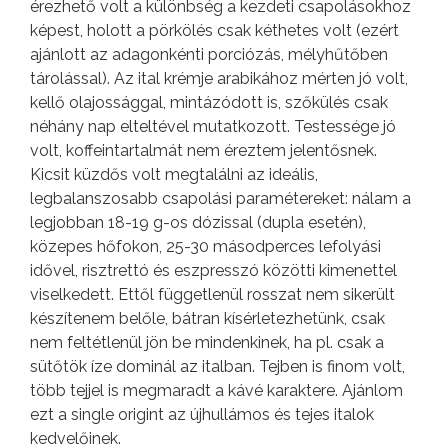
érezhető volt a különbség a kezdeti csapolásokhoz
képest, holott a pörkölés csak kéthetes volt (ezért
ajánlott az adagonkénti porciózás, mélyhűtőben
tárolással). Az ital krémje arabikához mérten jó volt,
kellő olajossággal, mintázódott is, szőkülés csak
néhány nap elteltével mutatkozott. Testessége jó
volt, koffeintartalmát nem éreztem jelentősnek.
Kicsit küzdős volt megtalálni az ideális,
legbalanszosabb csapolási paramétereket: nálam a
legjobban 18-19 g-os dózissal (dupla esetén),
közepes hőfokon, 25-30 másodperces lefolyási
idővel, risztrettó és eszpresszó közötti kimenettel
viselkedett. Ettől függetlenül rosszat nem sikerült
készítenem belőle, bátran kísérletezhetünk, csak
nem feltétlenül jön be mindenkinek, ha pl. csak a
sütőtök íze dominál az italban. Tejben is finom volt,
több tejjel is megmaradt a kávé karaktere. Ajánlom
ezt a single origint az újhullámos és tejes italok
kedvelőinek.