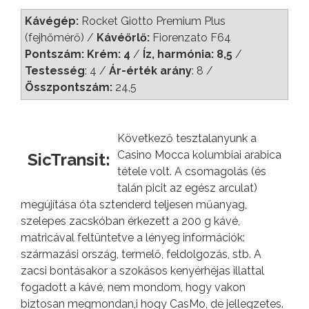
Kávégép:
Rocket Giotto Premium Plus
(fejhőmérő) /
Kávéőrlő:
Fiorenzato F64
Pontszám: Krém: 4
/
Íz, harmónia: 8,5
/
Testesség
: 4 /
Ár-érték arány
: 8 /
Összpontszám:
24,5
Következő tesztalanyunk a
Casino Mocca kolumbiai arabica
SicTransit:
tétele volt. A csomagolás (és
talán picit az egész arculat)
megújítása óta sztenderd teljesen műanyag,
szelepes zacskóban érkezett a 200 g kávé,
matricával feltüntetve a lényeg információk:
származási ország, termelő, feldolgozás, stb. A
zacsi bontásakor a szokásos kenyérhéjas illattal
fogadott a kávé, nem mondom, hogy vakon
biztosan megmondan,i hogy CasMo, de jellegzetes.