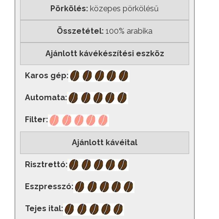
Pörkölés:
közepes pörkölésű
Összetétel:
100% arabika
Ajánlott kávékészítési eszköz
Karos gép:
Automata:
Filter:
Ajánlott kávéital
Risztrettó:
Eszpresszó:
Tejes ital: