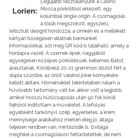
Legújabb tesztalanyunk a Casino
Mocca pörköltből érkezett, egy
Lorien:
kolumbiai single origin. A csomagolás
a tőlük megszokott, egyszerű,
letisztult designt hordozza, a címkén és a mellékelt
kártyán bőségesen ellátnak bennünket
információkkal, sőt még QR kód is található, amely a
honlapra vezet. A szemek épek, nagyjából
egységesen közepes pörkölésűek, kellemes illatot
árasztanak. Körülbelül 20-21 grammos dózist fért a
dupla szűrőbe, az őrlőt valahol joker környékére
kellett állítani. Hőmérséklet tekintetében nálam a
hűvösebb tartomány vált be, akkor volt a legjobb,
amikor hosszú hűtőcsapolás után 90 fok körüli
fejhőről indítottam a műveletet. A lefolyás
egyébként tankönyvi, szép, egyenletes, a krém
mennyisége arabikához mérten elég jó, állaga
teljesen rendben van, mintázódik is. Ízvilága
megfelel a csomagoláson feltüntetettek, de nem