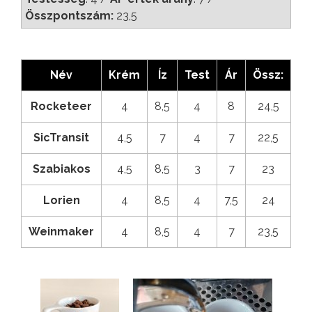
Összpontszám:
23,5
Név
Krém
Íz
Test
Ár
Össz:
Rocketeer
4
8,5
4
8
24,5
SicTransit
4,5
7
4
7
22,5
Szabiakos
4,5
8,5
3
7
23
Lorien
4
8,5
4
7,5
24
Weinmaker
4
8,5
4
7
23,5