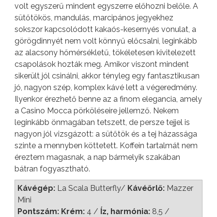
volt egyszerű mindent egyszerre előhozni belőle. A
sütőtökös, mandulás, marcipános jegyekhez
sokszor kapcsolódott kakaós-kesernyés vonulat, a
görögdinnyét nem volt könnyű előcsalni, leginkább
az alacsony hőmérsékletű, tökéletesen kivitelezett
csapolások hozták meg. Amikor viszont mindent
sikerült jól csinálni, akkor tényleg egy fantasztikusan
jó, nagyon szép, komplex kávé lett a végeredmény.
Ilyenkor érezhető benne az a finom elegancia, amely
a Casino Mocca pörköléseire jellemző. Nekem
leginkább önmagában tetszett, de persze tejjel is
nagyon jól vizsgázott: a sütőtök és a tej házassága
szinte a mennyben köttetett. Koffein tartalmát nem
éreztem magasnak, a nap bármelyik szakában
bátran fogyasztható.
Kávégép:
La Scala Butterfly/
Kávéőrlő:
Mazzer
Mini
Pontszám: Krém:
4 /
Íz, harmónia:
8,5 /