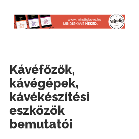
Kávéfőzők,
kávégépek,
kávékészítési
eszközök
bemutatói