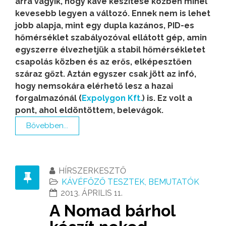
arra vágyik, hogy kávé készítése közben minél
kevesebb legyen a változó. Ennek nem is lehet
jobb alapja, mint egy dupla kazános, PID-es
hőmérséklet szabályozóval ellátott gép, amin
egyszerre élvezhetjük a stabil hőmérsékletet
csapolás közben és az erős, elképesztően
száraz gőzt. Aztán egyszer csak jött az infó,
hogy nemsokára elérhető lesz a hazai
forgalmazónál (
Expolygon Kft.
) is. Ez volt a
pont, ahol eldöntöttem, belevágok.
Bővebben...
HÍRSZERKESZTŐ
KÁVÉFŐZŐ TESZTEK, BEMUTATÓK
2013. ÁPRILIS 11.
A Nomad bárhol