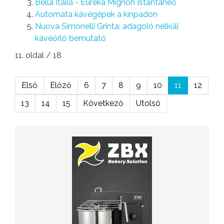
Bella Italia - Eureka Mignon Istantaneo
Automata kávégépek a kínpadon
Nuova Simonelli Grinta: adagoló nélküli
kávéőrlő bemutató
11. oldal / 18
Első
Előző
6
7
8
9
10
11
12
13
14
15
Következő
Utolsó