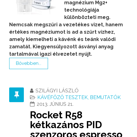
magnézium Mg2+
technológiája
különbözteti meg.
Nemcsak megszűri a vezetékes vizet, hanem
értékes magnéziumot is ad a szűrt vízhez,
amely kiemelheti a kávénk és teánk valódi
zamatát. Kiegyensúlyozott ásványi anyag
tartalmával igazi élvezetet nyújt.
Bővebben...
SZILÁGYI LÁSZLÓ
KÁVÉFŐZŐ TESZTEK, BEMUTATÓK
2013. JÚNIUS 21.
Rocket R58
kétkazános PID
szenzoros espresso