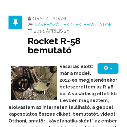
GRATZL ÁDÁM
KÁVÉFŐZŐ TESZTEK, BEMUTATÓK
2013. ÁPRILIS 29.
Rocket R-58
bemutató
Vásárlás előtt:
már a modell
2012-es megjelenésekor
beleszerettem az R-58-
ba. A vásárlásig eltelt kb
1 évben megnéztem,
elolvastam az interneten található, a géppel
kapcsolatos összes cikket, bemutatót, videót.
Otthoni, amatőr „kávéfanatikusként” az ember