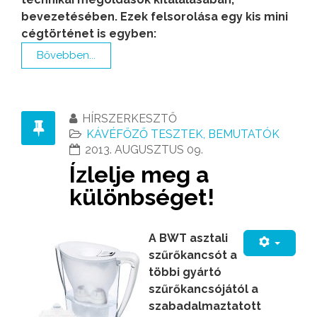
bevezetésében. Ezek felsorolása egy kis mini
cégtörténet is egyben:
Bővebben...
HÍRSZERKESZTŐ
KÁVÉFŐZŐ TESZTEK, BEMUTATÓK
2013. AUGUSZTUS 09.
Ízlelje meg a
különbséget!
A BWT asztali
szűrőkancsót a
többi gyártó
szűrőkancsójától a
szabadalmaztatott