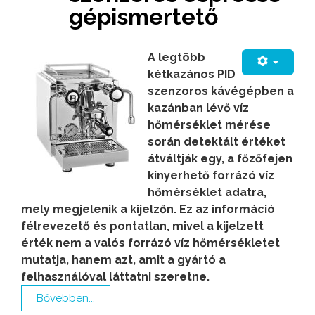
gépismertető
A legtöbb
kétkazános PID
szenzoros kávégépben a
kazánban lévő víz
hőmérséklet mérése
során detektált értéket
átváltják egy, a főzőfejen
kinyerhető forrázó víz
hőmérséklet adatra,
mely megjelenik a kijelzőn. Ez az információ
félrevezető és pontatlan, mivel a kijelzett
érték nem a valós forrázó víz hőmérsékletet
mutatja, hanem azt, amit a gyártó a
felhasználóval láttatni szeretne.
Bővebben...