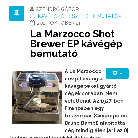
SZENDRŐ GÁBOR
KÁVÉFŐZŐ TESZTEK, BEMUTATÓK
2013. OKTÓBER 21.
La Marzocco Shot
Brewer EP kávégép
bemutató
A La Marzocco
név jól cseng a
kávégépeket gyártó
cégek sorában. Nem
véletlenül. Az 1927-ben
Firenzében egy
testvérpár (Giuseppe és
Bruno Bambi) alapította
cég mindig élen járt az új
technikai megoldások kitalálásában,