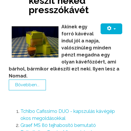
készít neked
presszókávét
Akinek egy
forró kávéval
indul jól a napja,
valószínűleg minden
pénzt megadna egy
olyan kávéfőzőért, ami
bárhol, bármikor elkészíti ezt neki. Ilyen lesz a
Nomad.
Bővebben...
Tchibo Cafissimo DUO - kapszulás kávégép
okos megoldásokkal
Graef MS 80 tejhabosító bemutató