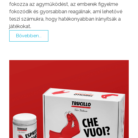
f͏ok͏ozza az agyműkö͏dést, az emberek figyelme
fokozódik és gyors͏abban reagálnak, ami͏ lehetővé
teszi számukra, ͏hogy ͏hatékonyabban irányíts͏ák a
játékokat.
Bővebben...