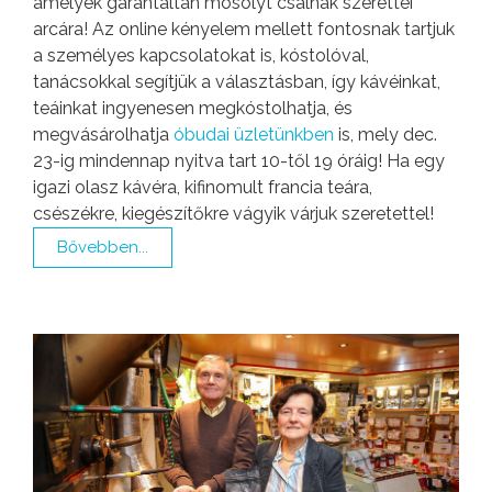
amelyek garantáltan mosolyt csalnak szerettei
arcára! Az online kényelem mellett fontosnak tartjuk
a személyes kapcsolatokat is, kóstolóval,
tanácsokkal segítjük a választásban, így kávéinkat,
teáinkat ingyenesen megkóstolhatja, és
megvásárolhatja
óbudai üzletünkben
is, mely dec.
23-ig mindennap nyitva tart 10-től 19 óráig! Ha egy
igazi olasz kávéra, kifinomult francia teára,
csészékre, kiegészítőkre vágyik várjuk szeretettel!
Bővebben...