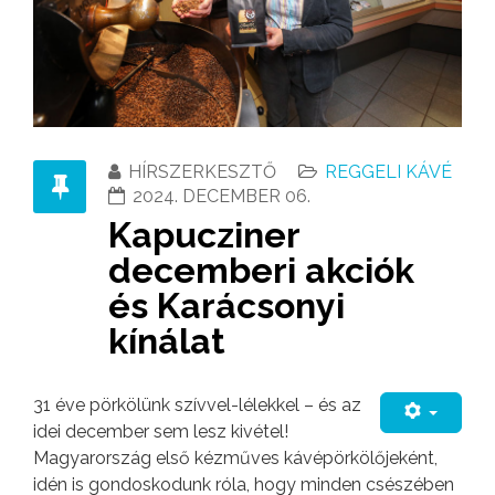
HÍRSZERKESZTŐ
REGGELI KÁVÉ
2024. DECEMBER 06.
Kapucziner
decemberi akciók
és Karácsonyi
kínálat
31 éve pörkölünk szívvel-lélekkel – és az
idei december sem lesz kivétel!
Magyarország első kézműves kávépörkölőjeként,
idén is gondoskodunk róla, hogy minden csészében