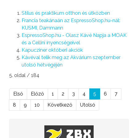
Stílus és praktikum otthon és útközben
Francia teakánaán az EspressoShop.hu-nál:
KUSMI, Dammann
EspressoShop.hu - Olasz Kávé Napja a MOAK
és a Cellini ínyencségeivel
Kapucziner októberi akciók
Kávéval telik meg az Akvárium szeptember
utolsó hétvégéjén
5. oldal / 184
Első
Előző
1
2
3
4
5
6
7
8
9
10
Következő
Utolsó