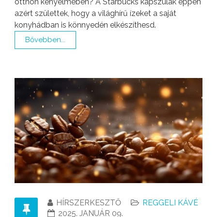
otthon kényelmében? A Starbucks kapszulák éppen
azért születtek, hogy a világhírű ízeket a saját
konyhádban is könnyedén elkészíthesd.
Bővebben...
HÍRSZERKESZTŐ
REGGELI KÁVÉ
2025. JANUÁR 09.