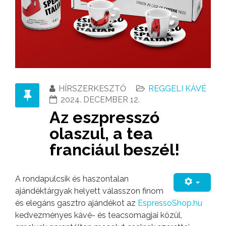
HÍRSZERKESZTŐ
REGGELI KÁVÉ
2024. DECEMBER 12.
Az eszpresszó
olaszul, a tea
franciául beszél!
A rondapulcsik és haszontalan
ajándéktárgyak helyett válasszon finom
és elegáns gasztro ajándékot az
EspressoShop.hu
kedvezményes kávé- és teacsomagjai közül,