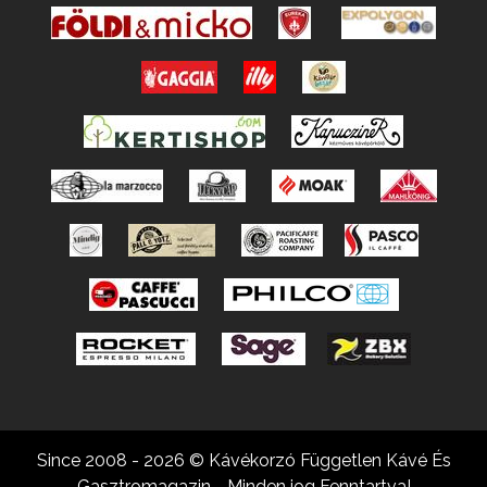
Since 2008 - 2026 © Kávékorzó Független Kávé És
Gasztromagazin - Minden jog Fenntartva!