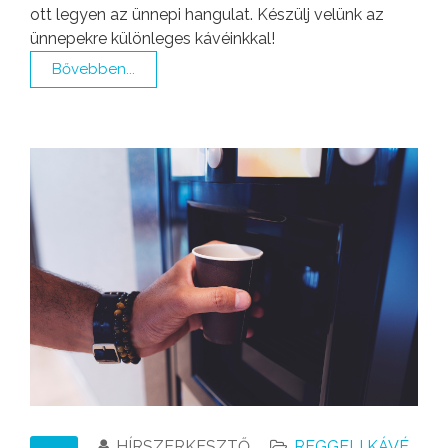
ott legyen az ünnepi hangulat. Készülj velünk az
ünnepekre különleges kávéinkkal!
Bővebben...
HÍRSZERKESZTŐ
REGGELI KÁVÉ