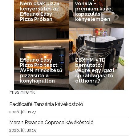
Nem csak pizza:
vonala –
kenyérsütés az
prémium kávé,
Effeuno Easy
kapszulás
Pizza Próban
kényelemben
Effeuno Easy
ZBX HM-5TD
Pizza Pro teszt:
bemutató:
AVPN minősítésű
végre egy igazi
pizzasütő a
spiráldagasztó
konyhapulton
otthonra?
Friss híreink
Pacificaffé Tanzánia kávékóstoló
2026. július 27.
Maran Rwanda Coproca kávékóstoló
2026. július 15.