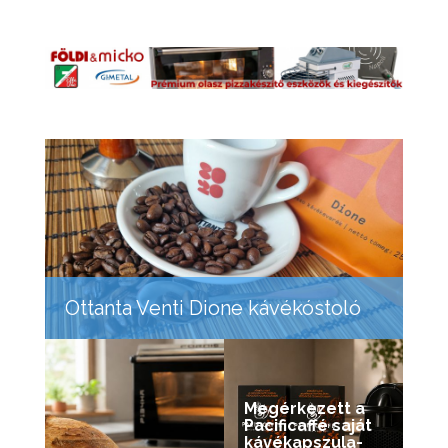
Ottanta Venti Dione kávékóstoló
Megérkezett a
Pacificaffé saját
kávékapszula-