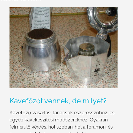
Kávéfőzőt
vennék, de milyet?
Kávéfőző vásárlási tanácsok eszpresszóhoz, és
egyéb kávékészítési módszerekhez: Gyakran
felmerülő kérdés, hol szóban, hol a fórumon, és