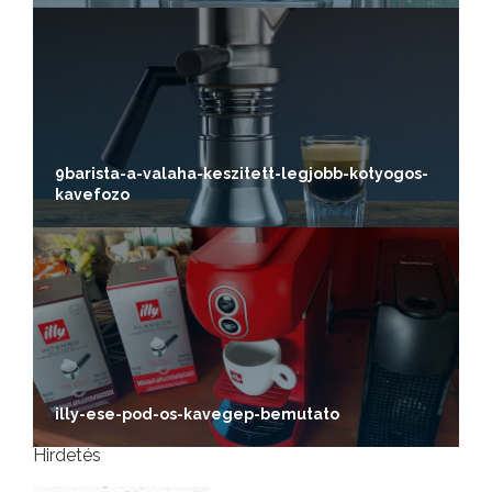
9barista-a-valaha-keszitett-legjobb-kotyogos-
kavefozo
illy-ese-pod-os-kavegep-bemutato
Hirdetés