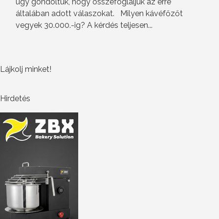
úgy gondoltuk, hogy összefoglaljuk az erre
általában adott válaszokat. Milyen kávéfőzőt
vegyek 30.000.-ig? A kérdés teljesen...
Lájkolj minket!
Hirdetés