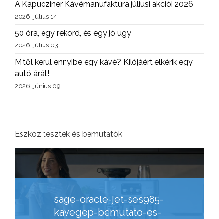
A Kapucziner Kávémanufaktúra júliusi akciói 2026
2026. július 14.
50 óra, egy rekord, és egy jó ügy
2026. július 03.
Mitől kerül ennyibe egy kávé? Kilójáért elkérik egy
autó árát!
2026. június 09.
Eszköz tesztek és bemutatók
sage-oracle-jet-ses985-
kavegep-bemutato-es-