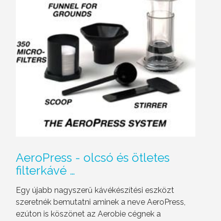
AeroPress
- olcsó és ötletes
filterkávé …
Egy újabb nagyszerű kávékészítési eszközt
szeretnék bemutatni aminek a neve AeroPress,
ezúton is köszönet az Aerobie cégnek a