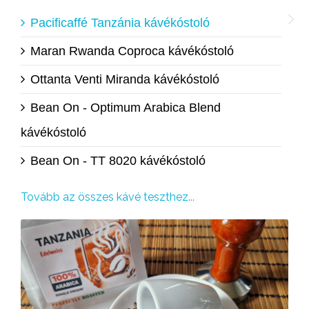
Pacificaffé Tanzánia kávékóstoló
Maran Rwanda Coproca kávékóstoló
Ottanta Venti Miranda kávékóstoló
Bean On - Optimum Arabica Blend
kávékóstoló
Bean On - TT 8020 kávékóstoló
Tovább az összes kávé teszthez...