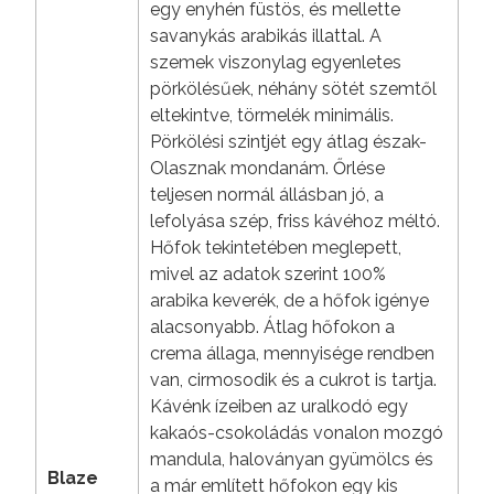
egy enyhén füstös, és mellette
savanykás arabikás illattal. A
szemek viszonylag egyenletes
pörkölésűek, néhány sötét szemtől
eltekintve, törmelék minimális.
Pörkölési szintjét egy átlag észak-
Olasznak mondanám. Őrlése
teljesen normál állásban jó, a
lefolyása szép, friss kávéhoz méltó.
Hőfok tekintetében meglepett,
mivel az adatok szerint 100%
arabika keverék, de a hőfok igénye
alacsonyabb. Átlag hőfokon a
crema állaga, mennyisége rendben
van, cirmosodik és a cukrot is tartja.
Kávénk ízeiben az uralkodó egy
kakaós-csokoládás vonalon mozgó
mandula, haloványan gyümölcs és
Blaze
a már említett hőfokon egy kis