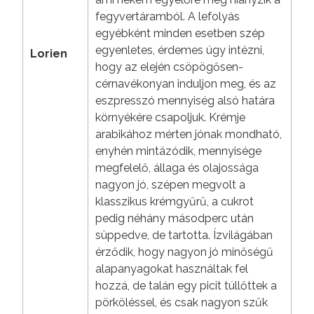
fegyvertáramból. A lefolyás
egyébként minden esetben szép
egyenletes, érdemes úgy intézni,
Lorien
hogy az elején csöpögősen-
cérnavékonyan induljon meg, és az
eszpresszó mennyiség alsó határa
környékére csapoljuk. Krémje
arabikához mérten jónak mondható,
enyhén mintázódik, mennyisége
megfelelő, állaga és olajossága
nagyon jó, szépen megvolt a
klasszikus krémgyűrű, a cukrot
pedig néhány másodperc után
süppedve, de tartotta. Ízvilágában
érződik, hogy nagyon jó minőségű
alapanyagokat használtak fel
hozzá, de talán egy picit túllőttek a
pörköléssel, és csak nagyon szűk