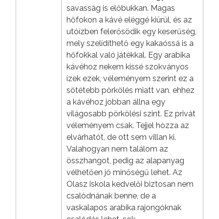
savasság is előbukkan. Magas
hőfokon a kávé eléggé kiürül, és az
utóízben felerősödik egy keserűség,
mely szelídíthető egy kakaóssá is a
hőfokkal való játékkal. Egy arabika
kávéhoz nekem kissé szokványos
ízek ezek, véleményem szerint ez a
sötétebb pörkölés miatt van, ehhez
a kávéhoz jobban állna egy
világosabb pörkölési szint. Ez privát
véleményem csak. Tejjel hozza az
elvárhatót, de ott sem villan ki.
Valahogyan nem találom az
összhangot, pedig az alapanyag
vélhetően jó minőségű lehet. Az
Olasz iskola kedvelői biztosan nem
csalódnának benne, de a
vaskalapos arabika rajongóknak