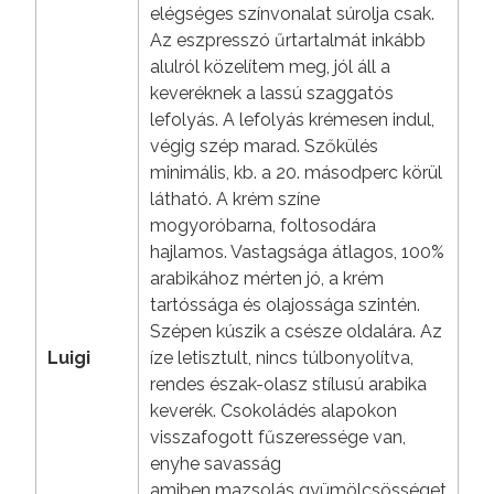
elégséges színvonalat súrolja csak.
Az eszpresszó űrtartalmát inkább
alulról közelítem meg, jól áll a
keveréknek a lassú szaggatós
lefolyás. A lefolyás krémesen indul,
végig szép marad. Szőkülés
minimális, kb. a 20. másodperc körül
látható. A krém színe
mogyoróbarna, foltosodára
hajlamos. Vastagsága átlagos, 100%
arabikához mérten jó, a krém
tartóssága és olajossága szintén.
Szépen kúszik a csésze oldalára. Az
Luigi
íze letisztult, nincs túlbonyolítva,
rendes észak-olasz stílusú arabika
keverék. Csokoládés alapokon
visszafogott fűszeressége van,
enyhe savasság
amiben mazsolás gyümölcsösséget