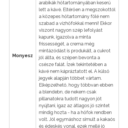
arabikák hőtartományában keserű
lett a kávé. Eltérően a megszokottól
a közepes hőtartomány fölé nem
szabad a vízhőfokkal menni! Ekkor
viszont nagyon szép lefolyást
kapunk, igazolva a minta
frissességét, a crema még
mintázódást is produkált, a cukrot
Monyesz
jól állta, és szépen bevonta a
csésze falát. Ízek tekintetében a
kávé nem kápráztatott el. A külső
jegyek alapján többet vártam.
Elképzelhető, hogy többvan ebben
a blendebn, de nekem csak
pillanatokra tudott nagyon jót
nyújtani, igaz az átlagos jó szintet
mindig hozta - ha a hőfok rendben
volt. Jól egymáshoz simult a kakaós
és édeskés vonal, ezek mellé jó