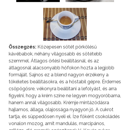
Összegzés:
Közepesen sötét pörkölésű
kávébabok, néhány világosabb és sötétebb
szemmel. Átlagos őrlési beállításnál, és az
átlagosnál alacsonyabb hőfokon hozta a legjobb
formáját. Sajnos ez a blend nagyon érzékeny a
tökéletes beállításokra, és a hőstabil gépre. Érdemes
csöpögősre, vékonyra beállítani a lefolyást, és arra
figyelni, hogy a krém színe ne legyen mogyoróbarna,
hanem annál világosabb. Krémje mintázódásra
hajlamos, állaga, olajossága nyagyon jó. A cukrot
tartja, és süppedősen nyeli el. Íze főként csokoládés
vonalon mozog, amit mandulás, marcipános,