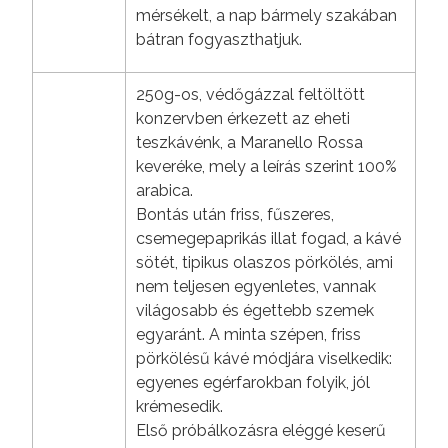
mérsékelt, a nap bármely szakában
bátran fogyaszthatjuk.
250g-os, védőgázzal feltöltött
konzervben érkezett az eheti
teszkávénk, a Maranello Rossa
keveréke, mely a leírás szerint 100%
arabica.
Bontás után friss, fűszeres,
csemegepaprikás illat fogad, a kávé
sötét, tipikus olaszos pörkölés, ami
nem teljesen egyenletes, vannak
világosabb és égettebb szemek
egyaránt. A minta szépen, friss
pörkölésű kávé módjára viselkedik:
egyenes egérfarokban folyik, jól
krémesedik.
Első próbálkozásra eléggé keserű