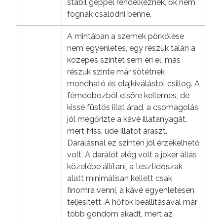
stabil géppel rendelkeznek, ők nem
fognak csalódni benne.
A mintában a szemek pörkölése
nem egyenletes, egy részük talán a
közepes szintet sem éri el, más
részük szinte már sötétnek
mondható és olajkiválástól csillog. A
fémdobozból elsőre kellemes, de
kissé füstös illat árad, a csomagolás
jól megőrizte a kávé illatanyagát,
mert friss, üde illatot áraszt.
Darálásnál ez szintén jól érzékelhető
volt. A darálót elég volt a joker állás
közelébe állítani, a tesztidőszak
alatt minimálisan kellett csak
finomra venni, a kávé egyenletesen
teljesített. A hőfok beállításával már
több gondom akadt, mert az