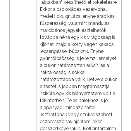
“ablakban” készíthető el tökéletesre.
Ekkor a csokoládés vezérvonal
mellett dió, grillázs, enyhe arabikás
fűszeresség, valamint mandulás,
marcipános jegyek észlelhetők,
továbbá néha egy kis virágosság is
kijöhet, majd a korty végén kakaós
lecsengéssel búcsúzik. Enyhe
gyümölcsösség is jellemzi, amelyet
a cukor határozottan erősít, és a
nektárosság is sokkal
határozottabbá válik, illetve a cukor
a testet is jobban megtámasztja,
nélküle egy kis hiányérzetem volt e
tekintetben. Tejes italokhoz is jó
alapanyag, mindazonáltal
risztrettónak vagy szűkre szabott
eszpresszónak ajánlom, akár
desszertkávénak is. Koffeintartalma