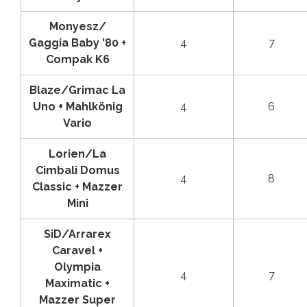
Monyesz/
Gaggia Baby '80 +
4
7
Compak K6
Blaze/Grimac La
Uno + Mahlkönig
4
6
Vario
Lorien/La
Cimbali Domus
4
8
Classic + Mazzer
Mini
SiD/Arrarex
Caravel +
Olympia
4
7
Maximatic +
Mazzer Super