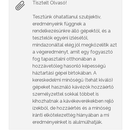
Tisztelt Olvasó!
Tesztünk óhatatlanul szubjektív,
eredményeink függnek a
rendelkezésünkre álló gépektől, és a
tesztelők egyéni izlésétől,
mindazonáltal elég jól megközelítik azt
a végeredményt, amit egy fogyasztó
fog tapasztalni otthonában a
hozzávetőleg hasonló képességű
háztartási gépei birtokában. A
kereskedelmi minőségű (tehát kiváló)
gépeket használó kávézók hozzáértő
személyzettel sokkal többet is
kihozhatnak a kávékeverékekben rejlő
ízekből, de hozzáértés és a minőség
iránti elkötelezettég hiányában a mi
eredményeinket is alulmúlhatják.