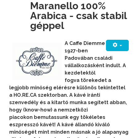
Maranello 100%
Arabica - csak stabil
géppel
A Caffe Diemme
1927-ben
Padovában családi
vállalkozásként indult. A
kezdetektől
fogva törekedet a
legjobb minőség elérésre különös tekintettel
a HO.RE.CA szektorban. A kávé iránti
szenvedély és a kitartó munka segített abban,
hogy (know-how) a nemzetközi
piacokon bemutassunk egy tökéletes
eszpresszó kávét! A kávé állandó kiváló
minőségét mint minden másnak a jó alapanyag