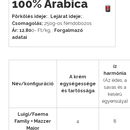
100% Arabica
Pörkölés ideje:
,
Lejárat ideje:
,
Csomagolás:
250g-os fémdobozos
Ár: 12.80
0- Ft/kg, ,
Forgalmazó
adatai
íz
harmónia
A krém
(Az édes, a
Név/konfiguráció
egységessége
savas és a
és tartóssága
keserű
egyensúlya)
Luigi/Faema
Family + Mazzer
4
8
Major