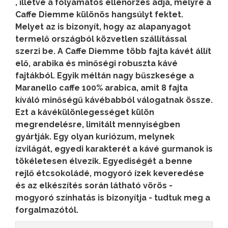
, illetve a folyamatos ellenőrzés adja, melyre a
Caffe Diemme különös hangsúlyt fektet.
Melyet az is bizonyít, hogy az alapanyagot
termelő országból közvetlen szállítással
szerzi be. A Caffe Diemme több fajta kávét állít
elő, arabika és minőségi robuszta kávé
fajtákból. Egyik méltán nagy bűszkesége a
Maranello caffe 100% arabica, amit 8 fajta
kíváló minőségű kávébabból válogatnak össze.
Ezt a kávékülönlegességet külön
megrendelésre, limitált mennyiségben
gyártják. Egy olyan kuriózum, melynek
ízvilágát, egyedi karakterét a kávé gurmanok is
tökéletesen élvezik. Egyediségét a benne
rejlő étcsokoládé, mogyoró ízek keveredése
és az elkészítés során látható vörös -
mogyoró színhatás is bizonyítja - tudtuk meg a
forgalmazótól.