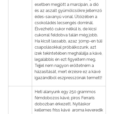
esetben megjött a marcipán, a dió
és az aszalt gyümölcsökre jellemző
édes-savanyú vonal. Útóízében a
csokoládés lecsengés dominál.
Élvezhető cukor nélkül is, de kicsi
cukorral feldobva talán még jobb.
Ha kicsit lassabb, azaz 30mp-en túli
csapolásokkal próbálkozunk, azt
ízek tekintetében meghálálja a kávé,
legalábbis én ezt figyeltem meg.
Tejjel nem nagyon erőltetném a
házasítását, mert érzésre ez a kávé
igazándiból eszpresszónak termett!
Heti alanyunk egy 250 grammos
fémdobozos kávé, piros Ferraris
dobozban érkezett. Nyitáskor
kellemes friss kávé aroma keveredik