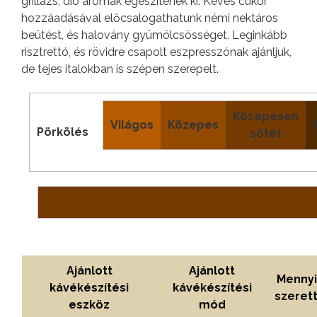
grillázs, dió aromák egészítenek ki. Kevés cukor
hozzáadásával előcsalogathatunk némi nektáros
beütést, és halovány gyümölcsösséget. Leginkább
risztrettó, és rövidre csapolt eszpresszónak ajánljuk,
de tejes italokban is szépen szerepelt.
Közepesen
Világos
Közepes
Pörkölés
sötét
Ajánlott
Ajánlott
Mennyi
kávékészítési
kávékészítési
szeret
eszköz
mód