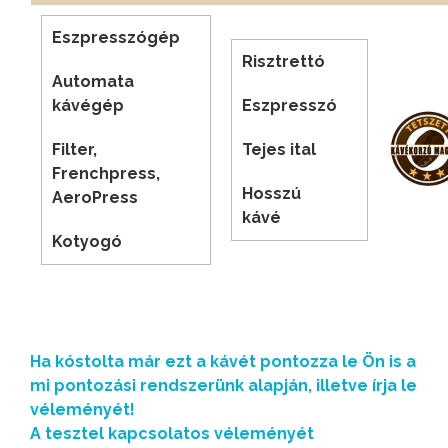
Eszpresszógép
Risztrettó
Automata
kávégép
Eszpresszó
Filter,
Tejes ital
Frenchpress,
Hosszú
AeroPress
kávé
Kotyogó
Ha kóstolta már ezt a kávét pontozza le Ön is a
mi pontozási rendszerünk alapján, illetve írja le
véleményét!
A tesztel kapcsolatos véleményét