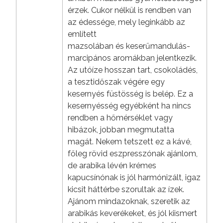
érzek. Cukor nélkül is rendben van
az édessége, mely leginkább az
említett
mazsolában és keserűmandulás-
marcipános aromákban jelentkezik.
Az utóíze hosszan tart, csokoládés,
a tesztidőszak végére egy
kesernyés füstösség is belép. Ez a
kesernyésség egyébként ha nincs
rendben a hőmérséklet vagy
hibázok, jobban megmutatta
magát. Nekem tetszett ez a kávé,
főleg rövid eszpresszónak ajánlom,
de arabika lévén krémes
kapucsínónak is jól harmónizált, igaz
kicsit háttérbe szorultak az ízek.
Ajánom mindazoknak, szeretik az
arabikás keverékeket, és jól kiismert