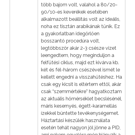
több bajom volt, valahol a 80/20-
90/10-es keverékek esetében
alkalmazott beállítás volt az ideális,
noha ez tisztán arabikának tűnik. Ez
a gyakorlatban idegőrlően
bosszantó procedúra volt,
legtöbbször akár 2-3 csésze vizet
leengedtem, hogy meginduljon a
felfűtési ciklus, majd ezt kivárva kb.
két és fél-három csészével ismét le
kellett engedni a visszahűtéshez. Ha
csak egy kicsit is eltértem ettől, akár
csak “szemmértékre” hagyatkoztam
az aktuális hőmérséklet becslésénél,
máris kesernyés, égett-karamellás
ízekkel büntette tevékenységemet.
Háztartási készülék használata
esetén tehát nagyon jól jönne a PID,
ami nekem egyelőre még hiányzik a