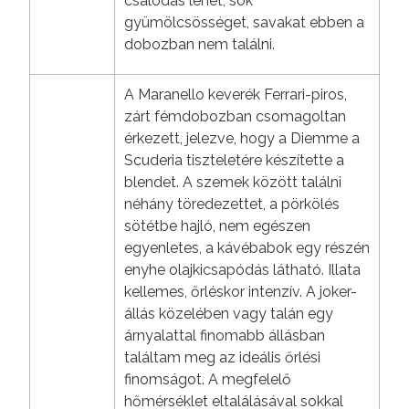
csalódás lehet, sok
gyümölcsösséget, savakat ebben a
dobozban nem találni.
A Maranello keverék Ferrari-piros,
zárt fémdobozban csomagoltan
érkezett, jelezve, hogy a Diemme a
Scuderia tiszteletére készítette a
blendet. A szemek között találni
néhány töredezettet, a pörkölés
sötétbe hajló, nem egészen
egyenletes, a kávébabok egy részén
enyhe olajkicsapódás látható. Illata
kellemes, őrléskor intenzív. A joker-
állás közelében vagy talán egy
árnyalattal finomabb állásban
találtam meg az ideális őrlési
finomságot. A megfelelő
hőmérséklet eltalálásával sokkal