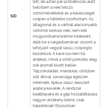
lett, de aztán pár próbálkozás alatt
belőttem a neki tetsző
vízhőmérsékletet és a keserűséget
SiD
szépen a háttérbe szorítottam. Az
átlagosnál és a vártnál alacsonyabb
vízhőfok kedvez neki, nem kell
mogyoróbarna krémre törekedni,
érjük be a sárgásbarnával, viszont a
lefolyást vegyük lassú, csöpögős
kezdetűre. A kávé íze nem túl
érdekes, mivel a sötét pörkölés elég
sok aromát kivett belőle.
Tejcsokoládés, mandulás, utóízben
sült dióval, savassága egészen
minimális, tipikus olasz desszert
arabica keverék. A rendszer
beállításaira és a gép hőstabilitására
nagyon érzékeny blend, csak
haladóknak! Elsősorban