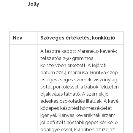
Jolly
Név
Szöveges értékelés, konklúzió
A tesztre kapott Maranello keverék
tetszetős 250 grammos
konzervben érkezett. A lejárati
dátum 2014 márciusa. Bontva szép
és egészséges szemek, viszonylag
sötét pörköléssel, a babok felületén
oljakiválás látható. A szemek jó
édeskés csokoládés illatúak. A kávé
közepes készítési hőmérsékletet
igényel. Kényes keveréknek érzem,
jól befűtött hőstabil gépet kér, kellő
odafigyeléssel, különben az íze az