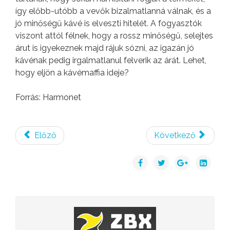
így előbb-utóbb a vevők bizalmatlanná válnak, és a
jó minőségű kávé is elveszti hitelét. A fogyasztók
viszont attól félnek, hogy a rossz minőségű, selejtes
árut is igyekeznek majd rájuk sózni, az igazán jó
kávénak pedig irgalmatlanul felverik az árát. Lehet,
hogy eljön a kávémaffia ideje?
Forrás: Harmonet
Előző
Következő