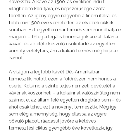
növekszik. A kávé az 1500-as években indult
világhódító körútjára, és népszerűsége azóta
töretlen. Az igény egyre nagyobb a finom italra, és
több mint 500 éve verhetetlen az élvezeti cikkek
sorában. Ezt egyetlen már termék sem mondhatja el
magáról – főleg a legális finomságok közül, talán a
kakaó, és a belőle készülő csokoládé az egyetlen
komoly vetélytárs, ám a kakaó termés még bírja az
iramot.
A világon a legtöbb kávét Dél-Amerikában
termesztik, holott ezen a földrészen nem honos a
cserje. Kolumbia szinte teljes nemzeti bevételét a
kávénak köszönheti – a kokainnal valószínűleg nem
számol el az állam felé egyetlen drogbáró sem – és
ahol csak lehet, ezt a növényt termesztik. Még így
sem elég a mennyiség, hogy ellássa az egyre
bővülő piacot, ráadásul jövőre a kétéves
termesztési ciklus gyengébb éve következik, így