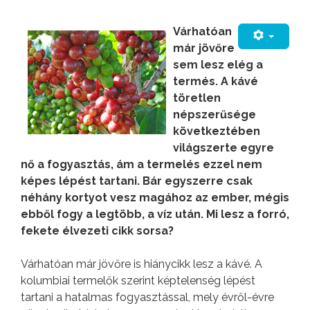
Várhatóan
már jövőre
sem lesz elég a
termés. A kávé
töretlen
népszerűsége
következtében
világszerte egyre
nő a fogyasztás, ám a termelés ezzel nem
képes lépést tartani. Bár egyszerre csak
néhány kortyot vesz magához az ember, mégis
ebből fogy a legtöbb, a víz után. Mi lesz a forró,
fekete élvezeti cikk sorsa?
Várhatóan már jövőre is hiánycikk lesz a kávé. A
kolumbiai termelők szerint képtelenség lépést
tartani a hatalmas fogyasztással, mely évről-évre