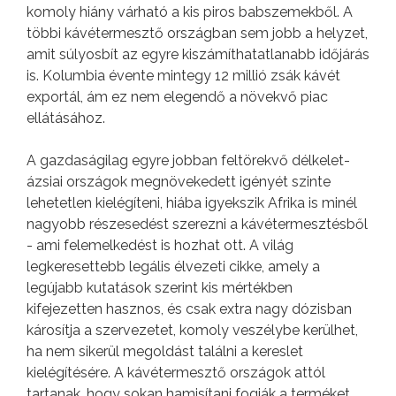
komoly hiány várható a kis piros babszemekből. A
többi kávétermesztő országban sem jobb a helyzet,
amit súlyosbít az egyre kiszámíthatatlanabb időjárás
is. Kolumbia évente mintegy 12 millió zsák kávét
exportál, ám ez nem elegendő a növekvő piac
ellátásához.
A gazdaságilag egyre jobban feltörekvő délkelet-
ázsiai országok megnövekedett igényét szinte
lehetetlen kielégíteni, hiába igyekszik Afrika is minél
nagyobb részesedést szerezni a kávétermesztésből
- ami felemelkedést is hozhat ott. A világ
legkeresettebb legális élvezeti cikke, amely a
legújabb kutatások szerint kis mértékben
kifejezetten hasznos, és csak extra nagy dózisban
károsítja a szervezetet, komoly veszélybe kerülhet,
ha nem sikerül megoldást találni a kereslet
kielégítésére. A kávétermesztő országok attól
tartanak, hogy sokan hamisítani fogják a terméket,