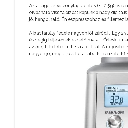
Az adagolás viszonylag pontos (+- 0,5g) és rend
olvasható visszajelzést kapunk a nagy digitális
jól hangolható. Én eszpresszóhoz és filterhez 
A babtartály fedele nagyon jól záródik. Egy 2
és végig teljesen élvezhető marad. Őrléskor nem
az őrlő tökéletesen teszi a dolgát. A rögösíté
nagyon jó, még a jóval drágább Fiorenzato F6