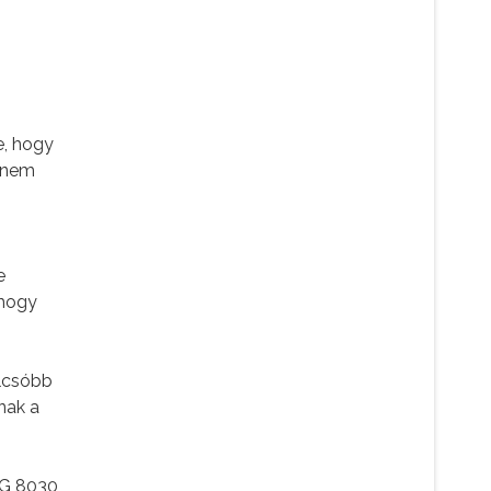
e, hogy
 (nem
e
 hogy
olcsóbb
nak a
 CG 8030