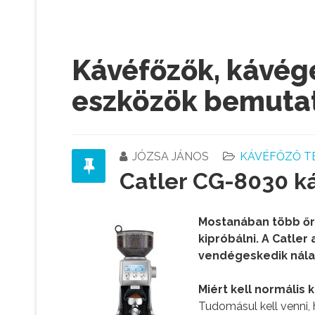
Kávéfőzők, kávégé
eszközök bemuta
JÓZSA JÁNOS
KÁVÉFŐZŐ T
Catler CG-8030 ká
Mostanában több őrl
kipróbálni. A Catler
vendégeskedik nálam
Miért kell normális 
Tudomásul kell venni, 