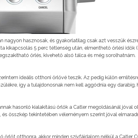
 nagyon hasznosak, és gyakorlatilag csak azt vesszük észr
ta kikapcsolás 5 perc tétlenség után, elmenthető őrlési idők
zakítható őrlés, kivehető alsó tálca és még sorolhatnám.
erintem ideális otthoni őrlővé teszik. Az pedig külön említésr
észülékre, így a tulajdonosnak nem kell aggódnia egy darabig,
nak hasonló kialakítású őrlők a Catler megoldásánál jóval 
n, és összkép tekintetében véleményem szerint jóval elmarad
ató őrlőt otthonra, akkor minden szívfájdalom nélkül a Catler