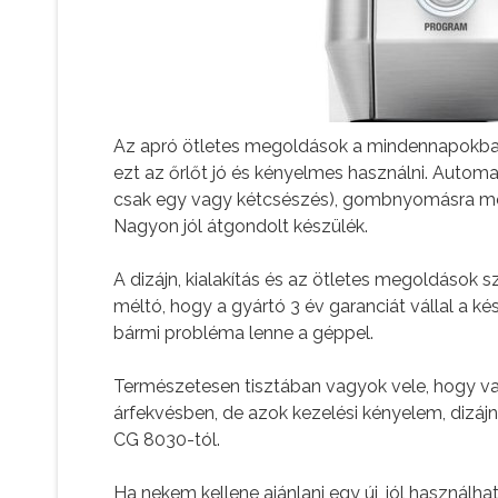
Az apró ötletes megoldások a mindennapokban
ezt az őrlőt jó és kényelmes használni. Automa
csak egy vagy kétcsészés), gombnyomásra megs
Nagyon jól átgondolt készülék.
A dizájn, kialakítás és az ötletes megoldások sz
méltó, hogy a gyártó 3 év garanciát vállal a k
bármi probléma lenne a géppel.
Természetesen tisztában vagyok vele, hogy van
árfekvésben, de azok kezelési kényelem, dizáj
CG 8030-tól.
Ha nekem kellene ajánlani egy új, jól használh