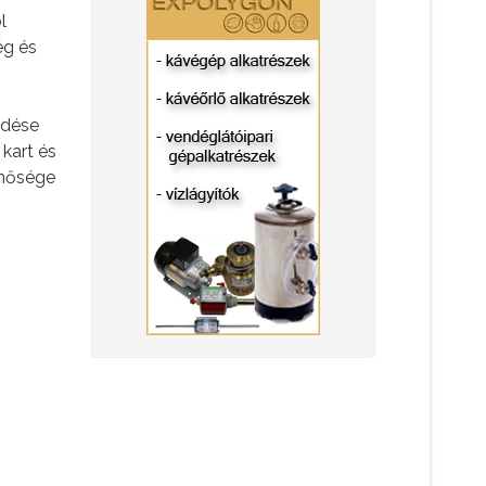
l
ég és
edése
 kart és
inősége