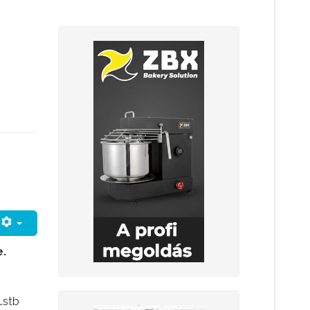
e.
…stb