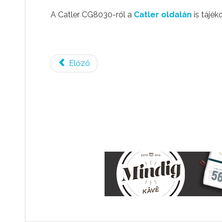
A Catler CG8030-ról a
Catler oldalán
is tájé
Előző