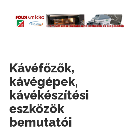
Kávéfőzők,
kávégépek,
kávékészítési
eszközök
bemutatói