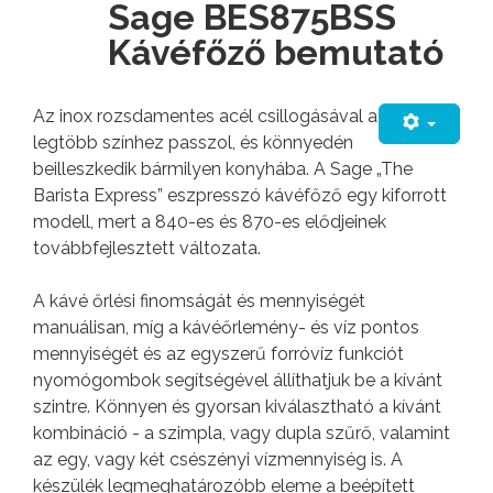
Sage BES875BSS
Kávéfőző bemutató
Az inox rozsdamentes acél csillogásával a
legtöbb színhez passzol, és könnyedén
beilleszkedik bármilyen konyhába. A Sage „The
Barista Express” eszpresszó kávéfőző egy kiforrott
modell, mert a 840-es és 870-es elődjeinek
továbbfejlesztett változata.
A kávé őrlési finomságát és mennyiségét
manuálisan, míg a kávéőrlemény- és víz pontos
mennyiségét és az egyszerű forróvíz funkciót
nyomógombok segítségével állíthatjuk be a kívánt
szintre. Könnyen és gyorsan kiválasztható a kívánt
kombináció - a szimpla, vagy dupla szűrő, valamint
az egy, vagy két csészényi vízmennyiség is. A
készülék legmeghatározóbb eleme a beépített