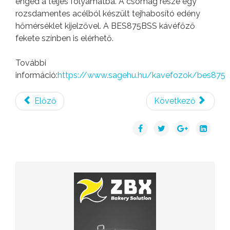
enged a teljes folyamatba. A csomag része egy
rozsdamentes acélból készült tejhabosító edény
hőmérséklet kijelzővel. A BES875BSS kávéfőző
fekete színben is elérhető.
További
információ:
https://www.sagehu.hu/kavefozok/bes875
Előző
Következő