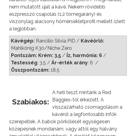
nem mutatott újat a kávé. Nekem rövidebb
eszpresszó csapolás (1:2 tömegarány) és
viszonylag alacsony hőmérsékletprofil mellett ízlett
a legjobban.
Kávégép:
Rancilio Silvia PID /
Kávéőrlő:
Mahlkönig K30/Niche Zero
Pontszám: Krém: 3,5
/
Íz, harmónia: 6
/
Testesség
: 3,5 /
Ár-érték arány
: 6 /
Összpontszám:
18,5
A heti teszt mintánk a Red
Baggies-tól érkezett. A
Szabiakos:
visszazárható csomagoláson a
kávéról a legfontosabb infók
szerepeltek. A babok pörkölését egységesen
közepesnek mondanám, vagy attól egy halvány