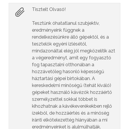
Tisztelt Olvasó!
Tesztünk óhatatlanul szubjektív,
eredményeink függnek a
rendelkezésünkre álló gépektől, és a
tesztelők egyéni izlésétől,
mindazonáltal elég jól megközelítik azt
a végeredményt, amit egy fogyasztó
fog tapasztalni otthonában a
hozzávetőleg hasonló képességű
háztartási gépei birtokában. A
kereskedelmi minőségű (tehát kiváló)
gépeket használó kávézók hozzáértő
személyzettel sokkal többet is
kihozhatnak a kávékeverékekben rejlő
ízekből, de hozzáértés és a minőség
iránti elkötelezettég hiányában a mi
eredményeinket is alulmúlhatják.