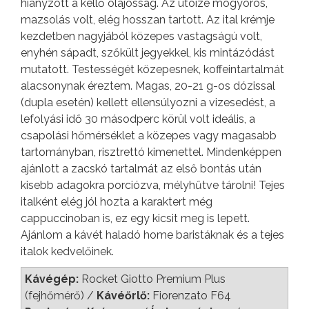
hiányzott a kellő olajosság. Az utóíze mogyorós,
mazsolás volt, elég hosszan tartott. Az ital krémje
kezdetben nagyjából közepes vastagságú volt,
enyhén sápadt, szőkült jegyekkel, kis mintázódást
mutatott. Testességét közepesnek, koffeintartalmát
alacsonynak éreztem. Magas, 20-21 g-os dózissal
(dupla esetén) kellett ellensúlyozni a vizesedést, a
lefolyási idő 30 másodperc körül volt ideális, a
csapolási hőmérséklet a közepes vagy magasabb
tartományban, risztrettó kimenettel. Mindenképpen
ajánlott a zacskó tartalmát az első bontás után
kisebb adagokra porciózva, mélyhűtve tárolni! Tejes
italként elég jól hozta a karaktert még
cappuccinoban is, ez egy kicsit meg is lepett.
Ajánlom a kávét haladó home baristáknak és a tejes
italok kedvelőinek.
Kávégép:
Rocket Giotto Premium Plus
(fejhőmérő) /
Kávéőrlő:
Fiorenzato F64