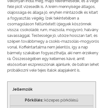
vékonyan indul meg, majd felkrémesedik, és a vége
felé picit vizesedik is. A krém mennyisége átlagos,
olajossága és állaga jó, enyhén mintázódik és kitart
a fogyasztás végéig. Ízek tekintetében a
csomagoláson feltűntetett ízjegyek köszönnek
vissza: csokoládé, rum, mazsola, mogyoró, halvány
savassággal. Testessége jó, utóíze hosszan tart, és
szépen továbbmegy a csokis-mazsolás-mogyorós
vonal. Koffeintartalma nem jelentős, így a nap
bármely szakában fogyaszthatja, aki nem érzékeny
rá. Összességében egy kellemes kávé, amit
elsősorban eszpresszónak ajánlunk, de bátran lehet
próbálkozni vele tejes italok alapjaként is.
Jellemzők
Pörkölés:
közepes pörkölésű