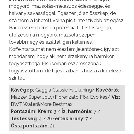
mogyoró, mazsolás-melaszos édességgel és
halvány savassággal. Egészen jó az összkép, de
számomra lehetett volna picit intenzívebb az egész.
Bár éreztem benne a potenciált. Testessége jó,
utóízében a mogyoró, mazsola szépen
továbbmegy és ezáltal igen kellemes.
Koffeintartalmát nem éreztem jelentősnek, így azt
mondanám, hogy aki nem érzékeny rá bármikor
fogyaszthatja. Elsősorban eszpresszónak
fogyasztottam, de tejes italban is hozta a kötelező
szintet.
Kávégép:
Gaggia Classic Full tuning/
Kávéőrlő:
Mazzer Super Jolly+Fiorenzato F64 Evo kés/
Víz:
BWT Water&More Bestmax
Pontszám: Krém:
3 /
Íz, harmónia:
7 /
Testesség
: 4 /
Ár-érték arány
: 7 /
Összpontszám:
21