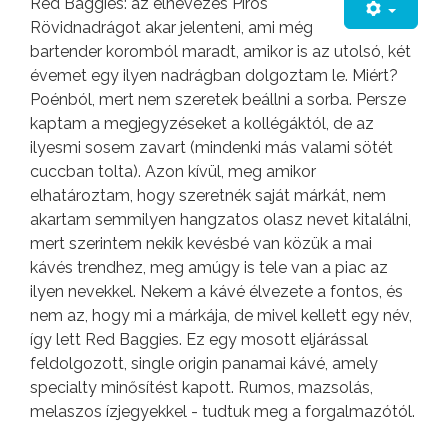
Red Baggies: az elnevezés Piros
Rövidnadrágot akar jelenteni, ami még
bartender koromból maradt, amikor is az utolsó, két
évemet egy ilyen nadrágban dolgoztam le. Miért?
Poénból, mert nem szeretek beállni a sorba. Persze
kaptam a megjegyzéseket a kollégáktól, de az
ilyesmi sosem zavart (mindenki más valami sötét
cuccban tolta). Azon kívül, meg amikor
elhatároztam, hogy szeretnék saját márkát, nem
akartam semmilyen hangzatos olasz nevet kitalálni,
mert szerintem nekik kevésbé van közük a mai
kávés trendhez, meg amúgy is tele van a piac az
ilyen nevekkel. Nekem a kávé élvezete a fontos, és
nem az, hogy mi a márkája, de mivel kellett egy név,
így lett Red Baggies. Ez egy mosott eljárással
feldolgozott, single origin panamai kávé, amely
specialty minősítést kapott. Rumos, mazsolás,
melaszos ízjegyekkel - tudtuk meg a forgalmazótól.