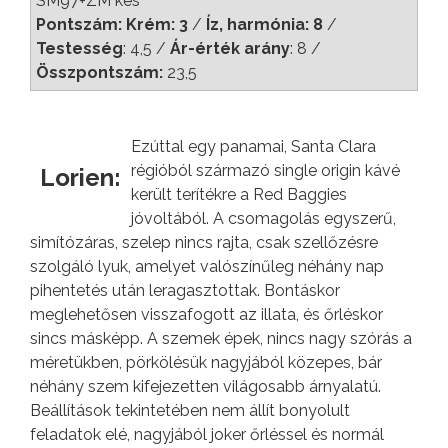
SM97+ZM kés
Pontszám: Krém: 3
/
Íz, harmónia: 8
/
Testesség
: 4,5 /
Ár-érték arány
: 8 /
Összpontszám:
23,5
Ezúttal egy panamai, Santa Clara
régióból származó single origin kávé
Lorien:
került terítékre a Red Baggies
jóvoltából. A csomagolás egyszerű,
simítózáras, szelep nincs rajta, csak szellőzésre
szolgáló lyuk, amelyet valószínűleg néhány nap
pihentetés után leragasztottak. Bontáskor
meglehetősen visszafogott az illata, és őrléskor
sincs másképp. A szemek épek, nincs nagy szórás a
méretükben, pörkölésük nagyjából közepes, bár
néhány szem kifejezetten világosabb árnyalatú.
Beállítások tekintetében nem állít bonyolult
feladatok elé, nagyjából joker őrléssel és normál