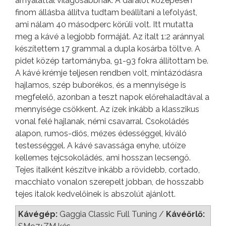
árnyalattal világosabbnak. A darálót közepesen
finom állásba állítva tudtam beállítani a lefolyást,
ami nálam 40 másodperc körüli volt. Itt mutatta
meg a kávé a legjobb formáját. Az italt 1:2 aránnyal
készítettem 17 grammal a dupla kosárba töltve. A
pidet közép tartományba, 91-93 fokra állítottam be.
A kávé krémje teljesen rendben volt, mintázódásra
hajlamos, szép buborékos, és a mennyisége is
megfelelő, azonban a teszt napok előrehaladtával a
mennyisége csökkent. Az ízek inkább a klasszikus
vonal felé hajlanak, némi csavarral. Csokoládés
alapon, rumos-diós, mézes édességgel, kiváló
testességgel. A kávé savassága enyhe, utóíze
kellemes tejcsokoládés, ami hosszan lecsengő.
Tejes italként készítve inkább a rövidebb, cortado,
macchiato vonalon szerepelt jobban, de hosszabb
tejes italok kedvelőinek is abszolút ajánlott.
Kávégép:
Gaggia Classic Full Tuning /
Kávéőrlő: