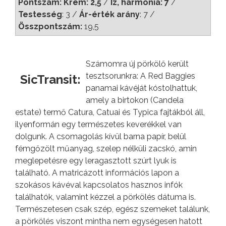
Pontszám: Krém: 2,5
/
Íz, harmónia: 7
/
Testesség
: 3 /
Ár-érték arány
: 7 /
Összpontszám:
19,5
Számomra új pörkölő került
tesztsorunkra: A Red Baggies
SicTransit:
panamai kávéját kóstolhattuk,
amely a birtokon (Candela
estate) termő Catura, Catuai és Typica fajtákból áll,
ilyenformán egy természetes keverékkel van
dolgunk. A csomagolás kívül barna papír, belül
fémgőzölt műanyag, szelep nélküli zacskó, amin
meglepetésre egy leragasztott szúrt lyuk is
található. A matricázott információs lapon a
szokásos kávéval kapcsolatos hasznos infók
találhatók, valamint kézzel a pörkölés dátuma is.
Természetesen csak szép, egész szemeket találunk,
a pörkölés viszont mintha nem egységesen hatott