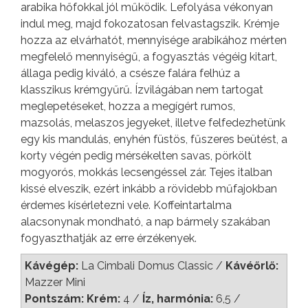
arabika hőfokkal jól működik. Lefolyása vékonyan
indul meg, majd fokozatosan felvastagszik. Krémje
hozza az elvárhatót, mennyisége arabikához mérten
megfelelő mennyiségű, a fogyasztás végéig kitart,
állaga pedig kiváló, a csésze falára felhúz a
klasszikus krémgyűrű. Ízvilágában nem tartogat
meglepetéseket, hozza a megígért rumos,
mazsolás, melaszos jegyeket, illetve felfedezhetünk
egy kis mandulás, enyhén füstös, fűszeres beütést, a
korty végén pedig mérsékelten savas, pörkölt
mogyorós, mokkás lecsengéssel zár. Tejes italban
kissé elveszik, ezért inkább a rövidebb műfajokban
érdemes kísérletezni vele. Koffeintartalma
alacsonynak mondható, a nap bármely szakában
fogyaszthatják az erre érzékenyek.
Kávégép:
La Cimbali Domus Classic /
Kávéőrlő:
Mazzer Mini
Pontszám: Krém:
4 /
Íz, harmónia:
6,5 /