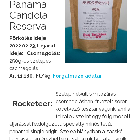
Panama
Candela
Reserva
Pörkölés ideje:
2022.02.23
,
Lejárat
ideje:
,
Csomagolás:
250g-os szelepes
csomagolás
Ár: 11.180.-Ft/kg
,
Forgalmazó adatai
Szelep nélküli, simítózáras
csomagolásban érkezett soron
Rocketeer:
következő tesztanyagunk, ami a
feliratok szerint egy félig mosott
eljárással feldolgozott, specialty minősítésű,
panamai single origin. Szelep hiányában a zacskó
bontása után érezhettem csak a minta illatait, amik