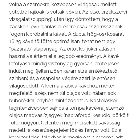
volna a szemekre, közepesen világosak mellett
sötétbe hajlóak is voltak bőven. Az első, érzékszervi
vizsgálat (cupping) után úgy döntöttem, hogy a
zacskón lévő ajánlás ellenére csak eszpresszónak
fogom kipróbálni a kávét. A dupla (16g-os) kosarat
16,2g kávé töltötte optimálisan, tehát nem egy
“pazaraló” alapanyag. Az őrlőt kb. joker álláson
használva értem el a legjobb eredményt. A kávé
lefolyása mindig viszonylag gyorsan, erőteljesen
indult meg, (jellemzően karamellre emlékeztető
színben) és a csapolás végére azért jelentősen
világosodott. A krema arabica kávéhoz mérten
megfelelő, szép, nem túl olajos volt, nálam sok
buborékkal, enyhén mintázódott is. Kóstoláskor
legintenzívebben sajnos a tompa kávékra jellemző
olajos magvas ízjegyek (napraforgó, kesudió, pörkölt
földimogyoró) jelentek meg, mérsékelt savasság
mellett, a keserűsége jelentős és fanyar volt. Ez a
karakter tejes italokban is megjelent / megmaradt,