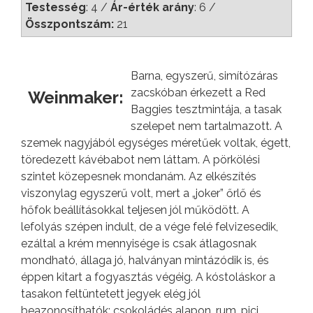
Testesség
: 4 /
Ár-érték arány
: 6 /
Összpontszám:
21
Barna, egyszerű, simítózáras
zacskóban érkezett a Red
Weinmaker:
Baggies tesztmintája, a tasak
szelepet nem tartalmazott. A
szemek nagyjából egységes méretűek voltak, égett,
töredezett kávébabot nem láttam. A pörkölési
szintet közepesnek mondanám. Az elkészítés
viszonylag egyszerű volt, mert a „joker” őrlő és
hőfok beállításokkal teljesen jól működött. A
lefolyás szépen indult, de a vége felé felvizesedik,
ezáltal a krém mennyisége is csak átlagosnak
mondható, állaga jó, halványan mintázódik is, és
éppen kitart a fogyasztás végéig. A kóstoláskor a
tasakon feltüntetett jegyek elég jól
beazonosíthatók: csokoládés alapon, rum, pici