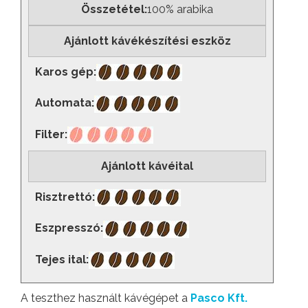
Összetétel:
100% arabika
Ajánlott kávékészítési eszköz
Karos gép:
Automata:
Filter:
Ajánlott kávéital
Risztrettó:
Eszpresszó:
Tejes ital:
A teszthez használt kávégépet a
Pasco Kft.