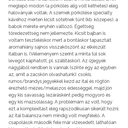
meglepő módon (a pörkölés alig volt kéthetes) elég
haloványak voltak. A szemek pörkölése specialty
kávéhoz mérten kicsit sötétnek tűnt (kb. közepes), a
babok mérete enyhén változó. Égettség,
töredezettség nem jellemezte. Kicsit bajban is
voltam teszteléskor, mert a bontáskor tapasztalt
aromahiány sajnos visszaköszönt az elkészült
italban is. (Véleményem szerint a minta túl sok
levegőt kaphatott, pl. szállításkor). Az ízjegyek
nagyjából rendben is vannak (szinte egy az egyben
az, amit a zacskón olvashatunk): csokis,
rumos/brandys jegyekkel kezd az ital és rögtön
érezhető mézes/melaszos édességgel, majd jön
egy kis savasság, lezárásként pedig mogyoró és
egy kis mazsolásság. A problémám az volt, hogy
ezt a komplexitást elég rapszodikusan sikerült hozni,
az ital balansza nem mindig volt megfelelő. A
csapolások második fele már vizesedett, láthatóan