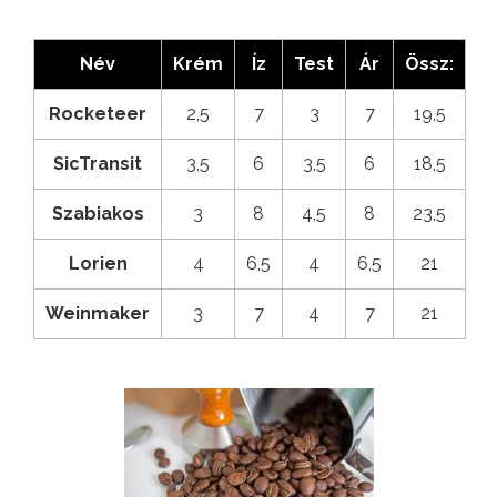
Név
Krém
Íz
Test
Ár
Össz:
Rocketeer
2,5
7
3
7
19,5
SicTransit
3,5
6
3,5
6
18,5
Szabiakos
3
8
4,5
8
23,5
Lorien
4
6,5
4
6,5
21
Weinmaker
3
7
4
7
21