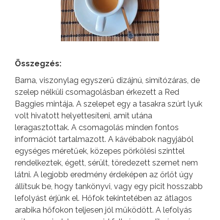
Összegzés:
Barna, viszonylag egyszerű dizájnú, simítózáras, de
szelep nélküli csomagolásban érkezett a Red
Baggies mintája. A szelepet egy a tasakra szúrt lyuk
volt hivatott helyettesíteni, amit utána
leragasztottak. A csomagolás minden fontos
információt tartalmazott. A kávébabok nagyjából
egységes méretűek, közepes pörkölési szinttel
rendelkeztek, égett, sérült, töredezett szemet nem
látni. A legjobb eredmény érdeképen az őrlőt úgy
állítsuk be, hogy tankönyvi, vagy egy picit hosszabb
lefolyást érjünk el. Hőfok tekintetében az átlagos
arabika hőfokon teljesen jól működött. A lefolyás