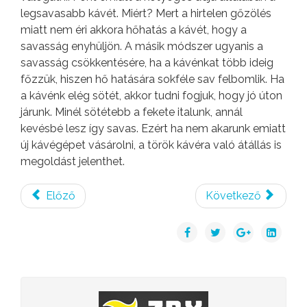
legsavasabb kávét. Miért? Mert a hirtelen gőzölés
miatt nem éri akkora hőhatás a kávét, hogy a
savasság enyhüljön. A másik módszer ugyanis a
savasság csökkentésére, ha a kávénkat több ideig
főzzük, hiszen hő hatására sokféle sav felbomlik. Ha
a kávénk elég sötét, akkor tudni fogjuk, hogy jó úton
járunk. Minél sötétebb a fekete italunk, annál
kevésbé lesz így savas. Ezért ha nem akarunk emiatt
új kávégépet vásárolni, a török kávéra való átállás is
megoldást jelenthet.
Előző
Következő