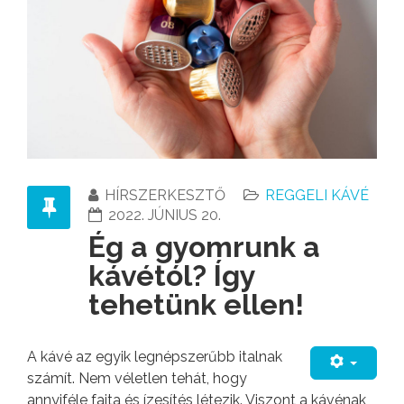
HÍRSZERKESZTŐ
REGGELI KÁVÉ
2022. JÚNIUS 20.
Ég a gyomrunk a
kávétól? Így
tehetünk ellen!
A kávé az egyik legnépszerűbb italnak
számít. Nem véletlen tehát, hogy
annyiféle fajta és ízesítés létezik. Viszont a kávénak