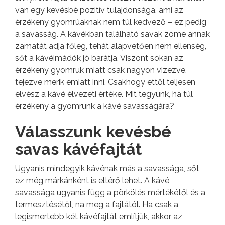
van egy kevésbé pozitív tulajdonsága, ami az
érzékeny gyomrúaknak nem túl kedvező – ez pedig
a savasság. A kávékban található savak zöme annak
zamatát adja főleg, tehát alapvetően nem ellenség,
sőt a kávéimádók jó barátja. Viszont sokan az
érzékeny gyomruk miatt csak nagyon vizezve,
tejezve merik emiatt inni. Csakhogy ettől teljesen
elvész a kávé élvezeti értéke. Mit tegyünk, ha túl
érzékeny a gyomrunk a kávé savasságára?
Válasszunk kevésbé
savas kávéfajtát
Ugyanis mindegyik kávénak más a savassága, sőt
ez még márkánként is eltérő lehet. A kávé
savassága ugyanis függ a pörkölés mértékétől és a
termesztésétől, na meg a fajtától. Ha csak a
legismertebb két kávéfajtát említjük, akkor az