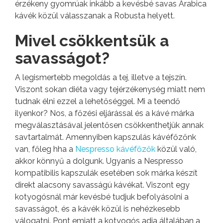
érzékeny gyomrúak inkább a kevésbé savas Arabica
kávék közül válasszanak a Robusta helyett.
Mivel csökkentsük a
savasságot?
A legismertebb megoldás a tej, illetve a tejszín.
Viszont sokan diéta vagy tejérzékenység miatt nem
tudnak élni ezzel a lehetőséggel. Mi a teendő
ilyenkor? Nos, a főzési eljárással és a kávé márka
megválasztásával jelentősen csökkenthetjük annak
savtartalmát. Amennyiben kapszulás kávéfőzőnk
van, főleg hha a
Nespresso kávéfőzők
közül való,
akkor könnyű a dolgunk. Ugyanis a Nespresso
kompatibilis kapszulák esetében sok márka készít
direkt alacsony savasságú kávékat. Viszont egy
kotyogósnál már kevésbé tudjuk befolyásolni a
savasságot, és a kávék közül is nehézkesebb
válogatni. Pont emiatt a kotyogós adja általában a