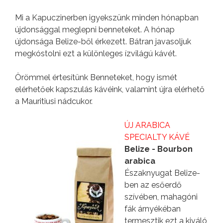
Mi a Kapuczinerben igyekszünk minden hónapban
újdonsággal meglepni benneteket. A hónap
újdonsága Belize-ből érkezett. Bátran javasoljuk
megkóstolni ezt a különleges ízvilágú kávét.
Örömmel értesítünk Benneteket, hogy ismét
elérhetőek kapszulás kávéink, valamint újra elérhető
a Mauritiusi nádcukor.
ÚJ ARABICA
SPECIALTY KÁVÉ
Belize - Bourbon
arabica
Északnyugat Belize-
ben az esőerdő
szívében, mahagóni
fák árnyékéban
termesztik ezt a kiváló