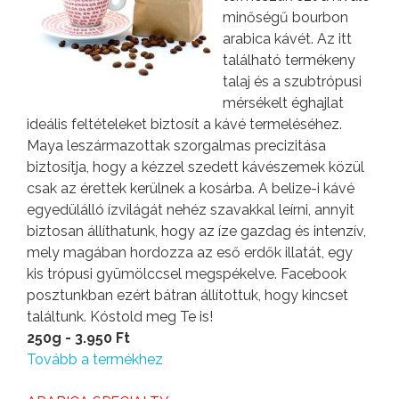
minőségű bourbon
arabica kávét. Az itt
található termékeny
talaj és a szubtrópusi
mérsékelt éghajlat
ideális feltételeket biztosít a kávé termeléséhez.
Maya leszármazottak szorgalmas precizitása
biztosítja, hogy a kézzel szedett kávészemek közül
csak az érettek kerülnek a kosárba. A belize-i kávé
egyedülálló ízvilágát nehéz szavakkal leírni, annyit
biztosan állíthatunk, hogy az íze gazdag és intenzív,
mely magában hordozza az eső erdők illatát, egy
kis trópusi gyümölccsel megspékelve. Facebook
posztunkban ezért bátran állítottuk, hogy kincset
találtunk. Kóstold meg Te is!
250g - 3.950 Ft
Tovább a termékhez