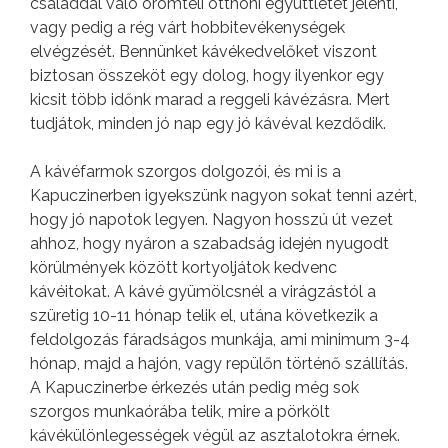
családdal való örömteli otthoni együttlétet jelenti,
vagy pedig a rég várt hobbitevékenységek
elvégzését. Bennünket kávékedvelőket viszont
biztosan összeköt egy dolog, hogy ilyenkor egy
kicsit több időnk marad a reggeli kávézásra. Mert
tudjátok, minden jó nap egy jó kávéval kezdődik.
A kávéfarmok szorgos dolgozói, és mi is a
Kapuczinerben igyekszünk nagyon sokat tenni azért,
hogy jó napotok legyen. Nagyon hosszú út vezet
ahhoz, hogy nyáron a szabadság idején nyugodt
körülmények között kortyoljátok kedvenc
kávéitokat. A kávé gyümölcsnél a virágzástól a
szüretig 10-11 hónap telik el, utána következik a
feldolgozás fáradságos munkája, ami minimum 3-4
hónap, majd a hajón, vagy repülőn történő szállítás.
A Kapuczinerbe érkezés után pedig még sok
szorgos munkaórába telik, mire a pörkölt
kávékülönlegességek végül az asztalotokra érnek.