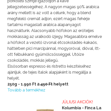
pörkölési szintje igazodjon a kávé
jellegzetességéhez. A nagyon magas 90% arabica
arány mellett is az volt a célunk, hogy a blend
megfelelő cremát adjon, ezért magas fehérje
tartalmú magaslati arabica alapanyagot
használtunk. Alacsonyabb hőfokon az erőteljes
mokkásság az uralkodó ízjegy. Magasabbra emelve
a hőfokot a vezető ízvonal étcsokoládés-kakaós,
háttérben pici marcipánnal, mogyoróval, dióval, itt-
ott felbukkanó gyümölcsösséggel. Utóíze
csokoládés, mokkás jellegű.
Elsősorban espresso és ristretto készítéséhez
ajánljuk, de tejes italok alapjaként is megállja a
helyét.
250g - 1.990 Ft
2.450 Ft
helyett
Tovább a termékhez
JÚLIUSI AKCIÓK!
Kolumbia - Finca La