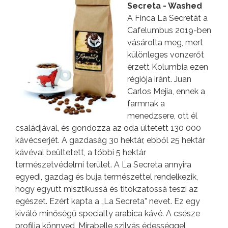
Secreta - Washed
A Finca La Secretát a
Cafelumbus 2019-ben
vásárolta meg, mert
különleges vonzerőt
érzett Kolumbia ezen
régiója iránt. Juan
Carlos Mejia, ennek a
farmnak a
menedzsere, ott él
családjával, és gondozza az oda ültetett 130 000
kávécserjét. A gazdaság 30 hektár, ebből 25 hektár
kávéval beültetett, a többi 5 hektár
természetvédelmi terület. A La Secreta annyira
egyedi, gazdag és buja természettel rendelkezik,
hogy együtt misztikussá és titokzatossá teszi az
egészet. Ezért kapta a „La Secreta” nevet. Ez egy
kiváló minőségű specialty arabica kávé. A csésze
profilja könnyed, Mirabelle szilvás édességgel,