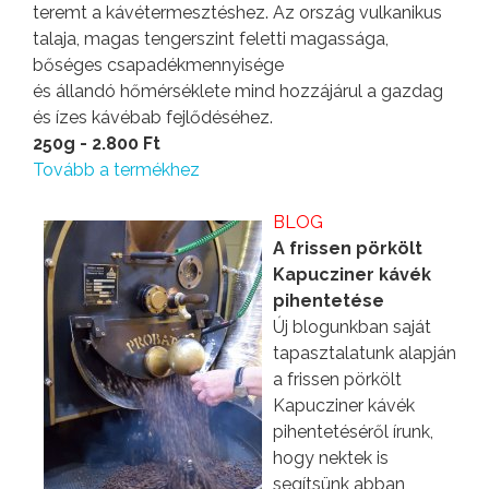
teremt a kávétermesztéshez. Az ország vulkanikus
talaja, magas tengerszint feletti magassága,
bőséges csapadékmennyisége
és állandó hőmérséklete mind hozzájárul a gazdag
és ízes kávébab fejlődéséhez.
250g - 2.800 Ft
Tovább a termékhez
BLOG
A frissen pörkölt
Kapucziner kávék
pihentetése
Új blogunkban saját
tapasztalatunk alapján
a frissen pörkölt
Kapucziner kávék
pihentetéséről írunk,
hogy nektek is
segítsünk abban,