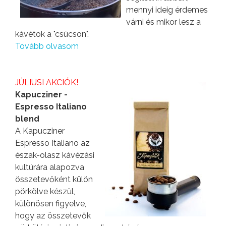
mennyi ideig érdemes
várni és mikor lesz a
kávétok a "csúcson".
Tovább olvasom
JÚLIUSI AKCIÓK!
Kapucziner -
Espresso Italiano
blend
A Kapucziner
Espresso Italiano az
észak-olasz kávézási
kultúrára alapozva
összetevőként külön
pörkölve készül,
különösen figyelve,
hogy az összetevők