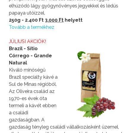
elhúzódó lágy gyógynövényes jegyekkel és lédús
papaya utóízzel.
250g - 2.400 Ft
3.000 Ft
helyett
Tovább a termékhez
JÚLIUSI AKCIÓK!
Brazil - Sítio
Córrego - Grande
Natural
Kiváló minőségű
Brazil specialty kávé a
Sul de Minas régióból.
Az Oliveira család az
1970-es évek óta
termeli a kávét ebben
a családi
gazdaságban. A
gazdaság tényleg családi vállalkozásként üzemel,