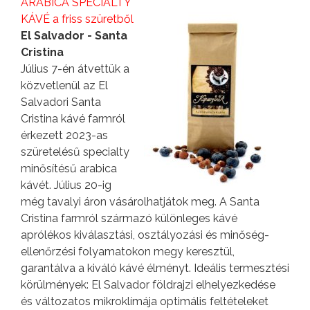
ARABICA SPECIALTY
KÁVÉ a friss szüretből
El Salvador - Santa
Cristina
Július 7-én átvettük a
közvetlenül az El
Salvadori Santa
Cristina kávé farmról
érkezett 2023-as
szüretelésű specialty
minősítésű arabica
kávét. Július 20-ig
még tavalyi áron vásárolhatjátok meg. A Santa
Cristina farmról származó különleges kávé
aprólékos kiválasztási, osztályozási és minőség-
ellenőrzési folyamatokon megy keresztül,
garantálva a kiváló kávé élményt. Ideális termesztési
körülmények: El Salvador földrajzi elhelyezkedése
és változatos mikroklímája optimális feltételeket