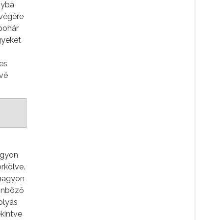
nyba
 végére
 pohár
gyeket
es
ávé
agyon
rkölve.
 nagyon
lönböző
olyás
kintve