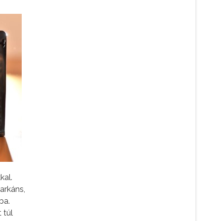
kal.
arkáns,
ba.
 túl