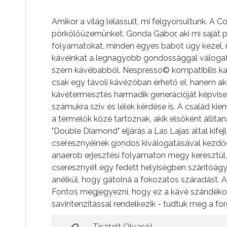
Amikor a világ lelassult, mi felgyorsultunk. A
pörkölőüzemünket. Gonda Gábor, aki mi saját pö
folyamatokat, minden egyes babot úgy kezel, m
kávéinkat a legnagyobb gondossággal válogatj
szem kávébabból. Nespresso© kompatibilis kap
csak egy távoli kávézóban érhető el, hanem ak
kávétermesztés harmadik generációját képvise
számukra szív és lélek kérdése is. A család ki
a termelők közé tartoznak, akik elsőként állít
"Double Diamond" eljárás a Las Lajas által kife
cseresznyéinek gondos kiválogatásával kezdődik
anaerob erjesztési folyamaton megy keresztül, a
cseresznyét egy fedett helyiségben szárítóágya
anélkül, hogy gátolná a fokozatos száradást.
Fontos megjegyezni, hogy ez a kávé szándéko
savintenzitással rendelkezik - tudtuk meg a fo
Tisztelt Olvasó!