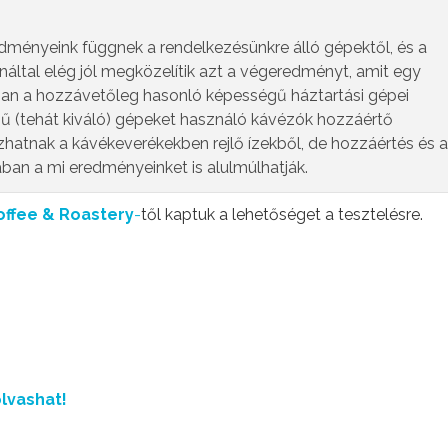
edményeink függnek a rendelkezésünkre álló gépektől, és a
náltal elég jól megközelítik azt a végeredményt, amit egy
ban a hozzávetőleg hasonló képességű háztartási gépei
ű (tehát kiváló) gépeket használó kávézók hozzáértő
zhatnak a kávékeverékekben rejlő ízekből, de hozzáértés és a
ában a mi eredményeinket is alulmúlhatják.
offee & Roastery
-
től kaptuk a lehetőséget a tesztelésre.
lvashat!