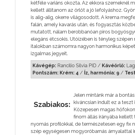
kétféle variáns okozta. Az ekkora szemeknél 
kellett állítanom az őrlőt a jó lefolyáshoz. G
is alig-alig, okerre világosodott. A krema meg
falán, amely kavarás után, és fogyasztás közben
mutatott, nálam berobbanóan piros bogyósgy
elegáns étcsokis. Utóízében is tényleg szépen
italokban számomra nagyon harmonikus képet m
izgalmas jegyeit.
Kávégép:
Rancilio Silvia PID /
Kávéőrlő:
Lago
Pontszám: Krém: 4
/
Íz, harmónia: 9
/
Tes
Jelen mintánk már a bontás
kíváncsian indult ez a tesz
Szabiakos:
Közepesen magas hőfokon (
finom állás irányába kellett
nyomás profilokkal, de természetesen egy fix 
szép egységesen mogyoróbarnás árnyalattal in