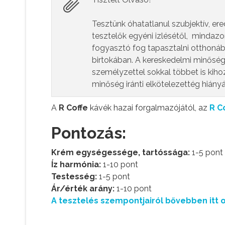
Tesztünk óhatatlanul szubjektív, er
tesztelők egyéni izlésétől, mindazo
fogyasztó fog tapasztalni otthoná
birtokában. A kereskedelmi minőség
személyzettel sokkal többet is kiho
minőség iránti elkötelezettég hiány
A
R Coffe
kávék hazai forgalmazójától, az
R C
Pontozás:
Krém egységessége, tartóssága:
1-5 pont
Íz harmónia:
1-10 pont
Testesség:
1-5 pont
Ár/érték arány:
1-10 pont
A tesztelés szempontjairól bővebben itt o