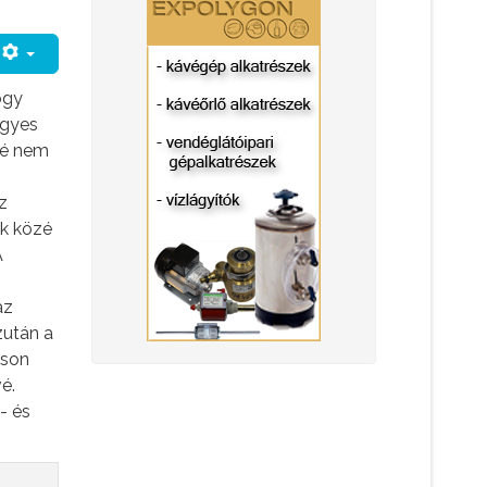
ogy
egyes
vé nem
z
ok közé
A
az
zután a
tson
é.
- és