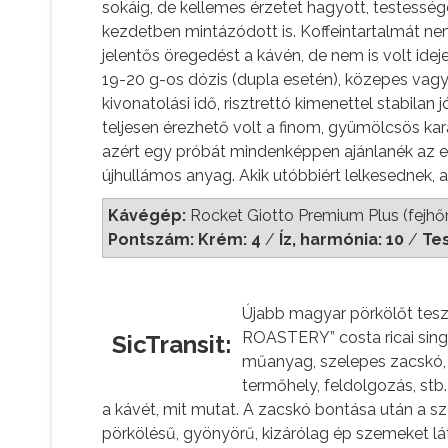
sokáig, de kellemes érzetet hagyott, testességé
kezdetben mintázódott is. Koffeintartalmát n
jelentős öregedést a kávén, de nem is volt idej
19-20 g-os dózis (dupla esetén), közepes va
kivonatolási idő, risztrettó kimenettel stabilan 
teljesen érezhető volt a finom, gyümölcsös ka
azért egy próbát mindenképpen ajánlanék az et
újhullámos anyag. Akik utóbbiért lelkesednek,
Kávégép:
Rocket Giotto Premium Plus (fejh
Pontszám: Krém: 4
/
Íz, harmónia: 10
/
Te
Újabb magyar pörkölőt tesz
ROASTERY” costa ricai singl
SicTransit:
műanyag, szelepes zacskó, a
termőhely, feldolgozás, stb
a kávét, mit mutat. A zacskó bontása után a 
pörkölésű, gyönyörű, kizárólag ép szemeket lát