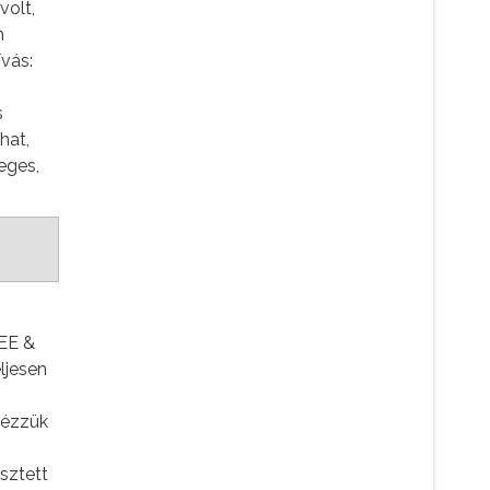
volt,
m
ívás:
s
hat,
eges,
FEE &
ljesen
nézzük
sztett