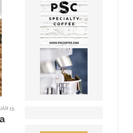
UÁR 15.
ca