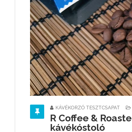
KÁVÉKORZÓ TESZTCSAPAT
R Coffee & Roast
kávékóstoló