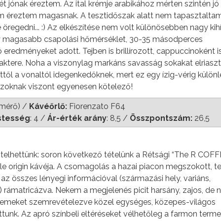
t jónak éreztem. Az ital krémje arabikához mérten szintén jó 
em éreztem magasnak. A tesztidőszak alatt nem tapasztalta
e öregedni... :) Az elkészítése nem volt különösebben nagy kih
gy magasabb csapolási hőmérséklet, 30-35 másodperces
jó eredményeket adott. Tejben is brillírozott, cappuccinoként i
raktere. Noha a viszonylag markáns savasság sokakat elriaszt
től a vonaltól idegenkedőknek, mert ez egy ízig-vérig különl
 azoknak viszont egyenesen kötelező!
őmérő) /
Kávéőrlő:
Fiorenzato F64
stesség
: 4 /
Ár-érték arány
: 8,5 /
Összpontszám:
26,5
telhettünk: soron következő tételünk a Rétsági “The R COF
e origin kávéja. A csomagolás a hazai piacon megszokott, te
z összes lényegi információval (származási hely, variáns,
.) rámatricázva. Nekem a megjelenés picit harsány, zajos, de 
szemeket szemrevételezve közel egységes, közepes-világos
tunk. Az apró színbeli eltéréseket vélhetőleg a farmon terme