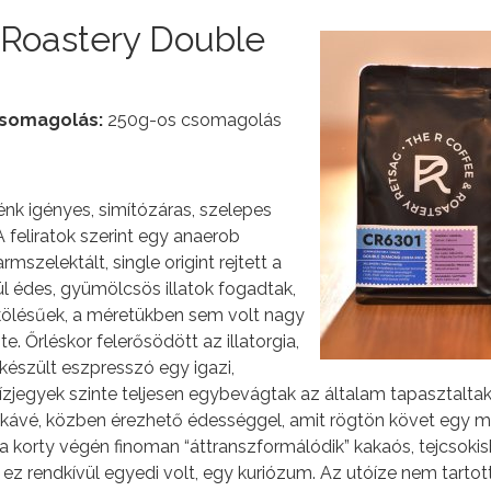
& Roastery Double
somagolás:
250g-os csomagolás
nk igényes, simítózáras, szelepes
feliratok szerint egy anaerob
rmszelektált, single origint rejtett a
l édes, gyümölcsös illatok fogadtak,
kölésűek, a méretükben sem volt nagy
. Őrléskor felerősödött az illatorgia,
lkészült eszpresszó egy igazi,
zjegyek szinte teljesen egybevágtak az általam tapasztaltak
 kávé, közben érezhető édességgel, amit rögtön követ egy m
a korty végén finoman “áttranszformálódik” kakaós, tejcsokis
 rendkívül egyedi volt, egy kuriózum. Az utóíze nem tartott