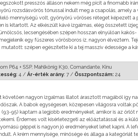
megszokott presszós álláson nekem még picit a finomabb irá
yönyörű rozsdásvörös tónussal indult meg a csapolás, amely a
felelő mennyiségű volt, gyönyörű vöröses réteget képezett a
 is kitartott. Az elkészült kávé izgalmas, elég összetett ízje
ümölcsös, lecsengésében szépen hosszan elnyúlóan kakós-
 megjelenik egy fűszeres vörösboros íz, nagyon élveztem. Tej
utatott: szépen egészítette ki a tej masszív édessége a k
m P64 + SSP, Mahlkönig K30, Comandante, Kinu
tesség
: 4 /
Ár-érték arány
: 7 /
Összpontszám:
24
t követően nagyon izgalmas illatot árasztott magából így n
t időszak. A babok egységesen, közepesen világosra voltak pö
93-95) kaptam a legjobb eredményeket, amikor is az őrlőt
 tekerni. Érdemes volt kísérletezgeti az előáztatással és a kü
nyomású géppel is nagyon jó eredményeket lehet kapni. A lef
dult. A krém mennyisége, minősége és állaga a kategóriát te