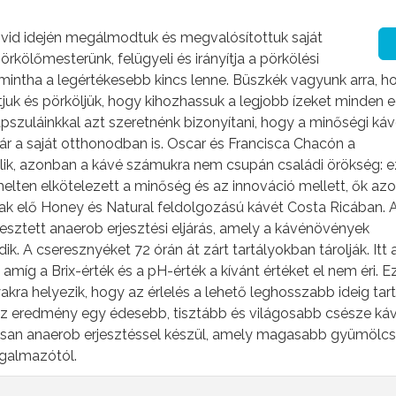
 Covid idején megálmodtuk és megvalósítottuk saját
rkölőmesterünk, felügyeli és irányítja a pörkölési
intha a legértékesebb kincs lenne. Büszkék vagyunk arra, h
uk és pörköljük, hogy kihozhassuk a legjobb ízeket minden 
szuláinkkal azt szeretnénk bizonyítani, hogy a minőségi ká
ár a saját otthonodban is. Oscar és Francisca Chacón a
lik, azonban a kávé számukra nem csupán családi örökség: e
emelten elkötelezett a minőség és az innováció mellett, ők az
anak elő Honey és Natural feldolgozású kávét Costa Ricában. 
jlesztett anaerob erjesztési eljárás, amely a kávénövények
. A cseresznyéket 72 órán át zárt tartályokban tárolják. Itt 
míg a Brix-érték és a pH-érték a kívánt értéket el nem éri. E
kra helyezik, hogy az érlelés a lehető leghosszabb ideig tar
 Az eredmény egy édesebb, tisztább és világosabb csésze káv
san anaerob erjesztéssel készül, amely magasabb gyümölcs
rgalmazótól.