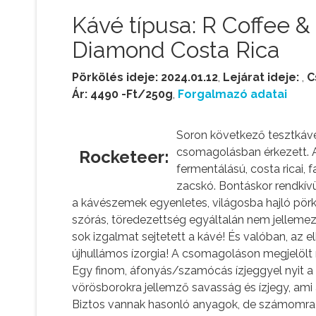
Kávé típusa: R Coffee 
Diamond Costa Rica
Pörkölés ideje: 2024.01.12
,
Lejárat ideje:
,
C
Ár: 4490 -Ft/250g
,
Forgalmazó adatai
Soron következő tesztkávé
csomagolásban érkezett. A 
Rocketeer:
fermentálású, costa ricai, fa
zacskó. Bontáskor rendkívü
a kávészemek egyenletes, világosba hajló pör
szórás, töredezettség egyáltalán nem jellemezte
sok izgalmat sejtetett a kávé! És valóban, az e
újhullámos ízorgia! A csomagoláson megjelölt í
Egy finom, áfonyás/szamócás ízjeggyel nyit a
vörösborokra jellemző savasság és ízjegy, ami 
Biztos vannak hasonló anyagok, de számomra ez