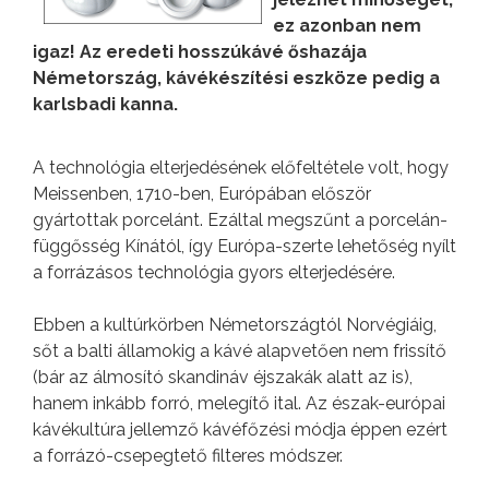
ez azonban nem
igaz! Az eredeti hosszúkávé őshazája
Németország, kávékészítési eszköze pedig a
karlsbadi kanna.
A technológia elterjedésének előfeltétele volt, hogy
Meissenben, 1710-ben, Európában először
gyártottak porcelánt. Ezáltal megszűnt a porcelán-
függősség Kínától, így Európa-szerte lehetőség nyílt
a forrázásos technológia gyors elterjedésére.
Ebben a kultúrkörben Németországtól Norvégiáig,
sőt a balti államokig a kávé alapvetően nem frissítő
(bár az álmosító skandináv éjszakák alatt az is),
hanem inkább forró, melegítő ital. Az észak-európai
kávékultúra jellemző kávéfőzési módja éppen ezért
a forrázó-csepegtető filteres módszer.