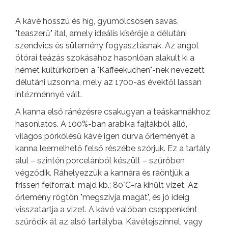
A kávé hosszú és híg, gyümölcsösen savas,
"teaszerű" ital, amely ideális kísérője a délutáni
szendvics és sütemény fogyasztásnak. Az angol
ötórai teázás szokásához hasonlóan alakult ki a
német kultúrkörben a "Kaffeekuchen"-nek nevezett
délutáni uzsonna, mely az 1700-as évektől lassan
intézménnyé vált.
A kanna első ránézésre csakugyan a teáskannákhoz
hasonlatos. A 100%-ban arabika fajtákból álló,
világos pörkölésű kávé igen durva őrleményét a
kanna leemelhető felső részébe szórjuk. Ez a tartály
alul – szintén porcelánból készült – szűrőben
végződik. Ráhelyezzük a kannára és ráöntjük a
frissen felforralt, majd kb.: 80°C-ra kihűlt vizet. Az
őrlemény rögtön "megszívja magát", és jó ideig
visszatartja a vizet. A kávé valóban cseppenként
szűrődik át az alsó tartályba. Kávétejszínnel, vagy