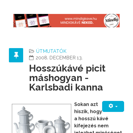
ÚTMUTATÓK
2008. DECEMBER 13.
Hosszúkávé picit
máshogyan -
Karlsbadi kanna
Sokan azt
hiszik, hogy
a hosszú kávé
kifejezés nem
jelezhet minőséget,