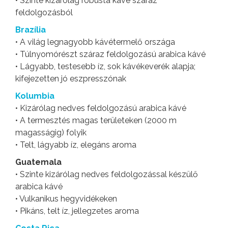
• Szinte kizárólag robusta kávé száraz
feldolgozásból
Brazília
• A világ legnagyobb kávétermelő országa
• Túlnyomórészt száraz feldolgozású arabica kávé
• Lágyabb, testesebb íz, sok kávékeverék alapja;
kifejezetten jó eszpresszónak
Kolumbia
• Kizárólag nedves feldolgozású arabica kávé
• A termesztés magas területeken (2000 m
magasságig) folyik
• Telt, lágyabb íz, elegáns aroma
Guatemala
• Szinte kizárólag nedves feldolgozással készülő
arabica kávé
• Vulkanikus hegyvidékeken
• Pikáns, telt íz, jellegzetes aroma