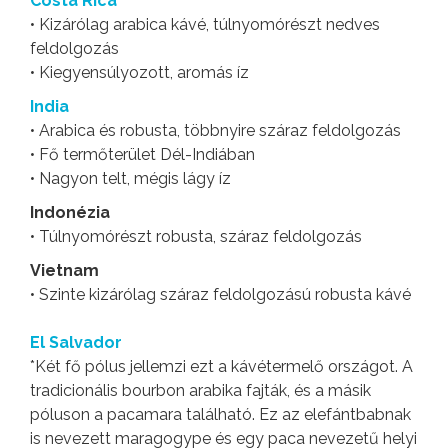
Costa Rica
• Kizárólag arabica kávé, túlnyomórészt nedves
feldolgozás
• Kiegyensúlyozott, aromás íz
India
• Arabica és robusta, többnyire száraz feldolgozás
• Fő termőterület Dél-Indiában
• Nagyon telt, mégis lágy íz
Indonézia
• Túlnyomórészt robusta, száraz feldolgozás
Vietnam
• Szinte kizárólag száraz feldolgozású robusta kávé
El Salvador
*Két fő pólus jellemzi ezt a kávétermelő országot. A
tradicionális bourbon arabika fajták, és a másik
póluson a pacamara található. Ez az elefántbabnak
is nevezett maragogype és egy paca nevezetű helyi