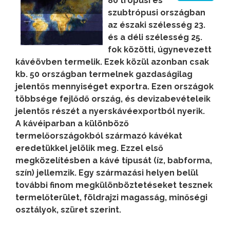
80 trópusi és
szubtrópusi országban
az északi szélesség 23.
és a déli szélesség 25.
fok közötti, úgynevezett
kávéövben termelik. Ezek közül azonban csak
kb. 50 országban termelnek gazdaságilag
jelentős mennyiséget exportra. Ezen országok
többsége fejlődő ország, és devizabevételeik
jelentős részét a nyerskávéexportból nyerik.
A kávéiparban a különböző
termelőországokból származó kávékat
eredetükkel jelölik meg. Ezzel első
megközelítésben a kávé típusát (íz, babforma,
szín) jellemzik. Egy származási helyen belül
további finom megkülönböztetéseket tesznek
termelőterület, földrajzi magasság, minőségi
osztályok, szüret szerint.