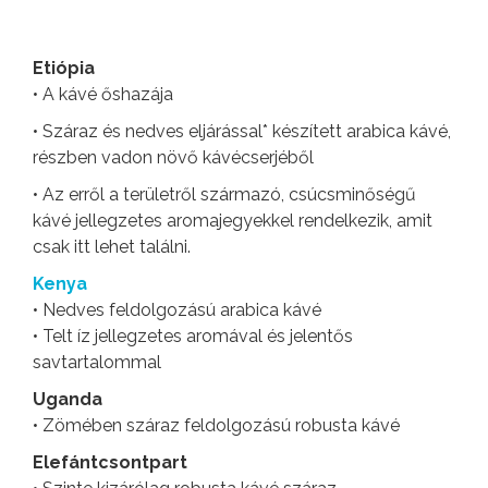
Etiópia
• A kávé őshazája
• Száraz és nedves eljárással* készített arabica kávé,
részben vadon növő kávécserjéből
• Az erről a területről származó, csúcsminőségű
kávé jellegzetes aromajegyekkel rendelkezik, amit
csak itt lehet találni.
Kenya
• Nedves feldolgozású arabica kávé
• Telt íz jellegzetes aromával és jelentős
savtartalommal
Uganda
• Zömében száraz feldolgozású robusta kávé
Elefántcsontpart