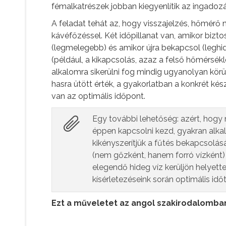
fémalkatrészek jobban kiegyenlítik az ingadoz
A feladat tehát az, hogy visszajelzés, hőmérő 
kávéfőzéssel. Két időpillanat van, amikor bizt
(legmelegebb) és amikor újra bekapcsol (leghi
(például, a kikapcsolás, azaz a felső hőmérsék
alkalomra sikerülni fog mindig ugyanolyan körül
hasra ütött érték, a gyakorlatban a konkrét kész
van az optimális időpont.
Egy további lehetőség: azért, hogy n
éppen kapcsolni kezd, gyakran alka
kikényszerítjük a fűtés bekapcsolá
(nem gőzként, hanem forró vízként)
elegendő hideg víz kerüljön helyett
kísérletezéseink során optimális idő
Ezt a műveletet az angol szakirodalomb