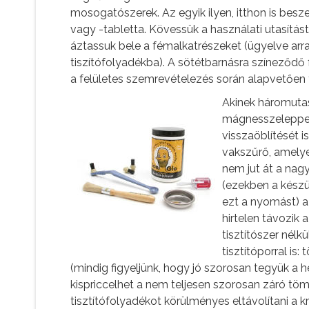
mosogatószerek. Az egyik ilyen, itthon is besz
vagy -tabletta. Kövessük a használati utasítást
áztassuk bele a fémalkatrészeket (ügyelve arr
tiszítófolyadékba). A sötétbarnásra színeződő 
a felületes szemrevételezés során alapvetően t
Akinek háromuta
mágnesszeleppel 
visszaöblítését i
vakszűrő, amelye
nem jut át a nag
(ezekben a készü
ezt a nyomást) a 
hirtelen távozik 
tisztítószer nélk
tisztítóporral is
(mindig figyeljünk, hogy jó szorosan tegyük a h
kispriccelhet a nem teljesen szorosan záró tömí
tisztítófolyadékot körülményes eltávolítani a kr