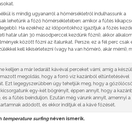
ásokat.
nélkül is mindig ugyanarról a hőmérsékletről indulhassunk a
osak lehetünk a főző hőmérsékletében: amikor a fűtés kikapcs
degebb). Ha ezekhez az időpontokhoz igazítjuk a főzés kezd
leti határ után 30 másodperccel kezdünk főzni), akkor alkalom
mények között főzni az italunkat. Persze, ez a fél perc csak
ülékkel kell kikísérletezni (vagy ha van hőmérő, akár mérni), 
e kelljen a már ledarált kávéval perceket várni, amíg a készü
lmazott megoldás, hogy a forró víz kazánból eltüntetésével
sát. Ezt legegyszerűbben úgy tehetjük meg, hogy a gőzölőcs
 kicsorgatunk egy-két bögrényit, éppen annyit, hogy a kazán
e, és a fűtés beinduljon. Ezután még várunk annyit, amennyi a
tartamnak adódott, és ekkor indítjuk el a kávé főzését.
an
temperature surfing
néven ismerik.