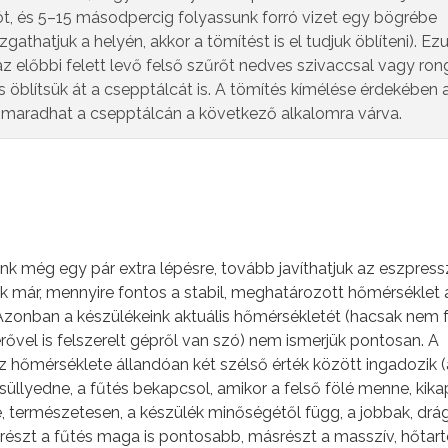
rtót, és 5–15 másodpercig folyassunk forró vizet egy bögrébe
thatjuk a helyén, akkor a tömítést is el tudjuk öblíteni). Ez
 az előbbi felett levő felső szűrőt nedves szivaccsal vagy ro
és öblítsük át a csepptálcát is. A tömítés kímélése érdekében 
, maradhat a csepptálcán a következő alkalomra várva.
k még egy pár extra lépésre, tovább javíthatjuk az eszpres
k már, mennyire fontos a stabil, meghatározott hőmérséklet 
zonban a készülékeink aktuális hőmérsékletét (hacsak nem 
rővel is felszerelt gépről van szó) nem ismerjük pontosan. A
z hőmérséklete állandóan két szélső érték között ingadozik 
 süllyedne, a fűtés bekapcsol, amikor a felső fölé menne, kika
, természetesen, a készülék minőségétől függ, a jobbak, dr
részt a fűtés maga is pontosabb, másrészt a masszív, hőtar