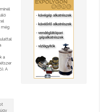
 minél
káló
zel
de még
ulattal
a
k a
kétszer
ő). A
s
ot
 úgy