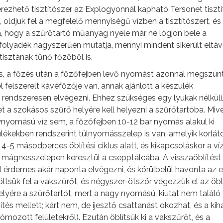
erezhető tisztítószer az Explogyonnál kapható Tersonet tiszt
, oldjuk fel a megfelelő mennyiségű vízben a tisztítószert, és
a, hogy a szűrőtartó műanyag nyele már ne lógjon bele a
folyadék nagyszerűen mutatja, mennyi mindent sikerült eltávo
isztának tűnő főzőből is.
s, a főzés után a főzőfejben levő nyomást azonnal megszün
felszerelt kávéfőzője van, annak ajánlott a készülék
s rendszeresen elvégezni. Ehhez szükséges egy lyukak nélküli,
t a szokásos szűrő helyére kell helyezni a szűrőtartóba. Miv
ynyomású víz sem, a főzőfejben 10-12 bar nyomás alakul ki
lékekben rendszerint túlnyomásszelep is van, amelyik korlá
4-5 másodperces öblítési ciklus alatt, és kikapcsoláskor a ví
a mágnesszelepen keresztül a csepptálcába. A visszaöblítést 
ül érdemes akár naponta elvégezni, és körülbelül havonta az e
: töltsük fel a vakszűrőt, és négyszer-ötször végezzük el az öbl
elyére a szűrőtartót, mert a nagy nyomású, kiutat nem találó 
tés mellett; kárt nem, de ijesztő csattanást okozhat, és a ki
ómozott felületekről). Ezután öblítsük ki a vakszűrőt, és a