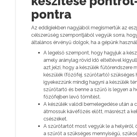
készítése pontról
pontra
Az eddigiekben nagyjából megismertük az eszpr
célszerűség szempontjából vegyük sorra, hogyan 
általános érvényű dolgok, ha a gépünk használati
A legelső szempont, hogy hagyjuk a kész
amely aránylag rövid idő elteltével kigyu
azt jelzi, hogy a készülék fűtőrendszere 
készülék (főzőfej, szűrőtartó) szükséges 
igyekezzünk mindig hagyni a készülék t
szűrőtartó és benne a szűrő is legyen a he
főzőfejben levő tömítést.
A készülék valódi bemelegedése után a c
átmossuk kávéfőzés előtt, másrészt a kell
csészéket.
A szűrőtartót most vegyük le a helyéről, ö
a szűrőt a szükséges mennyiségű, szüksé