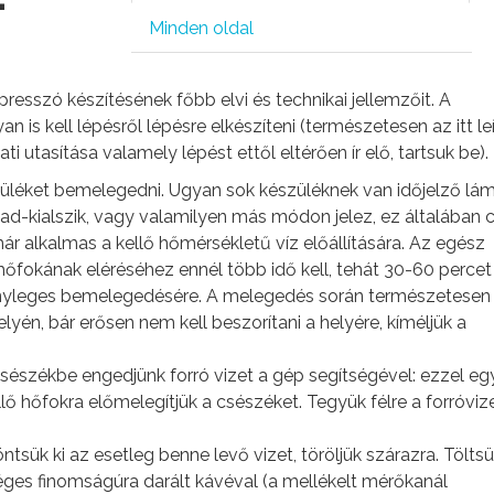
-
Minden oldal
esszó készítésének főbb elvi és technikai jellemzőit. A
is kell lépésről lépésre elkészíteni (természetesen az itt leí
 utasítása valamely lépést ettől eltérően ír elő, tartsuk be).
üléket bemelegedni. Ugyan sok készüléknek van időjelző lám
llad-kialszik, vagy valamilyen más módon jelez, ez általában 
már alkalmas a kellő hőmérsékletű víz előállítására. Az egész
hőfokának eléréséhez ennél több idő kell, tehát 30-60 percet
ényleges bemelegedésére. A melegedés során természetesen
lyén, bár erősen nem kell beszorítani a helyére, kíméljük a
sészékbe engedjünk forró vizet a gép segítségével: ezzel eg
ő hőfokra előmelegítjük a csészéket. Tegyük félre a forróviz
ntsük ki az esetleg benne levő vizet, töröljük szárazra. Tölt
ges finomságúra darált kávéval (a mellékelt mérőkanál