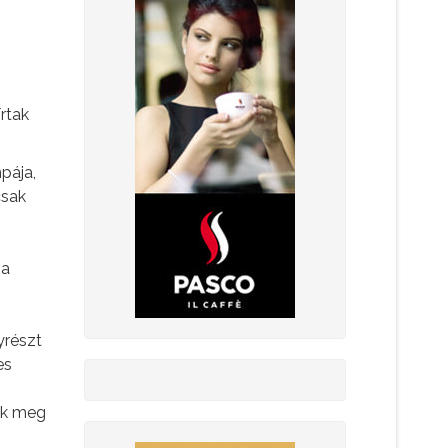
rtak
pája,
csak
 a
yrészt
es
sük meg