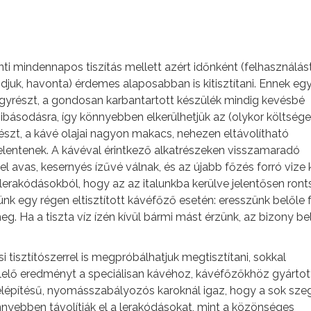
ti mindennapos tiszítás mellett azért időnként (felhasználást
juk, havonta) érdemes alaposabban is kitisztítani. Ennek eg
egyrészt, a gondosan karbantartott készülék mindig kevésbé
básodásra, így könnyebben elkerülhetjük az (olykor költsége
részt, a kávé olajai nagyon makacs, nehezen eltávolítható
lentenek. A kávéval érintkező alkatrészeken visszamaradó
l avas, kesernyés ízűvé válnak, és az újabb főzés forró vize 
 lerakódásokból, hogy az az italunkba kerülve jelentősen ron
 egy régen eltisztított kávéfőző esetén: eresszünk belőle 
eg. Ha a tiszta víz ízén kívül bármi mást érzünk, az bizony be
si tisztítószerrel is megpróbálhatjuk megtisztítani, sokkal
elő eredményt a speciálisan kávéhoz, kávéfőzőkhöz gyártot
felépítésű, nyomásszabályozós karoknál igaz, hogy a sok szeg
nnyebben távolítják el a lerakódásokat, mint a közönséges