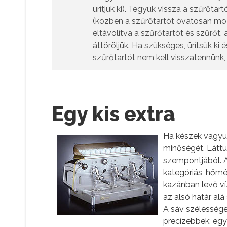
ürítjük ki). Tegyük vissza a szűrőta
(közben a szűrőtartót óvatosan mozga
eltávolítva a szűrőtartót és szűrőt,
áttöröljük. Ha szükséges, ürítsük ki 
szűrőtartót nem kell visszatennünk
Egy kis extra
Ha készek vagyun
minőségét. Láttu
szempontjából. A
kategóriás, hőmé
kazánban levő ví
az alsó határ alá
A sáv szélessége
precízebbek; egy