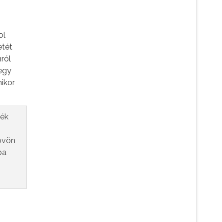
ol
etét
ról
 egy
mikor
lék
övön
ba