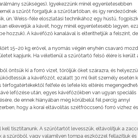
darálmány szükséges). Igyekezzünk minél egyenletesebben
ernél a szűrőt forgatjuk a szűrőtartóban, és így rendeződnek
 ún. Weiss-féle eloszlatási technikához egy hústű, fogpisz
san elkeverjük a kávét, hogy minél egyenletesebb legyen, ez
tbe hozzuk). A kávéfőző kanalával is elteríthetjük a felszínt, 
előírt 15–20 kg erővel, a nyomás végén enyhén csavaró mozd
ületet kapjunk. Ha véletlenül a szűrőtartó felső élére is került 
ől öntsük ki a forró vizet, töröljük őket szárazra, és helyezzü
működtessük a kávéfőzőt, ezalatt 30 ml (két személy esetén 
 térfogatértékektől felfele és lefele kis eltérés megengedhet
kávé lefőzése után, egyes kávéfőzőkben van ugyan speciális
sére, de ennek hiányában még körülbelül fél percig annyi
ben, hogy a korai eltávolítás szétfröccsenő forró vízhez é
kell tisztítanunk. A szűrőtartót levesszük, eltávolítjuk a zacc
k a szűrőből, vagy valamilyen tompa eszközzel fellazítjuk és