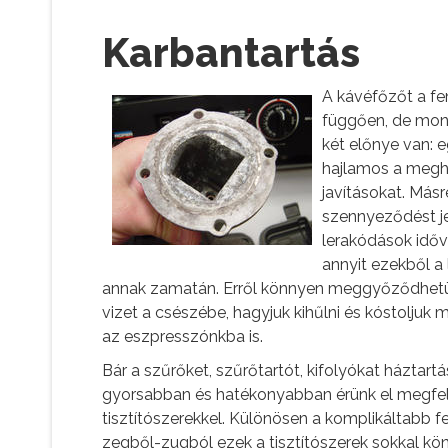
Karbantartás
A kávéfőzőt a fen
függően, de mond
két előnye van: 
hajlamos a meghi
javításokat. Más
szennyeződést je
lerakódások időve
annyit ezekből a
annak zamatán. Erről könnyen meggyőződhetünk
vizet a csészébe, hagyjuk kihűlni és kóstoljuk m
az eszpresszónkba is.
Bár a szűrőket, szűrőtartót, kifolyókat háztartá
gyorsabban és hatékonyabban érünk el megfel
tisztítószerekkel. Különösen a komplikáltabb 
zegből-zugból ezek a tisztítószerek sokkal kö