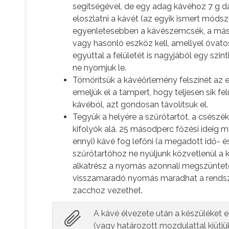
segítségével, de egy adag kávéhoz 7 g 
eloszlatni a kávét (az egyik ismert módsz
egyenletesebben a kávészemcsék, a másik,
vagy hasonló eszköz kell, amellyel óvato
egyúttal a felületét is nagyjából egy szin
ne nyomjuk le.
Tömörítsük a kávéőrlemény felszínét az 
emeljük el a tampert, hogy teljesen sík fel
kávéból, azt gondosan távolítsuk el.
Tegyük a helyére a szűrőtartót, a csészékb
kifolyók alá. 25 másodperc főzési ideig 
ennyi) kávé fog lefőni (a megadott idő- és
szűrőtartóhoz ne nyúljunk közvetlenül a 
alkatrész a nyomás azonnali megszünteté
visszamaradó nyomás maradhat a rendszer
zacchoz vezethet.
A kávé élvezete után a készüléket el 
(vagy határozott mozdulattal kiütjü