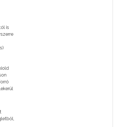
ól is
yszerre
s)
kiold
tson
forró
lekerül
t
letből,