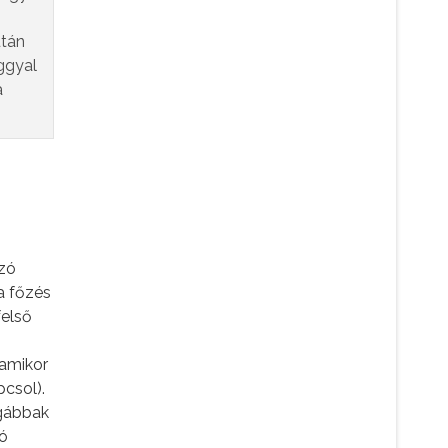
után
nggyal
a
szó
a főzés
felső
(amikor
pcsol).
ágábbak
tó