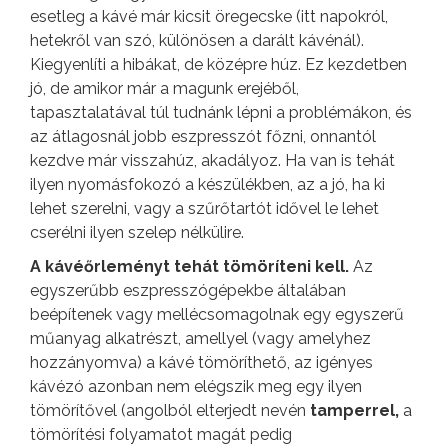
esetleg a kávé már kicsit öregecske (itt napokról,
hetekről van szó, különösen a darált kávénál).
Kiegyenlíti a hibákat, de középre húz. Ez kezdetben
jó, de amikor már a magunk erejéből,
tapasztalatával túl tudnánk lépni a problémákon, és
az átlagosnál jobb eszpresszót főzni, onnantól
kezdve már visszahúz, akadályoz. Ha van is tehát
ilyen nyomásfokozó a készülékben, az a jó, ha ki
lehet szerelni, vagy a szűrőtartót idővel le lehet
cserélni ilyen szelep nélkülire.
A kávéőrleményt tehát tömöríteni kell.
Az
egyszerűbb eszpresszógépekbe általában
beépítenek vagy mellécsomagolnak egy egyszerű
műanyag alkatrészt, amellyel (vagy amelyhez
hozzányomva) a kávé tömöríthető, az igényes
kávézó azonban nem elégszik meg egy ilyen
tömörítővel (angolból elterjedt nevén
tamperrel,
a
tömörítési folyamatot magát pedig