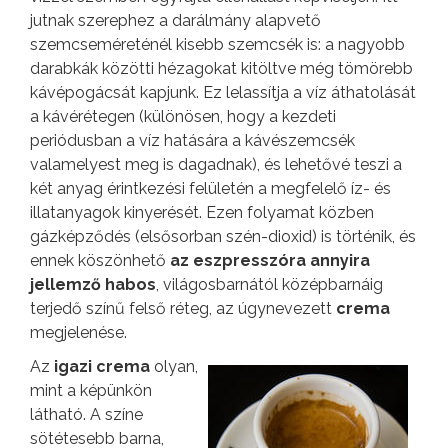
jutnak szerephez a darálmány alapvető
szemcseméreténél kisebb szemcsék is: a nagyobb
darabkák közötti hézagokat kitöltve még tömörebb
kávépogácsát kapjunk. Ez lelassítja a víz áthatolását
a kávérétegen (különösen, hogy a kezdeti
periódusban a víz hatására a kávészemcsék
valamelyest meg is dagadnak), és lehetővé teszi a
két anyag érintkezési felületén a megfelelő íz- és
illatanyagok kinyerését. Ezen folyamat közben
gázképződés (elsősorban szén-dioxid) is történik, és
ennek köszönhető
az eszpresszóra annyira
jellemző habos
, világosbarnától középbarnáig
terjedő színű felső réteg, az úgynevezett
crema
megjelenése.
Az
igazi crema
olyan,
mint a képünkön
látható. A színe
sötétesebb barna,