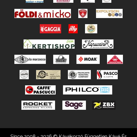
Since 2008 - 2026 © Kávékorzó Független Kávé És