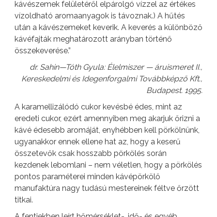
kávészemek felületéről elpárolgó vízzel az értékes
vízoldható aromaanyagok is távoznak.) A hűtés
után a kávészemeket keverik. A keverés a különböző
kávéfajták meghatározott arányban történő
összekeverése.”
dr. Sahin—Tóth Gyula: Élelmiszer — áruismeret II.,
Kereskedelmi és Idegenforgalmi Továbbképző Kft.,
Budapest. 1995.
A karamellizálódó cukor kevésbé édes, mint az
eredeti cukor, ezért amennyiben meg akarjuk őrizni a
kávé édesebb aromáját, enyhébben kell pörkölnünk,
ugyanakkor ennek ellene hat az, hogy a keserű
összetevők csak hosszabb pörkölés során
kezdenek lebomlani – nem véletlen, hogy a pörkölés
pontos paraméterei minden kávépörkölő
manufaktúra nagy tudású mestereinek féltve őrzött
titkai.
A fentiekben leírt hőmérséklet-, idő- és egyéb