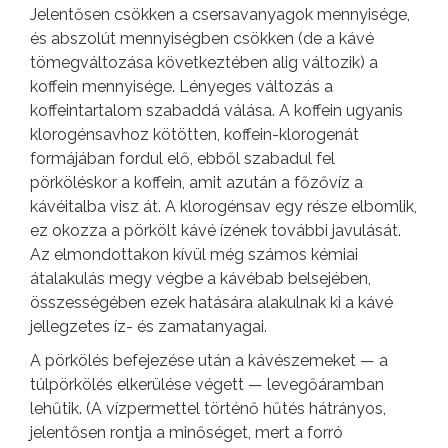
Jelentősen csökken a csersavanyagok mennyisége,
és abszolút mennyiségben csökken (de a kávé
tömegváltozása következtében alig változik) a
koffein mennyisége. Lényeges változás a
koffeintartalom szabaddá válása. A koffein ugyanis
klorogénsavhoz kötötten, koffein-klorogenát
formájában fordul elő, ebből szabadul fel
pörköléskor a koffein, amit azután a főzővíz a
kávéitalba visz át. A klorogénsav egy része elbomlik,
ez okozza a pörkölt kávé ízének további javulását.
Az elmondottakon kívül még számos kémiai
átalakulás megy végbe a kávébab belsejében,
összességében ezek hatására alakulnak ki a kávé
jellegzetes íz- és zamatanyagai.
A pörkölés befejezése után a kávészemeket — a
túlpörkölés elkerülése végett — levegőáramban
lehűtik. (A vízpermettel történő hűtés hátrányos,
jelentősen rontja a minőséget, mert a forró