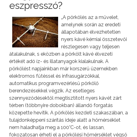
eszpresszó?
„A pörkölés az a művelet,
amelynek során az eredeti
állapotában élvezhetetlen
nyers kávé kémiai összetevői
részlegesen vagy teljesen
átalakulnak, s eközben a pörkölt kávé élvezeti
értékét adó íz- és illatanyagok kialakulnak. A
pörkölést napjainkban már korszerű üzemekben
elektromos fűtéssel és infrasugárzókkal,
automatikus programvezérlésű pörkölő
berendezésekkel végzik. Az esetleges
szennyeződésektől megtisztított nyers kávét zárt
térben (többnyire dobokban) állandó forgatás
közepette hevítik. A pörkölés kezdeti szakaszában, a
tulajdonképpeni szárítás ideje alatt a hőmérséklet
nem haladhatja meg a 100°C-ot, és lassan,
fokozatosan érheti el a pörkölési hőmérséklet végső