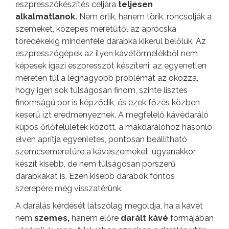
eszpresszókészítés céljára
teljesen
alkalmatlanok.
Nem őrlik, hanem törik, roncsolják a
szemeket, közepes méretűtől az aprócska
töredékekig mindenféle darabka kikerül belőlük. Az
eszpresszógépek az ilyen kávétörmelékből nem
képesek igazi eszpresszót készíteni; az egyenetlen
méreten túl a legnagyobb problémát az okozza,
hogy igen sok túlságosan finom, szinte lisztes
finomságú por is képződik, és ezek főzés közben
keserű ízt eredményeznek. A megfelelő kávédaráló
kúpos őrlőfelületek között, a mákdarálóhoz hasonló
elven aprítja egyenletes, pontosan beállítható
szemcseméretűre a kávészemeket, ugyanakkor
készít kisebb, de nem túlságosan porszerű
darabkákat is. Ezen kisebb darabok fontos
szerepére még visszatérünk.
A darálás kérdését látszólag megoldja, ha a kávét
nem
szemes,
hanem előre
darált
kávé
formájában