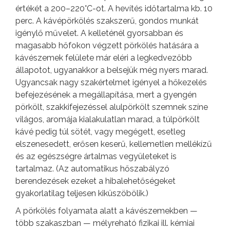
értékét a 200–220°C-ot. A hevítés időtartalma kb. 10
perc. A kávépörkölés szakszerű, gondos munkát
igénylő művelet. A kelleténél gyorsabban és
magasabb hőfokon végzett pörkölés hatására a
kávészemek felülete már eléri a legkedvezőbb
állapotot, ugyanakkor a belsejük még nyers marad.
Ugyancsak nagy szakértelmet igényel a hőkezelés
befejezésének a megállapítása, mert a gyengén
pörkölt, szakkifejezéssel alulpörkölt szemnek színe
világos, aromája kialakulatlan marad, a túlpörkölt
kávé pedig túl sötét, vagy megégett, esetleg
elszenesedett, erősen keserű, kellemetlen mellékízű
és az egészségre ártalmas vegyületeket is
tartalmaz. (Az automatikus hőszabályzó
berendezések ezeket a hibalehetőségeket
gyakorlatilag teljesen kiküszöbölik.)
A pörkölés folyamata alatt a kávészemekben —
több szakaszban — mélyreható fizikai ill. kémiai