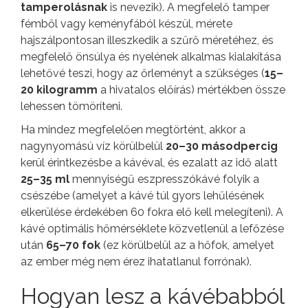
tamperolásnak
is nevezik). A megfelelő tamper
fémből vagy keményfából készül, mérete
hajszálpontosan illeszkedik a szűrő méretéhez, és
megfelelő önsúlya és nyelének alkalmas kialakítása
lehetővé teszi, hogy az őrleményt a szükséges (
15–
20 kilogramm
a hivatalos előírás) mértékben össze
lehessen tömöríteni.
Ha mindez megfelelően megtörtént, akkor a
nagynyomású víz körülbelül
20–30 másodpercig
kerül érintkezésbe a kávéval, és ezalatt az idő alatt
25–35 ml
mennyiségű eszpresszókávé folyik a
csészébe (amelyet a kávé túl gyors lehűlésének
elkerülése érdekében 60 fokra elő kell melegíteni). A
kávé optimális hőmérséklete közvetlenül a lefőzése
után
65–70 fok
(ez körülbelül az a hőfok, amelyet
az ember még nem érez ihatatlanul forrónak).
Hogyan lesz a kávébabból