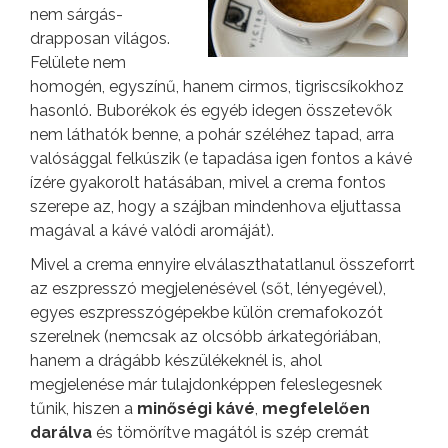
nem sárgás-
drapposan világos.
Felülete nem
homogén, egyszínű, hanem cirmos, tigriscsíkokhoz
hasonló. Buborékok és egyéb idegen összetevők
nem láthatók benne, a pohár széléhez tapad, arra
valósággal felkúszik (e tapadása igen fontos a kávé
ízére gyakorolt hatásában, mivel a crema fontos
szerepe az, hogy a szájban mindenhova eljuttassa
magával a kávé valódi aromáját).
Mivel a crema ennyire elválaszthatatlanul összeforrt
az eszpresszó megjelenésével (sőt, lényegével),
egyes eszpresszógépekbe külön cremafokozót
szerelnek (nemcsak az olcsóbb árkategóriában,
hanem a drágább készülékeknél is, ahol
megjelenése már tulajdonképpen feleslegesnek
tűnik, hiszen a
minőségi kávé
,
megfelelően
darálva
és tömörítve magától is szép cremát