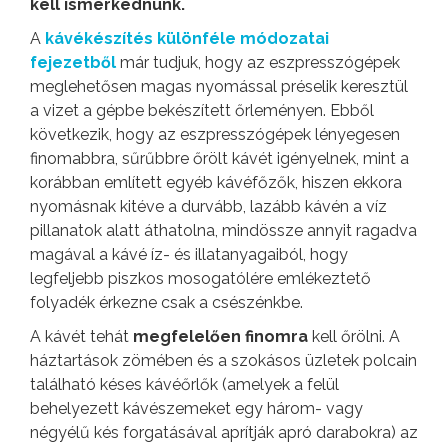
kell ismerkednünk.
A
kávékészítés különféle módozatai
fejezetből
már tudjuk, hogy az eszpresszógépek
meglehetősen magas nyomással préselik keresztül
a vizet a gépbe bekészített őrleményen. Ebből
következik, hogy az eszpresszógépek lényegesen
finomabbra, sűrűbbre őrölt kávét igényelnek, mint a
korábban említett egyéb kávéfőzők, hiszen ekkora
nyomásnak kitéve a durvább, lazább kávén a víz
pillanatok alatt áthatolna, mindössze annyit ragadva
magával a kávé íz- és illatanyagaiból, hogy
legfeljebb piszkos mosogatólére emlékeztető
folyadék érkezne csak a csészénkbe.
A kávét tehát
megfelelően finomra
kell őrölni. A
háztartások zömében és a szokásos üzletek polcain
található késes kávéőrlők (amelyek a felül
behelyezett kávészemeket egy három- vagy
négyélű kés forgatásával aprítják apró darabokra) az