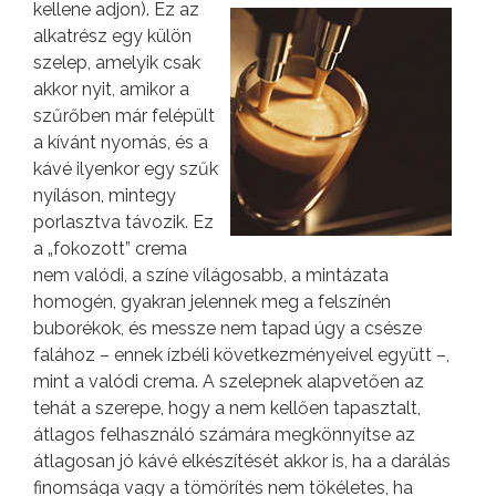
kellene adjon).
Ez az
alkatrész egy külön
szelep, amelyik csak
akkor nyit, amikor a
szűrőben már felépült
a kívánt nyomás, és a
kávé ilyenkor egy szűk
nyíláson, mintegy
porlasztva távozik. Ez
a „fokozott” crema
nem valódi, a színe világosabb, a mintázata
homogén, gyakran jelennek meg a felszínén
buborékok, és messze nem tapad úgy a csésze
falához – ennek ízbéli következményeivel együtt –,
mint a valódi crema. A szelepnek alapvetően az
tehát a szerepe, hogy a nem kellően tapasztalt,
átlagos felhasználó számára megkönnyítse az
átlagosan jó kávé elkészítését akkor is, ha a darálás
finomsága vagy a tömörítés nem tökéletes, ha