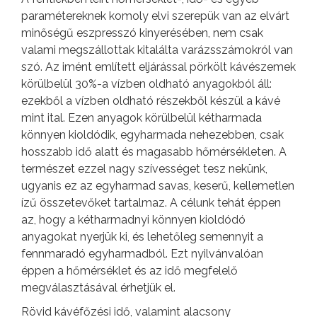
paramétereknek komoly elvi szerepük van az elvárt
minőségű eszpresszó kinyerésében, nem csak
valami megszállottak kitalálta varázsszámokról van
szó. Az imént említett eljárással pörkölt kávészemek
körülbelül 30%-a vízben oldható anyagokból áll:
ezekből a vízben oldható részekből készül a kávé
mint ital. Ezen anyagok körülbelül kétharmada
könnyen kioldódik, egyharmada nehezebben, csak
hosszabb idő alatt és magasabb hőmérsékleten. A
természet ezzel nagy szívességet tesz nekünk,
ugyanis ez az egyharmad savas, keserű, kellemetlen
ízű összetevőket tartalmaz. A célunk tehát éppen
az, hogy a kétharmadnyi könnyen kioldódó
anyagokat nyerjük ki, és lehetőleg semennyit a
fennmaradó egyharmadból. Ezt nyilvánvalóan
éppen a hőmérséklet és az idő megfelelő
megválasztásával érhetjük el.
Rövid kávéfőzési idő, valamint alacsony