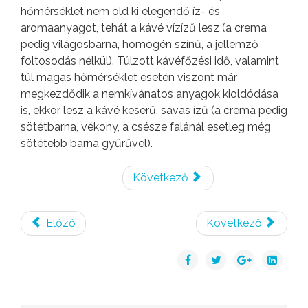
hőmérséklet nem old ki elegendő íz- és
aromaanyagot, tehát a kávé vízízű lesz (a crema
pedig világosbarna, homogén színű, a jellemző
foltosodás nélkül). Túlzott kávéfőzési idő, valamint
túl magas hőmérséklet esetén viszont már
megkezdődik a nemkívánatos anyagok kioldódása
is, ekkor lesz a kávé keserű, savas ízű (a crema pedig
sötétbarna, vékony, a csésze falánál esetleg még
sötétebb barna gyűrűvel).
Következő
Előző
Következő