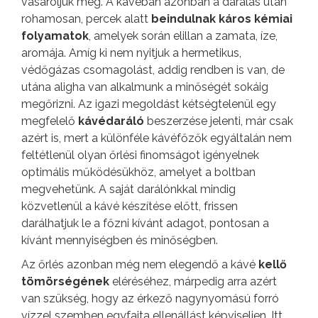
vásároljuk meg. A kávéban azonban a darálás után
rohamosan, percek alatt
beindulnak káros kémiai
folyamatok
, amelyek során elillan a zamata, íze,
aromája. Amíg ki nem nyitjuk a hermetikus,
védőgázas csomagolást, addig rendben is van, de
utána aligha van alkalmunk a minőségét sokáig
megőrizni. Az igazi megoldást kétségtelenül egy
megfelelő
kávédaráló
beszerzése jelenti, már csak
azért is, mert a különféle kávéfőzők egyáltalán nem
feltétlenül olyan őrlési finomságot igényelnek
optimális működésükhöz, amelyet a boltban
megvehetünk. A saját darálónkkal mindig
közvetlenül a kávé készítése előtt, frissen
darálhatjuk le a főzni kívánt adagot, pontosan a
kívánt mennyiségben és minőségben.
Az őrlés azonban még nem elegendő a kávé
kellő
tömörségének
eléréséhez, márpedig arra azért
van szükség, hogy az érkező nagynyomású forró
vízzel szemben egyfajta ellenállást képviseljen. Itt