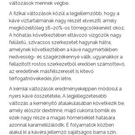
változások mennek végbe.
A fizikai változások közül a legjellemzőbb, hogy a
kávé víztartalmának nagy részét elveszíti, amely
megközelítőleg 18–20%-os tömegcsökkenést okoz.
A hőhatás következtében eltávozó vízgőzök nagy
felületű, szivacsos szerkezetet hagynak hátra,
amelynek következtében a kávé nagymértékben
nedvesség- és szagérzékennyé válik, ugyanakkor a
fellazított rostos szerkezetből eredően számottevő,
az eredetinek másfélszeresét is kitevő
térfogatnövekedés jön létre.
A kémiai változások eredményeképpen módosul a
nyers kávé összetétele. A legjellegzetesebb
változás a keményítő átalakulásában következik be,
amely először dextrinné, majd cukorrá bomlik és
ezek nagy része a magas hőmérséklet hatására
azonnal karamellizálódik. E folyamatok közben
alakul ki a kávéra jellemző sajátságos barna szín.