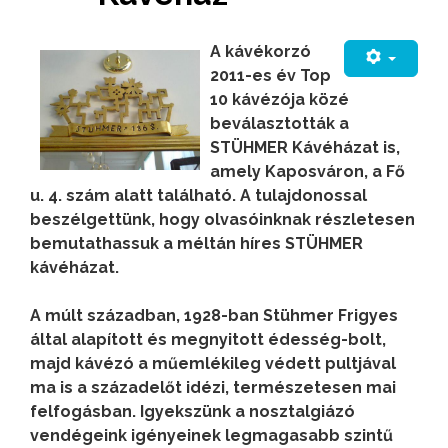
A kávékorzó
2011-es év Top
10 kávézója közé
beválasztották a
STÜHMER Kávéházat is,
amely Kaposváron, a Fő
u. 4. szám alatt található. A tulajdonossal
beszélgettünk, hogy olvasóinknak részletesen
bemutathassuk a méltán híres STÜHMER
kávéházat.
A múlt században, 1928-ban Stühmer Frigyes
által alapított és megnyitott édesség-bolt,
majd kávézó a műemlékileg védett pultjával
ma is a századelőt idézi, természetesen mai
felfogásban. Igyekszünk a nosztalgiázó
vendégeink igényeinek legmagasabb szintű