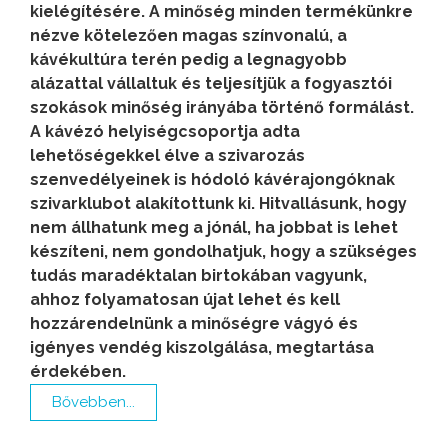
kielégítésére. A minőség minden termékünkre
nézve kötelezően magas színvonalú, a
kávékultúra terén pedig a legnagyobb
alázattal vállaltuk és teljesítjük a fogyasztói
szokások minőség irányába történő formálást.
A kávézó helyiségcsoportja adta
lehetőségekkel élve a szivarozás
szenvedélyeinek is hódoló kávérajongóknak
szivarklubot alakítottunk ki. Hitvallásunk, hogy
nem állhatunk meg a jónál, ha jobbat is lehet
készíteni, nem gondolhatjuk, hogy a szükséges
tudás maradéktalan birtokában vagyunk,
ahhoz folyamatosan újat lehet és kell
hozzárendelnünk a minőségre vágyó és
igényes vendég kiszolgálása, megtartása
érdekében.
Bővebben...