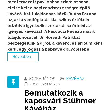
megtervezett pavilonban szinte azonnal
életre kelt e napi rendszerességre építő
kávézó. Két tulajdonosa közül Rudas Ferenc
az, aki a vendéglátás klasszikus értékein
edződve igyekszik szertartássá érlelni az
igényes kávézást. A Pascucci Kávézó másik
tulajdonosával, Dr. Horváth Patrikkal
beszélgetünk a díjról, a kávéról és arról miként
kerül egy jogász a babkávék bűvöletébe.
Bővebben...
JÓZSA JÁNOS
KÁVÉHÁZ
2012. JANUÁR 27.
Bemutatkozik a
kaposvári Stühmer
Kávéház