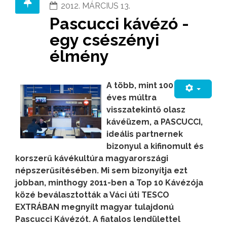
2012. MÁRCIUS 13.
Pascucci kávézó -
egy csészényi
élmény
A több, mint 100
éves múltra
visszatekintő olasz
kávéüzem, a PASCUCCI,
ideális partnernek
bizonyul a kifinomult és
korszerű kávékultúra magyarországi
népszerűsítésében. Mi sem bizonyítja ezt
jobban, minthogy 2011-ben a Top 10 Kávézója
közé beválasztották a Váci úti TESCO
EXTRÁBAN megnyílt magyar tulajdonú
Pascucci Kávézót. A fiatalos lendülettel