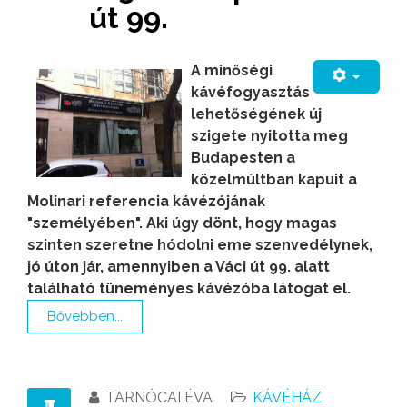
út 99.
A minőségi
kávéfogyasztás
lehetőségének új
szigete nyitotta meg
Budapesten a
közelmúltban kapuit a
Molinari referencia kávézójának
"személyében". Aki úgy dönt, hogy magas
szinten szeretne hódolni eme szenvedélynek,
jó úton jár, amennyiben a Váci út 99. alatt
található tüneményes kávézóba látogat el.
Bővebben...
TARNÓCAI ÉVA
KÁVÉHÁZ