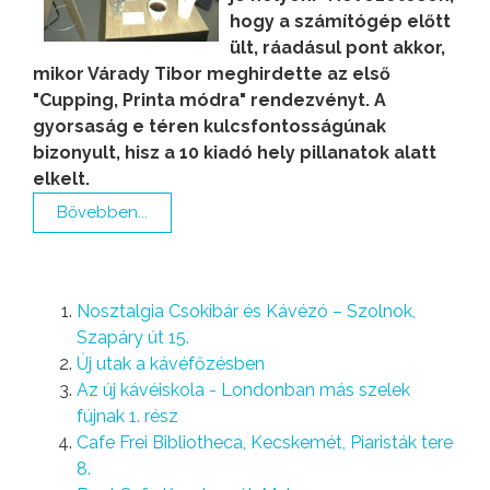
hogy a számítógép előtt
ült, ráadásul pont akkor,
mikor Várady Tibor meghirdette az első
"Cupping, Printa módra" rendezvényt. A
gyorsaság e téren kulcsfontosságúnak
bizonyult, hisz a 10 kiadó hely pillanatok alatt
elkelt.
Bővebben...
Nosztalgia Csokibár és Kávézó – Szolnok,
Szapáry út 15.
Új utak a kávéfőzésben
Az új kávéiskola - Londonban más szelek
fújnak 1. rész
Cafe Frei Bibliotheca, Kecskemét, Piaristák tere
8.