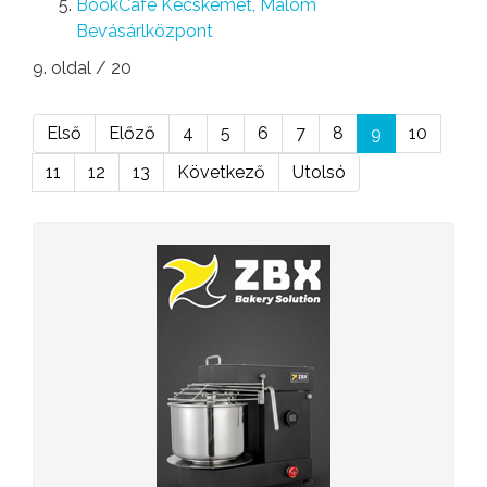
BookCafe Kecskemét, Malom
Bevásárlközpont
9. oldal / 20
Első
Előző
4
5
6
7
8
9
10
11
12
13
Következő
Utolsó