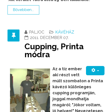
Bővebben...
PALJOC
KÁVÉHÁZ
2011. DECEMBER 07.
Cupping, Printa
módra
Az a tíz ember
aki részt vett
múlt szombaton a Printa
kávézó különleges
cupping programján,
joggal mondhatja
magáról: "Jókor voltam,
jó helyen!" Nevezetesen,