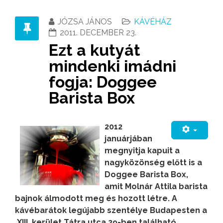
JÓZSA JÁNOS
KÁVÉHÁZ
2011. DECEMBER 23.
Ezt a kutyát
mindenki imádni
fogja: Doggee
Barista Box
2012
januárjában
megnyitja kapuit a
nagyközönség előtt is a
Doggee Barista Box,
amit Molnár Attila barista
bajnok álmodott meg és hozott létre. A
kávébarátok legújabb szentélye Budapesten a
XIII. kerület Tátra utca 29-ben található.