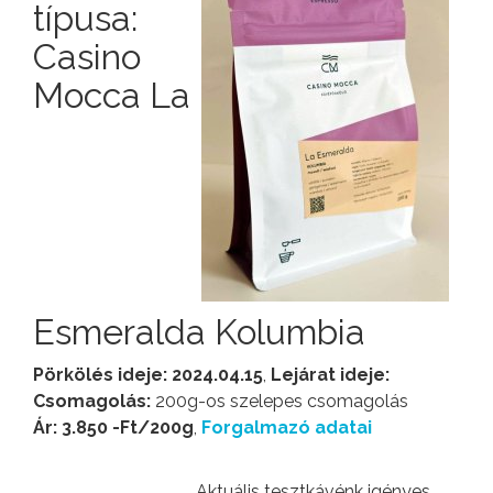
típusa:
Casino
Mocca La
Esmeralda Kolumbia
Pörkölés ideje: 2024.04.15
,
Lejárat ideje:
Csomagolás:
200g-os szelepes csomagolás
Ár: 3.850 -Ft/200g
,
Forgalmazó adatai
Aktuális tesztkávénk igényes,