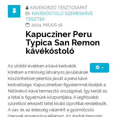
KÁVÉKORZÓ TESZTCSAPAT
KÁVÉKÓSTOLÓ SZEMESKÁVÉ
TESZTEK
2024. MÁJUS 16.
Kapucziner Peru
Typica San Remon
kávékóstoló
Az utóbbi években a kávé kedvelők
körében a minőség látványos javulásának
köszönhetően jelentős javult a perui kávé
kedveltsége. Kapuczinerben figyelemmel kísérjük a
feltörekvő kávé termesztő országokat. Így került ez
a tétel is figyelmünk központjába. A legfrissebb
szüretből érkezett tétel kiváló ízprofillal rendelkezik .
A sav, és az édesség valamint a gyümölcsös
ízjegyek egyensúlya jellemez. Az Andok hegység