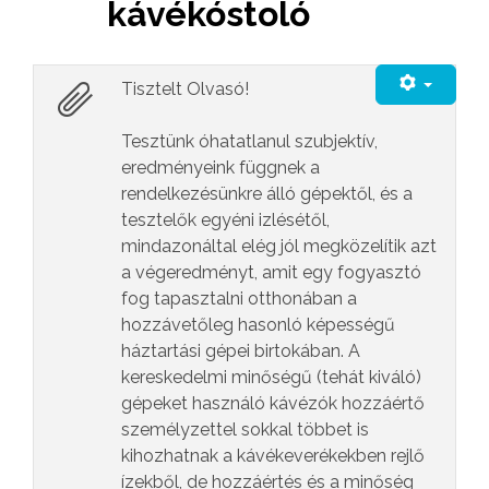
kávékóstoló
Tisztelt Olvasó!
Tesztünk óhatatlanul szubjektív,
eredményeink függnek a
rendelkezésünkre álló gépektől, és a
tesztelők egyéni izlésétől,
mindazonáltal elég jól megközelítik azt
a végeredményt, amit egy fogyasztó
fog tapasztalni otthonában a
hozzávetőleg hasonló képességű
háztartási gépei birtokában. A
kereskedelmi minőségű (tehát kiváló)
gépeket használó kávézók hozzáértő
személyzettel sokkal többet is
kihozhatnak a kávékeverékekben rejlő
ízekből, de hozzáértés és a minőség