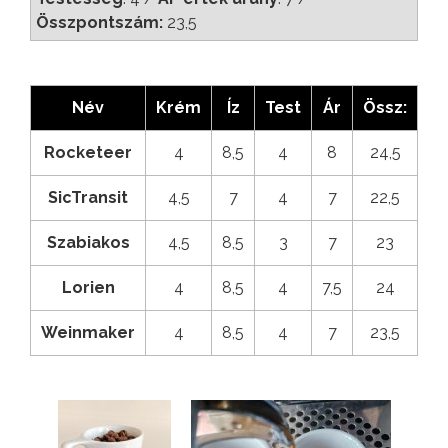
Összpontszám:
23,5
Név
Krém
Íz
Test
Ár
Össz:
Rocketeer
4
8,5
4
8
24,5
SicTransit
4,5
7
4
7
22,5
Szabiakos
4,5
8,5
3
7
23
Lorien
4
8,5
4
7,5
24
Weinmaker
4
8,5
4
7
23,5