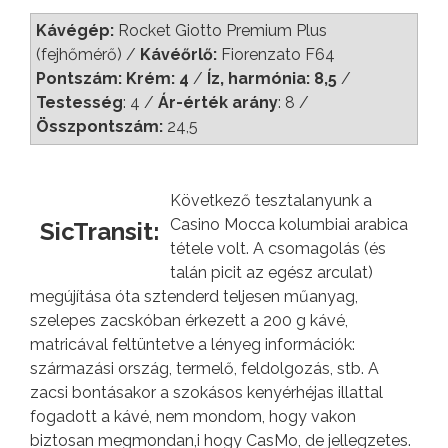
Kávégép:
Rocket Giotto Premium Plus
(fejhőmérő) /
Kávéőrlő:
Fiorenzato F64
Pontszám: Krém: 4
/
Íz, harmónia: 8,5
/
Testesség
: 4 /
Ár-érték arány
: 8 /
Összpontszám:
24,5
Következő tesztalanyunk a
Casino Mocca kolumbiai arabica
SicTransit:
tétele volt. A csomagolás (és
talán picit az egész arculat)
megújítása óta sztenderd teljesen műanyag,
szelepes zacskóban érkezett a 200 g kávé,
matricával feltüntetve a lényeg információk:
származási ország, termelő, feldolgozás, stb. A
zacsi bontásakor a szokásos kenyérhéjas illattal
fogadott a kávé, nem mondom, hogy vakon
biztosan megmondan,i hogy CasMo, de jellegzetes.