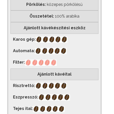
Pörkölés:
közepes pörkölésű
Összetétel:
100% arabika
Ajánlott kávékészítési eszköz
Karos gép:
Automata:
Filter:
Ajánlott kávéital
Risztrettó:
Eszpresszó:
Tejes ital: