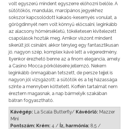
volt egyszerű mindent egyszerre előhozni belőle. A
sütőtökös, mandulás, marcipános jegyekhez
sokszor kapcsolódott kakaós-kesernyés vonulat, a
görögdinnyét nem volt könnyű előcsalni, leginkább
az alacsony hőmérsékletű, tökéletesen kivitelezett
csapolások hozták meg. Amikor viszont mindent
sikerült jól csinálni, akkor tényleg egy fantasztikusan
jó, nagyon szép, komplex kávé lett a végeredmény.
Ilyenkor érezhető benne az a finom elegancia, amely
a Casino Mocca pörköléseire jellemző. Nekem
leginkább önmagában tetszett, de persze tejjel is
nagyon jól vizsgázott: a sütőtök és a tej házassága
szinte a mennyben köttetett. Koffein tartalmát nem
éreztem magasnak, a nap bármelyik szakában
bátran fogyasztható.
Kávégép:
La Scala Butterfly/
Kávéőrlő:
Mazzer
Mini
Pontszám: Krém:
4 /
Íz, harmónia:
8,5 /