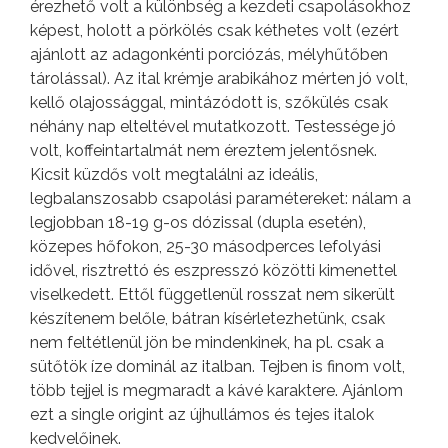
érezhető volt a különbség a kezdeti csapolásokhoz
képest, holott a pörkölés csak kéthetes volt (ezért
ajánlott az adagonkénti porciózás, mélyhűtőben
tárolással). Az ital krémje arabikához mérten jó volt,
kellő olajossággal, mintázódott is, szőkülés csak
néhány nap elteltével mutatkozott. Testessége jó
volt, koffeintartalmát nem éreztem jelentősnek.
Kicsit küzdős volt megtalálni az ideális,
legbalanszosabb csapolási paramétereket: nálam a
legjobban 18-19 g-os dózissal (dupla esetén),
közepes hőfokon, 25-30 másodperces lefolyási
idővel, risztrettó és eszpresszó közötti kimenettel
viselkedett. Ettől függetlenül rosszat nem sikerült
készítenem belőle, bátran kísérletezhetünk, csak
nem feltétlenül jön be mindenkinek, ha pl. csak a
sütőtök íze dominál az italban. Tejben is finom volt,
több tejjel is megmaradt a kávé karaktere. Ajánlom
ezt a single origint az újhullámos és tejes italok
kedvelőinek.