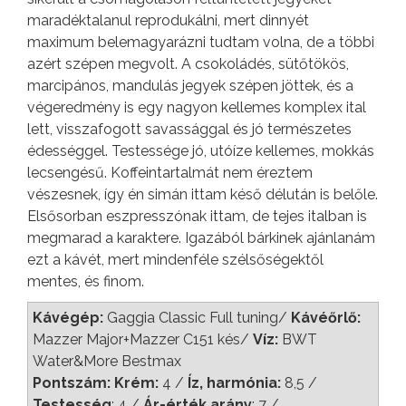
maradéktalanul reprodukálni, mert dinnyét
maximum belemagyarázni tudtam volna, de a többi
azért szépen megvolt. A csokoládés, sütőtökös,
marcipános, mandulás jegyek szépen jöttek, és a
végeredmény is egy nagyon kellemes komplex ital
lett, visszafogott savassággal és jó természetes
édességgel. Testessége jó, utóíze kellemes, mokkás
lecsengésű. Koffeintartalmát nem éreztem
vészesnek, így én simán ittam késő délután is belőle.
Elsősorban eszpresszónak ittam, de tejes italban is
megmarad a karaktere. Igazából bárkinek ajánlanám
ezt a kávét, mert mindenféle szélsőségektől
mentes, és finom.
Kávégép:
Gaggia Classic Full tuning/
Kávéőrlő:
Mazzer Major+Mazzer C151 kés/
Víz:
BWT
Water&More Bestmax
Pontszám: Krém:
4 /
Íz, harmónia:
8,5 /
Testesség
: 4 /
Ár-érték arány
: 7 /