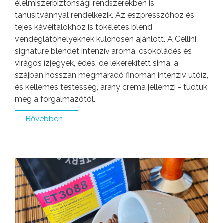
élelmiszerbiztonsági rendszerekben is
tanúsítvánnyal rendelkezik. Az eszpresszóhoz és
tejes kávéitalokhoz is tökéletes blend
vendéglátóhelyeknek különösen ajánlott. A Cellini
signature blendet intenzív aroma, csokoládés és
virágos ízjegyek, édes, de lekerekített sima, a
szájban hosszan megmaradó finoman intenzív utóíz,
és kellemes testesség, arany crema jellemzi - tudtuk
meg a forgalmazótól.
Bővebben...