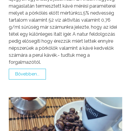
magaslatán termesztett kávé mérési paraméterei
melyet a pörkölés előtt mértünk11,5% nedvesség
tartalom valamint 52 víz aktivitás valamint 0,76
g/ml sűrűség már számunkra jelezte, hogy az idei
tétel egy különleges italt ígér. A natur feldolgozás
pedig elősegíti hogy érezzük miért lettek ennyire
népszerűek a pörkölők valamint a kávé kedvelők
számára a perui kávék.- tudtuk meg a
forgalmazótól.
Bővebben...