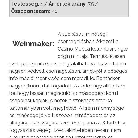
Testesség
: 4 /
Ár-érték arány
: 7,5 /
Összpontszám:
24
A szokásos, minőségi
csomagolásban érkezett a
Weinmaker:
Casino Mocca kolumbiai single
origin mintája. Természetesen
szelep és simítózár is megtalálható volt, az általam
nagyon kedvelt csomagoláson, amelyről a bőséges
információ mennyiség sem maradt le. Bontáskor
nagyon finom illat fogadott. Az őrlőt úgy állítottam
be, hogy lassan meginduló 30 másodperc körüli
csapolást kapjak. A hőfok a szokásos arabika
tartományban volt megfelelő. A krém mennyisége
és minősége jó volt, szépen mintázódott és az
állagára, olajosságára sem lehet panasz. Kitartott a
fogyasztás végéig. Ízek tekintetében nekem nem
sikerült a csomagoláson feltüntetett jegyeket