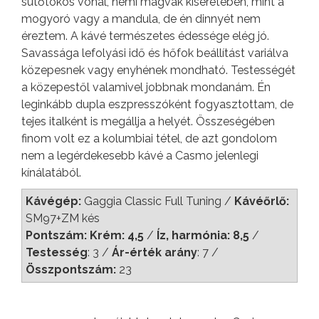
sütőtökös vonal, némi magvak kíséretében, mint a
mogyoró vagy a mandula, de én dinnyét nem
éreztem. A kávé természetes édessége elég jó.
Savassága lefolyási idő és hőfok beállítást variálva
közepesnek vagy enyhének mondható. Testességét
a közepestől valamivel jobbnak mondanám. Én
leginkább dupla eszpresszóként fogyasztottam, de
tejes italként is megállja a helyét. Összeségében
finom volt ez a kolumbiai tétel, de azt gondolom
nem a legérdekesebb kávé a Casmo jelenlegi
kínálatából.
Kávégép:
Gaggia Classic Full Tuning /
Kávéőrlő:
SM97+ZM kés
Pontszám: Krém: 4,5
/
Íz, harmónia: 8,5
/
Testesség
: 3 /
Ár-érték arány
: 7 /
Összpontszám:
23