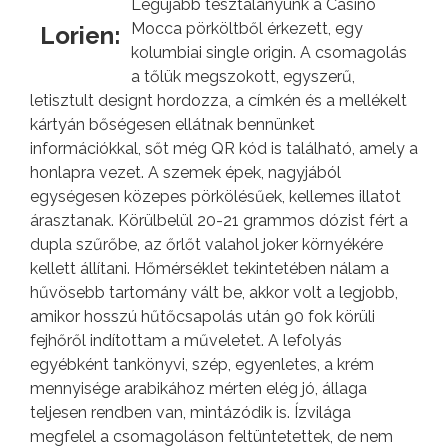
Legújabb tesztalanyunk a Casino
Mocca pörköltből érkezett, egy
Lorien:
kolumbiai single origin. A csomagolás
a tőlük megszokott, egyszerű,
letisztult designt hordozza, a címkén és a mellékelt
kártyán bőségesen ellátnak bennünket
információkkal, sőt még QR kód is található, amely a
honlapra vezet. A szemek épek, nagyjából
egységesen közepes pörkölésűek, kellemes illatot
árasztanak. Körülbelül 20-21 grammos dózist fért a
dupla szűrőbe, az őrlőt valahol joker környékére
kellett állítani. Hőmérséklet tekintetében nálam a
hűvösebb tartomány vált be, akkor volt a legjobb,
amikor hosszú hűtőcsapolás után 90 fok körüli
fejhőről indítottam a műveletet. A lefolyás
egyébként tankönyvi, szép, egyenletes, a krém
mennyisége arabikához mérten elég jó, állaga
teljesen rendben van, mintázódik is. Ízvilága
megfelel a csomagoláson feltüntetettek, de nem