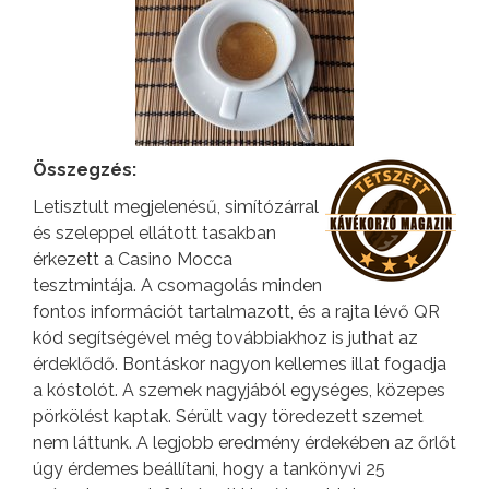
Összegzés:
Letisztult megjelenésű, simítózárral
és szeleppel ellátott tasakban
érkezett a Casino Mocca
tesztmintája. A csomagolás minden
fontos információt tartalmazott, és a rajta lévő QR
kód segítségével még továbbiakhoz is juthat az
érdeklődő. Bontáskor nagyon kellemes illat fogadja
a kóstolót. A szemek nagyjából egységes, közepes
pörkölést kaptak. Sérült vagy töredezett szemet
nem láttunk. A legjobb eredmény érdekében az őrlőt
úgy érdemes beállítani, hogy a tankönyvi 25