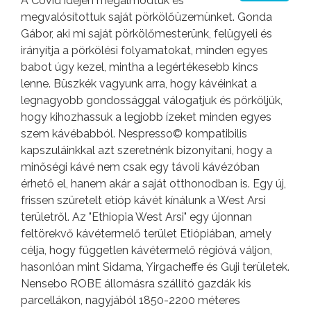
A Covid idején megálmodtuk és
megvalósítottuk saját pörkölőüzemünket. Gonda
Gábor, aki mi saját pörkölőmesterünk, felügyeli és
irányítja a pörkölési folyamatokat, minden egyes
babot úgy kezel, mintha a legértékesebb kincs
lenne. Büszkék vagyunk arra, hogy kávéinkat a
legnagyobb gondossággal válogatjuk és pörköljük,
hogy kihozhassuk a legjobb ízeket minden egyes
szem kávébabból. Nespresso© kompatibilis
kapszuláinkkal azt szeretnénk bizonyítani, hogy a
minőségi kávé nem csak egy távoli kávézóban
érhető el, hanem akár a saját otthonodban is. Egy új,
frissen szüretelt etióp kávét kínálunk a West Arsi
területről. Az "Ethiopia West Arsi" egy újonnan
feltörekvő kávétermelő terület Etiópiában, amely
célja, hogy független kávétermelő régióvá váljon,
hasonlóan mint Sidama, Yirgacheffe és Guji területek.
Nensebo ROBE állomásra szállító gazdák kis
parcellákon, nagyjából 1850-2200 méteres