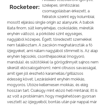
szelepes, simítózáras
Rocketeer:
csomagolásban érkezett, a
feliratok szerint egy kolumbiai,
mosott eljárású single origin az alanyunk. A babok
illata finom, sült kenyérhéjas, csokoládés, méretük
enyhén változó, a pörkölési szint egységes,
nagyjából közepes. Égett, töredezett szemekkel
nem találkoztam. A zacskón meghatározták a fő
ízjegyeket, ami nálam nagyjából stimmelt is. Az alap
enyhén tejcsokis, csonthéjasokkal (mogyoró,
mandula), és sütőtökkel (a görögdinnyét sajnos nem
sikerült előcsalogatnom), némi citrusos savasságal,
amit igen jól érezhető karamellás/grillázsos
édesség követ. Lezárásként enyhén mokkás,
mogyorós. Utóíze kellemesen mokkás, és elég
hosszan tart. Csakúgy mint előző heti mintánál, itt is
az volt a problémám, hogy meglehetősen gyorsan
vesztett az ízjegyeiből, bontás után pár nappal már