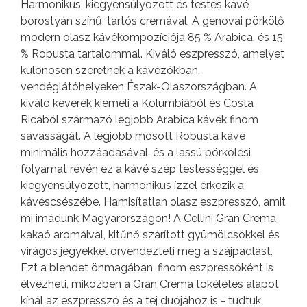
Harmonikus, kiegyensúlyozott és testes kávé
borostyán színű, tartós cremával. A genovai pörkölő
modern olasz kávékompozíciója 85 % Arabica, és 15
% Robusta tartalommal. Kiváló eszpresszó, amelyet
különösen szeretnek a kávézókban,
vendéglátóhelyeken Észak-Olaszországban. A
kiváló keverék kiemeli a Kolumbiából és Costa
Ricából származó legjobb Arabica kávék finom
savasságát. A legjobb mosott Robusta kávé
minimális hozzáadásával, és a lassú pörkölési
folyamat révén ez a kávé szép testességgel és
kiegyensúlyozott, harmonikus ízzel érkezik a
kávéscsészébe. Hamisítatlan olasz eszpresszó, amit
mi imádunk Magyarországon! A Cellini Gran Crema
kakaó aromáival, kitűnő szárított gyümölcsökkel és
virágos jegyekkel örvendezteti meg a szájpadlást.
Ezt a blendet önmagában, finom eszpressóként is
élvezheti, miközben a Gran Crema tökéletes alapot
kínál az eszpresszó és a tej duójához is - tudtuk