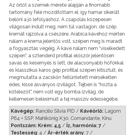
Az őrlőt a szemek mérete alapján a finomabb
tartomány felé mozdítottam el, így hamar sikerült
belőni a jó lefolyáshoz. A csapolás közepesen
világosan indult meg, nem túl vastagon, de szép
kremát rajzolva a csészére. Arabica kávéhoz mérten
nálam a krema jelentős volt, szépen meg is maradt
a fogyasztás végéig. A kávé nálam nem “viselkedett
szépen”, a sztenderd profillal először jelentősen
savas és kesernyés is lett, de alacsonyabb hőfokkal
és klasszikus karos gép profillal szépen kitisztult, és
megmutatta a zacskón feltüntetett mérsékelten
édes, kissé ásványos ízvilágot. Tejben is “hozta a
kötelezőt”, nem volt egy bomba ízvilág, de
kellemesen belesimult a tej masszív édességébe.
Kávégép:
Rancilio Silvia PID /
Kávéőrlő:
Lagom
P64 + SSP, Mahlkönig K30, Comandante, Kinu
Pontszám: Krém: 4,5
/
Íz, harmónia: 7
/
Testesség
: 4 /
Ár-érték arány
: 7 /