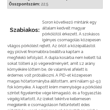
Összpontszám:
22,5
Soron következő mintánk egy
általam kedvelt magyar
Szabiakos:
pörkölőtől érkezett. A szokásos
igényes csomagolás közepesen
világos pörkölést rejtett. Az őrlőt a középállástól
egy picivel finomabbra beállítva kaptam a
megfelelő lefolyást. A dupla kosárba nem kellett túl
sokat tölteni a jó végeredményért, amit 1:2 arány
környékére lőttem be, de valamivel afelett is
érdemes volt próbálkozni. A PID-et közepesen
magas hőtartományba állítottam, ami nálam 92-93
fok környéke. A kapott krém mennyisége a pörkölési
szintet figyelembe vége kimagasló, és a fogyasztás
végéig kitartott. Az ízeket tekintve kellemesen
megjelenik e csomagoláson feltüntetett édes