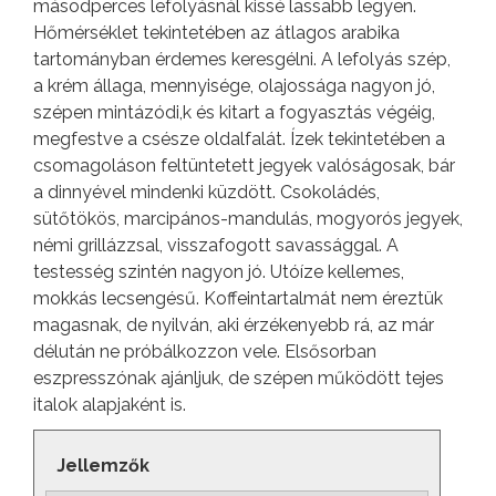
másodperces lefolyásnál kissé lassabb legyen.
Hőmérséklet tekintetében az átlagos arabika
tartományban érdemes keresgélni. A lefolyás szép,
a krém állaga, mennyisége, olajossága nagyon jó,
szépen mintázódi,k és kitart a fogyasztás végéig,
megfestve a csésze oldalfalát. Ízek tekintetében a
csomagoláson feltüntetett jegyek valóságosak, bár
a dinnyével mindenki küzdött. Csokoládés,
sütőtökös, marcipános-mandulás, mogyorós jegyek,
némi grillázzsal, visszafogott savassággal. A
testesség szintén nagyon jó. Utóíze kellemes,
mokkás lecsengésű. Koffeintartalmát nem éreztük
magasnak, de nyilván, aki érzékenyebb rá, az már
délután ne próbálkozzon vele. Elsősorban
eszpresszónak ajánljuk, de szépen működött tejes
italok alapjaként is.
Jellemzők