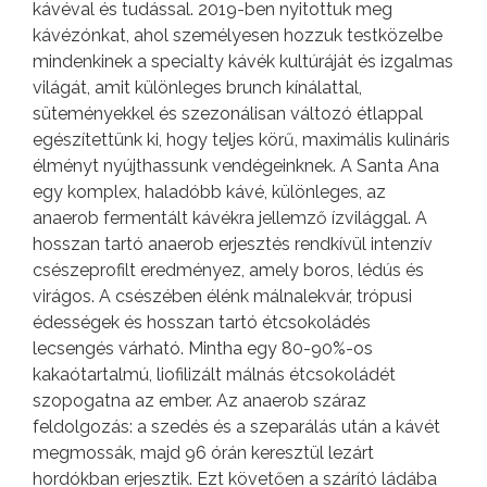
kávéval és tudással. 2019-ben nyitottuk meg
kávézónkat, ahol személyesen hozzuk testközelbe
mindenkinek a specialty kávék kultúráját és izgalmas
világát, amit különleges brunch kínálattal,
süteményekkel és szezonálisan változó étlappal
egészítettünk ki, hogy teljes körű, maximális kulináris
élményt nyújthassunk vendégeinknek. A Santa Ana
egy komplex, haladóbb kávé, különleges, az
anaerob fermentált kávékra jellemző ízvilággal. A
hosszan tartó anaerob erjesztés rendkívül intenzív
csészeprofilt eredményez, amely boros, lédús és
virágos. A csészében élénk málnalekvár, trópusi
édességek és hosszan tartó étcsokoládés
lecsengés várható. Mintha egy 80-90%-os
kakaótartalmú, liofilizált málnás étcsokoládét
szopogatna az ember. Az anaerob száraz
feldolgozás: a szedés és a szeparálás után a kávét
megmossák, majd 96 órán keresztül lezárt
hordókban erjesztik. Ezt követően a szárító ládába