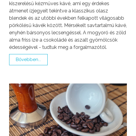
kiszerelésű kézműves kávé, ami egy érdekes
átmenet ízjegyeit tekintve a klasszikus olasz
blendek és az utóbbi években felkapott világosabb
pörkölésű kávék között. Mérsékelt savtartalmú kávé,
enyhén bársonyos lecsengéssel. A mogyoró és zöld
alma friss íze a csokoládé és aszalt gyömölcsök
édességével - tudtuk meg a forgalmazótól.
Bővebben...