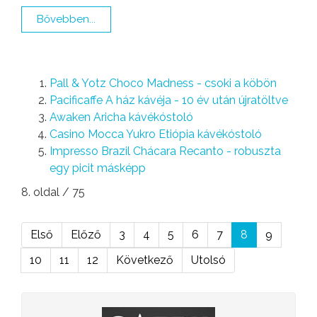
Bővebben...
Pall & Yotz Choco Madness - csoki a köbön
Pacificaffe A ház kávéja - 10 év után újratöltve
Awaken Aricha kávékóstoló
Casino Mocca Yukro Etiópia kávékóstoló
Impresso Brazil Chácara Recanto - robuszta
egy picit másképp
8. oldal / 75
Első
Előző
3
4
5
6
7
8
9
10
11
12
Következő
Utolsó