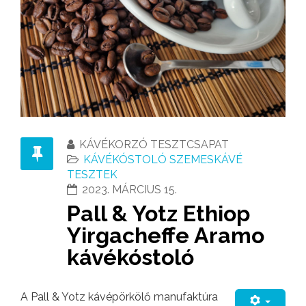
KÁVÉKORZÓ TESZTCSAPAT
KÁVÉKÓSTOLÓ SZEMESKÁVÉ
TESZTEK
2023. MÁRCIUS 15.
Pall & Yotz Ethiop
Yirgacheffe Aramo
kávékóstoló
A Pall & Yotz kávépörkölő manufaktúra