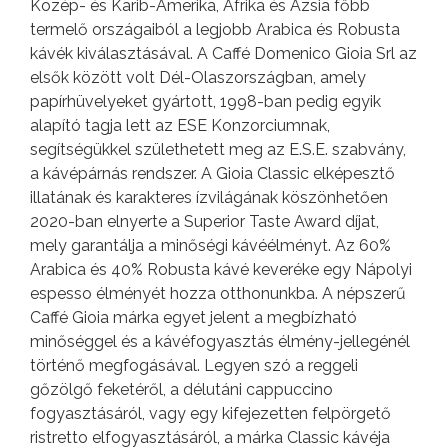
Közép- és Karib-Amerika, Afrika és Ázsia főbb
termelő országaiból a legjobb Arabica és Robusta
kávék kiválasztásával. A Caffé Domenico Gioia Srl az
elsők között volt Dél-Olaszországban, amely
papírhüvelyeket gyártott, 1998-ban pedig egyik
alapító tagja lett az ESE Konzorciumnak,
segítségükkel születhetett meg az E.S.E. szabvány,
a kávépárnás rendszer. A Gioia Classic elképesztő
illatának és karakteres ízvilágának köszönhetően
2020-ban elnyerte a Superior Taste Award díjat,
mely garantálja a minőségi kávéélményt. Az 60%
Arabica és 40% Robusta kávé keveréke egy Nápolyi
espesso élményét hozza otthonunkba. A népszerű
Caffé Gioia márka egyet jelent a megbízható
minőséggel és a kávéfogyasztás élmény-jellegénél
történő megfogásával. Legyen szó a reggeli
gőzölgő feketéről, a délutáni cappuccino
fogyasztásáról, vagy egy kifejezetten felpörgető
ristretto elfogyasztásáról, a márka Classic kávéja