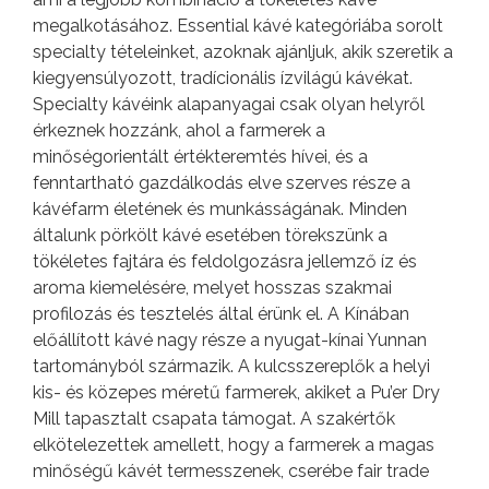
megalkotásához. Essential kávé kategóriába sorolt
specialty tételeinket, azoknak ajánljuk, akik szeretik a
kiegyensúlyozott, tradícionális ízvilágú kávékat.
Specialty kávéink alapanyagai csak olyan helyről
érkeznek hozzánk, ahol a farmerek a
minőségorientált értékteremtés hívei, és a
fenntartható gazdálkodás elve szerves része a
kávéfarm életének és munkásságának. Minden
általunk pörkölt kávé esetében törekszünk a
tökéletes fajtára és feldolgozásra jellemző íz és
aroma kiemelésére, melyet hosszas szakmai
profilozás és tesztelés által érünk el. A Kínában
előállított kávé nagy része a nyugat-kínai Yunnan
tartományból származik. A kulcsszereplők a helyi
kis- és közepes méretű farmerek, akiket a Pu’er Dry
Mill tapasztalt csapata támogat. A szakértők
elkötelezettek amellett, hogy a farmerek a magas
minőségű kávét termesszenek, cserébe fair trade