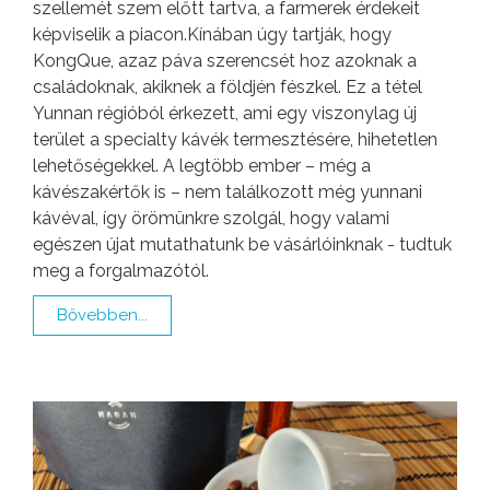
szellemét szem előtt tartva, a farmerek érdekeit
képviselik a piacon.Kínában úgy tartják, hogy
KongQue, azaz páva szerencsét hoz azoknak a
családoknak, akiknek a földjén fészkel. Ez a tétel
Yunnan régióból érkezett, ami egy viszonylag új
terület a specialty kávék termesztésére, hihetetlen
lehetőségekkel. A legtöbb ember – még a
kávészakértők is – nem találkozott még yunnani
kávéval, így örömünkre szolgál, hogy valami
egészen újat mutathatunk be vásárlóinknak - tudtuk
meg a forgalmazótól.
Bővebben...