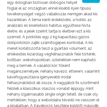
egy dologban biztosan dobogós helyet
foglal el az országban: ennél kisebb ilyen típusú
tevékenységet végző vállalkozás nemigen akad kis
hazánkban. A téma iránti érdeklődés, a hobbi, az
analizáló és kísérletező habitus együttese hívta
életre, és a jelek szerint tartja is életben ezt a kis
üzemet. A pörkölés egy 2 kg kapacitású gázos
dobpörkölőn zajlik számítógépes kontrollal. A kis
méret korlátozottá teszi a gyártási volument, az
értékesítés kizárólag végfelhasználók felé történik,
boltban, webshopokban, üzletekben nem kapható
meg a termék. A vásárlói kör: főként
magánszemélyek, néhány kávézó, étterem, valamint
kávéfogyasztásra igényesebb irodai
felhasználókból áll össze. A nagyjából fix szortiment
felöleli a klasszikus olaszos vonalat éppúgy, mint
néhány izgalmasabb single origin tételt, de csak oly
mértékben, hogy a weboldalra tévedő ne vesszen el
a kínálatban. A Kávékorzó tesztjére küldött második