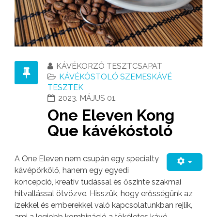
KÁVÉKORZÓ TESZTCSAPAT
KÁVÉKÓSTOLÓ SZEMESKÁVÉ
TESZTEK
2023. MÁJUS 01.
One Eleven Kong
Que kávékóstoló
A One Eleven nem csupán egy specialty
kávépörkölő, hanem egy egyedi
koncepció, kreatív tudással és őszinte szakmai
hitvallással ötvözve. Hisszük, hogy erősségünk az
ízekkel és emberekkel való kapcsolatunkban rejlik,
ami a legjobb kombináció a tökéletes kávé