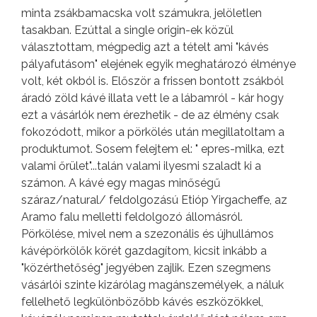
minta zsákbamacska volt számukra, jelöletlen
tasakban. Ezúttal a single origin-ek közül
választottam, mégpedig azt a tételt ami "kávés
pályafutásom" elejének egyik meghatározó élménye
volt, két okból is. Először a frissen bontott zsákból
áradó zöld kávé illata vett le a lábamról - kár hogy
ezt a vásárlók nem érezhetik - de az élmény csak
fokozódott, mikor a pörkölés után megillatoltam a
produktumot. Sosem felejtem el: " epres-milka, ezt
valami őrület"...talán valami ilyesmi szaladt ki a
számon. A kávé egy magas minőségű
száraz/natural/ feldolgozású Etióp Yirgacheffe, az
Aramo falu melletti feldolgozó állomásról.
Pörkölése, mivel nem a szezonális és újhullámos
kávépörkölők körét gazdagítom, kicsit inkább a
"közérthetőség" jegyében zajlik. Ezen szegmens
vásárlói szinte kizárólag magánszemélyek, a náluk
fellelhető legkülönbözőbb kávés eszközökkel,