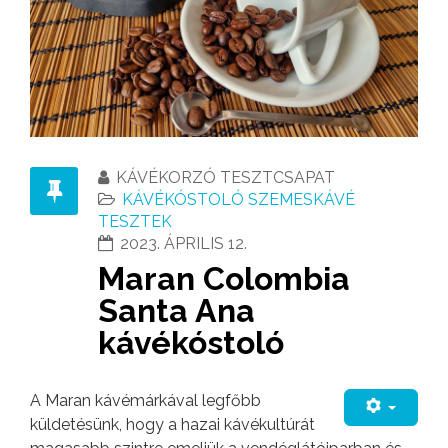
KÁVÉKORZÓ TESZTCSAPAT
KÁVÉKÓSTOLÓ SZEMESKÁVÉ
TESZTEK
2023. ÁPRILIS 12.
Maran Colombia
Santa Ana
kávékóstoló
A Maran kávémárkával legfőbb
küldetésünk, hogy a hazai kávékultúrát