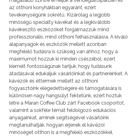
magasabb szintre emeljük a vendéglátóiparban és
az otthoni konyhákban egyaránt, ezért
tevékenységünk sokrétű. Kizárólag a legjobb
minőségű specialty kávékat és a legkiválóbb
kávékészítő eszközöket forgalmazzuk mind
professzionális, mind otthoni felhasználásra. A kiváló
alapanyagok és eszközök mellett azonban
megfelelő tudásra is szükség van ahhoz, hogy a
maximumot hozzuk ki minden csészéből, ezért
kiemelt fontosságúnak tartjuk, hogy tudásunk
átadásával edukáljuk vásárlóinkat és partnereinket. A
kávézók és éttermek mellett az otthoni
fogyasztóink elégedettségére és támogatására is
különösen nagy hangsúlyt fektetünk, ezért hoztuk
létre a Maran Coffee Club zárt Facebook csoportot,
valamint a sokféle témát feldolgozó edukációs
anyagainkat, aminek segítségével vásárlóink
megtanulhatják, hogyan érjenek el kávézói
minőséget otthon is a megfelelő eszközökkel,