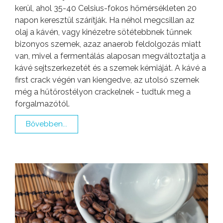
kerül, ahol 35-40 Celsius-fokos hőmérsékleten 20
napon keresztül szárítják. Ha néhol megcsillan az
olaj a kávén, vagy kinézetre sötétebbnek tűnnek
bizonyos szemek, azaz anaerob feldolgozás miatt
van, mivel a fermentálás alaposan megváltoztatja a
kávé sejtszerkezetét és a szemek kémiáját. A kávé a
first crack végén van kiengedve, az utolsó szemek
még a hűtőrostélyon crackelnek - tudtuk meg a
forgalmazótól.
Bővebben...