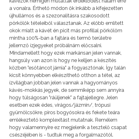
kávézók nemigen mutattak érdeklődést nálam erre
a vonalra. Érthető módon ők inkább a kifejezetten
újhullámos és a szezonalitásra szakosodott
pörkölők tételeiből választanak. Az előbb említett
okok miatt a kávét én picit más profillal pörkölöm
mintha 100%-ban a fajtára és termő területre
jellemző ízjegyeket próbálnám előcsalni.
Mindamellett hogy ezek markánsan jelen vannak,
hangsúly van azon is hogy ne kelljen a készítés
közben "esőtáncot járnia" a fogyasztónak. Így talán
kicsit könnyebben elkészíthető otthon a tétel, az
ízvilágban jobban jelen vannak a hagyományos
kávés-mokkás jegyek, de semmiképp sem annyira
hogy túlságosan "ráüljenek" a fajtajellegre. Jelen
esetben ezek édes, virágos/jázmin/, trópusi
gyümölcsökre, piros bogyósokra és fekete teára
emlékeztető komplexitást mutatnak. Remélem
hogy valamennyire ez megjelenik a tesztelő csapat
csészéjében is - tudtuk meg a forgalmazótól.