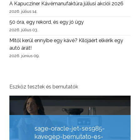
A Kapucziner Kávémanufaktúra júliusi akciói 2026
2026. július 14.
50 óra, egy rekord, és egy jó ügy
2026. július 03.
Mitől kerül ennyibe egy kávé? Kilójáért elkérik egy
autó árát!
2026. június 09.
Eszköz tesztek és bemutatók
sage-oracle-jet-ses985-
kavegep-bemutato-es-