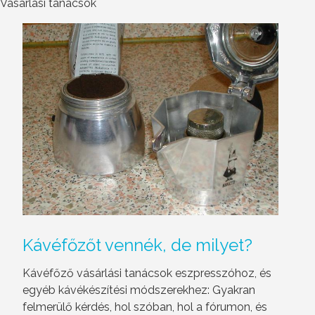
Vásárlási tanácsok
Kávéfőzőt
vennék, de milyet?
Kávéfőző vásárlási tanácsok eszpresszóhoz, és
egyéb kávékészítési módszerekhez: Gyakran
felmerülő kérdés, hol szóban, hol a fórumon, és