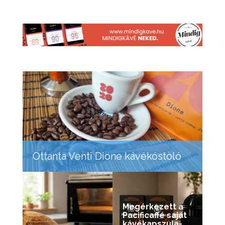
Ottanta Venti Dione kávékóstoló
Megérkezett a
Pacificaffé saját
kávékapszula-