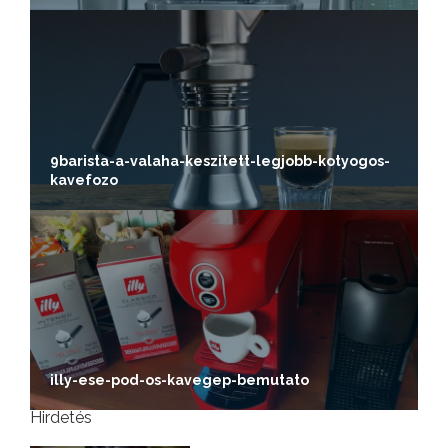
9barista-a-valaha-keszitett-legjobb-kotyogos-
kavefozo
illy-ese-pod-os-kavegep-bemutato
Hirdetés