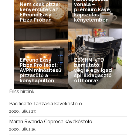
Nem csak pizza:
vonala –
kenyérsütés az
prémium kávé,
Effeuno Easy
kapszulás
Pizza Próban
kényelemben
Effeuno Easy
ZBX HM-5TD
Pizza Pro teszt:
bemutató:
AVPN minősítésű
végre egy igazi
pizzasütő a
spiráldagasztó
konyhapulton
otthonra?
Friss híreink
Pacificaffé Tanzánia kávékóstoló
2026. július 27.
Maran Rwanda Coproca kávékóstoló
2026. július 15.