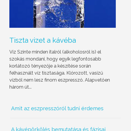
Tiszta vizet a kávéba
Víz Szinte minden italról (alkoholosról is) el
szokás mondani, hogy egyik legfontosabb
korlátozó tényezője a készítése során
felhasznált víz tisztasága. Klórozott, vasízű
vízból nem lesz finom eszpresszó. Alapvetően
három út...
Amit az eszpresszóról tudni érdemes
A kávépörkölés bemutatása és fázisai