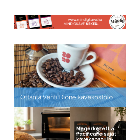
Ottanta Venti Dione kávékóstoló
Megérkezett a
Pacificaffé saját
kávékapszula-