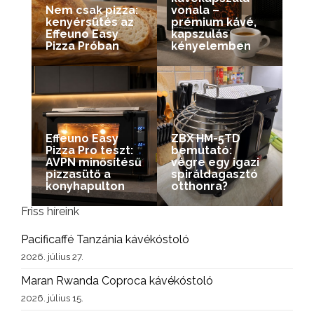
Nem csak pizza:
vonala –
kenyérsütés az
prémium kávé,
Effeuno Easy
kapszulás
Pizza Próban
kényelemben
Effeuno Easy
ZBX HM-5TD
Pizza Pro teszt:
bemutató:
AVPN minősítésű
végre egy igazi
pizzasütő a
spiráldagasztó
konyhapulton
otthonra?
Friss híreink
Pacificaffé Tanzánia kávékóstoló
2026. július 27.
Maran Rwanda Coproca kávékóstoló
2026. július 15.