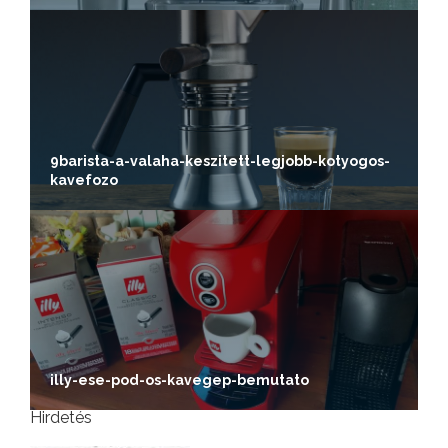
9barista-a-valaha-keszitett-legjobb-kotyogos-
kavefozo
illy-ese-pod-os-kavegep-bemutato
Hirdetés