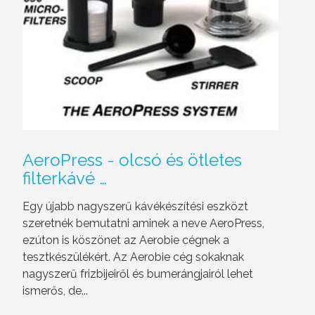
AeroPress
- olcsó és ötletes
filterkávé …
Egy újabb nagyszerű kávékészítési eszközt
szeretnék bemutatni aminek a neve AeroPress,
ezúton is köszönet az Aerobie cégnek a
tesztkészülékért. Az Aerobie cég sokaknak
nagyszerű frizbijeiről és bumerángjairól lehet
ismerős, de...