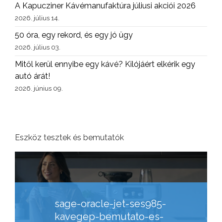
A Kapucziner Kávémanufaktúra júliusi akciói 2026
2026. július 14.
50 óra, egy rekord, és egy jó ügy
2026. július 03.
Mitől kerül ennyibe egy kávé? Kilójáért elkérik egy
autó árát!
2026. június 09.
Eszköz tesztek és bemutatók
sage-oracle-jet-ses985-
kavegep-bemutato-es-