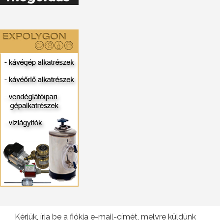
Kérjük, írja be a fiókja e-mail-címét, melyre küldünk